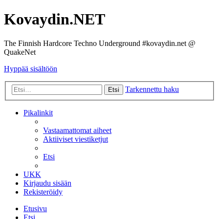
Kovaydin.NET
The Finnish Hardcore Techno Underground #kovaydin.net @
QuakeNet
Hyppää sisältöön
Tarkennettu haku
Etsi
Pikalinkit
Vastaamattomat aiheet
Aktiiviset viestiketjut
Etsi
UKK
Kirjaudu sisään
Rekisteröidy
Etusivu
Etsi