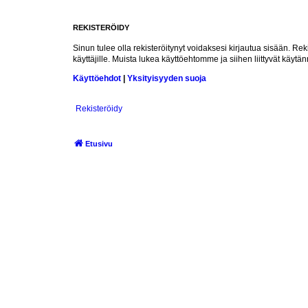
REKISTERÖIDY
Sinun tulee olla rekisteröitynyt voidaksesi kirjautua sisään. Rek
käyttäjille. Muista lukea käyttöehtomme ja siihen liittyvät käy
Käyttöehdot
|
Yksityisyyden suoja
Rekisteröidy
Etusivu