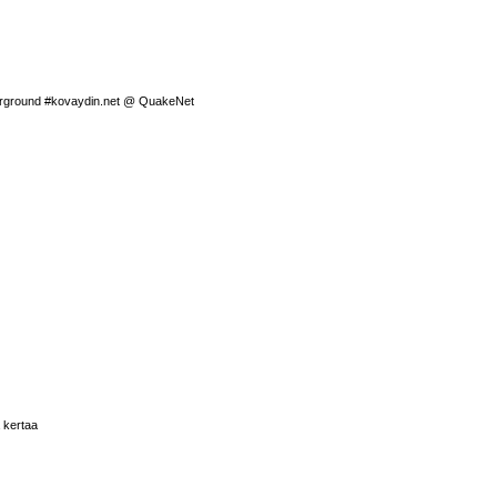
rground #kovaydin.net @ QuakeNet
ä kertaa