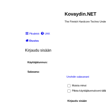
Kovaydin.NET
The Finnish Hardcore Techno Unde
Pikalinkit
UKK
Etusivu
Kirjaudu sisään
Käyttäjätunnus:
Salasana:
Unohdin salasanani
Muista minut
Piilota käyttäjätunnukseni täll