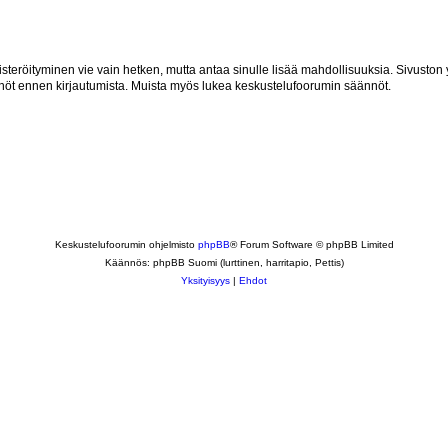
isteröityminen vie vain hetken, mutta antaa sinulle lisää mahdollisuuksia. Sivuston y
tännöt ennen kirjautumista. Muista myös lukea keskustelufoorumin säännöt.
Keskustelufoorumin ohjelmisto
phpBB
® Forum Software © phpBB Limited
Käännös: phpBB Suomi (lurttinen, harritapio, Pettis)
Yksityisyys
|
Ehdot