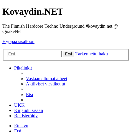
Kovaydin.NET
The Finnish Hardcore Techno Underground #kovaydin.net @
QuakeNet
Hyppää sisältöön
Tarkennettu haku
Etsi
Pikalinkit
Vastaamattomat aiheet
Aktiiviset viestiketjut
Etsi
UKK
Kirjaudu sisään
Rekisteröidy
Etusivu
Etsi