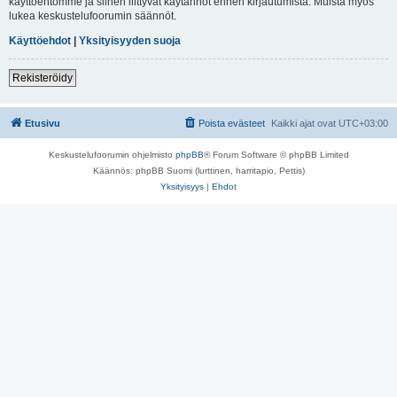
käyttöehtomme ja siihen liittyvät käytännöt ennen kirjautumista. Muista myös
lukea keskustelufoorumin säännöt.
Käyttöehdot
|
Yksityisyyden suoja
Rekisteröidy
Etusivu
Poista evästeet
Kaikki ajat ovat
UTC+03:00
Keskustelufoorumin ohjelmisto
phpBB
® Forum Software © phpBB Limited
Käännös: phpBB Suomi (lurttinen, harritapio, Pettis)
Yksityisyys
|
Ehdot