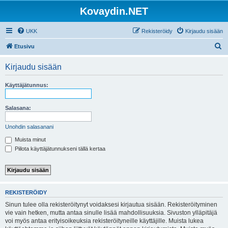
Kovaydin.NET
UKK
Rekisteröidy
Kirjaudu sisään
E
Etusivu
t
Kirjaudu sisään
s
i
Käyttäjätunnus:
Salasana:
Unohdin salasanani
Muista minut
Piilota käyttäjätunnukseni tällä kertaa
REKISTERÖIDY
Sinun tulee olla rekisteröitynyt voidaksesi kirjautua sisään. Rekisteröityminen
vie vain hetken, mutta antaa sinulle lisää mahdollisuuksia. Sivuston ylläpitäjä
voi myös antaa erityisoikeuksia rekisteröityneille käyttäjille. Muista lukea