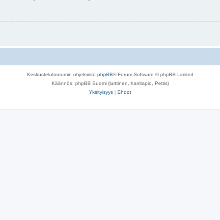
Keskustelufoorumin ohjelmisto
phpBB
® Forum Software © phpBB Limited
Käännös: phpBB Suomi (lurttinen, harritapio, Pettis)
Yksityisyys
|
Ehdot