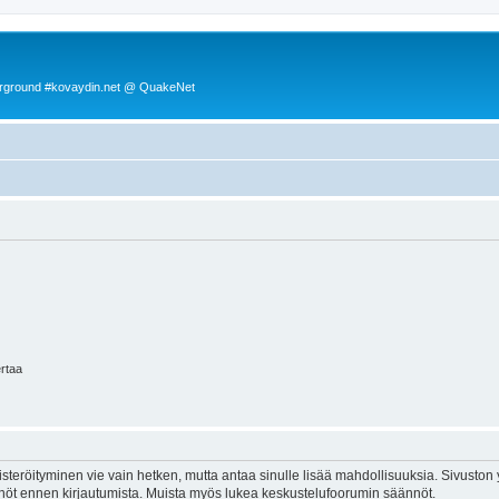
rground #kovaydin.net @ QuakeNet
ertaa
isteröityminen vie vain hetken, mutta antaa sinulle lisää mahdollisuuksia. Sivuston y
tännöt ennen kirjautumista. Muista myös lukea keskustelufoorumin säännöt.