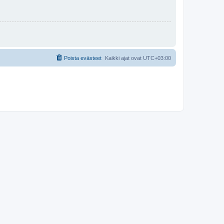
Poista evästeet
Kaikki ajat ovat
UTC+03:00