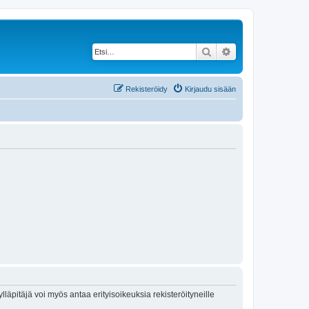
Etsi
Tarkennettu haku
Rekisteröidy
Kirjaudu sisään
lläpitäjä voi myös antaa erityisoikeuksia rekisteröityneille