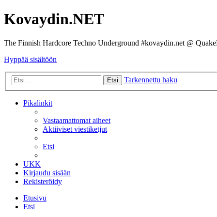
Kovaydin.NET
The Finnish Hardcore Techno Underground #kovaydin.net @ Quake
Hyppää sisältöön
Tarkennettu haku
Etsi
Pikalinkit
Vastaamattomat aiheet
Aktiiviset viestiketjut
Etsi
UKK
Kirjaudu sisään
Rekisteröidy
Etusivu
Etsi