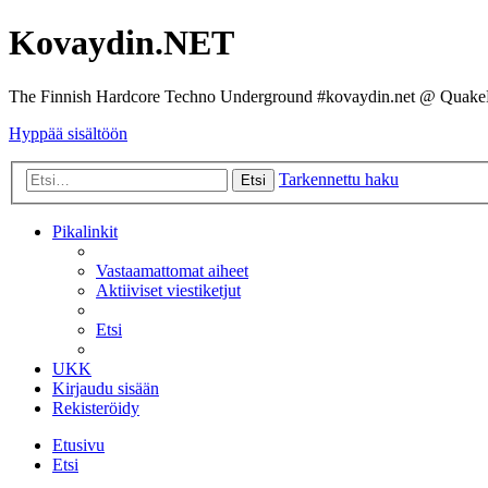
Kovaydin.NET
The Finnish Hardcore Techno Underground #kovaydin.net @ Quake
Hyppää sisältöön
Tarkennettu haku
Etsi
Pikalinkit
Vastaamattomat aiheet
Aktiiviset viestiketjut
Etsi
UKK
Kirjaudu sisään
Rekisteröidy
Etusivu
Etsi