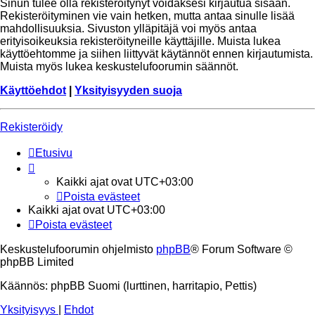
Sinun tulee olla rekisteröitynyt voidaksesi kirjautua sisään.
Rekisteröityminen vie vain hetken, mutta antaa sinulle lisää
mahdollisuuksia. Sivuston ylläpitäjä voi myös antaa
erityisoikeuksia rekisteröityneille käyttäjille. Muista lukea
käyttöehtomme ja siihen liittyvät käytännöt ennen kirjautumista.
Muista myös lukea keskustelufoorumin säännöt.
Käyttöehdot
|
Yksityisyyden suoja
Rekisteröidy
Etusivu
Kaikki ajat ovat
UTC+03:00
Poista evästeet
Kaikki ajat ovat
UTC+03:00
Poista evästeet
Keskustelufoorumin ohjelmisto
phpBB
® Forum Software ©
phpBB Limited
Käännös: phpBB Suomi (lurttinen, harritapio, Pettis)
Yksityisyys
|
Ehdot