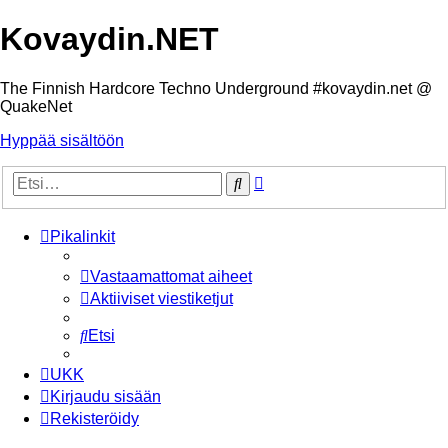
Kovaydin.NET
The Finnish Hardcore Techno Underground #kovaydin.net @
QuakeNet
Hyppää sisältöön
Tarkennettu
Etsi
haku
Pikalinkit
Vastaamattomat aiheet
Aktiiviset viestiketjut
Etsi
UKK
Kirjaudu sisään
Rekisteröidy