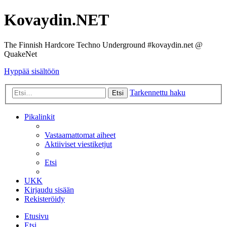
Kovaydin.NET
The Finnish Hardcore Techno Underground #kovaydin.net @
QuakeNet
Hyppää sisältöön
Tarkennettu haku
Etsi
Pikalinkit
Vastaamattomat aiheet
Aktiiviset viestiketjut
Etsi
UKK
Kirjaudu sisään
Rekisteröidy
Etusivu
Etsi