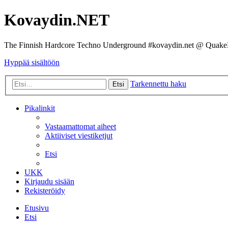
Kovaydin.NET
The Finnish Hardcore Techno Underground #kovaydin.net @ Quake
Hyppää sisältöön
Tarkennettu haku
Etsi
Pikalinkit
Vastaamattomat aiheet
Aktiiviset viestiketjut
Etsi
UKK
Kirjaudu sisään
Rekisteröidy
Etusivu
Etsi