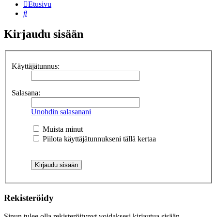
Etusivu
Etsi
Kirjaudu sisään
Käyttäjätunnus:
Salasana:
Unohdin salasanani
Muista minut
Piilota käyttäjätunnukseni tällä kertaa
Rekisteröidy
Sinun tulee olla rekisteröitynyt voidaksesi kirjautua sisään.