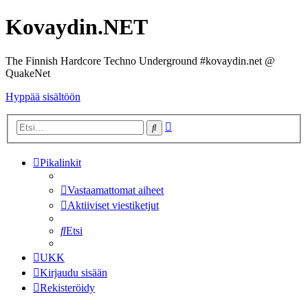
Kovaydin.NET
The Finnish Hardcore Techno Underground #kovaydin.net @
QuakeNet
Hyppää sisältöön
Tarkennettu
Etsi
haku
Pikalinkit
Vastaamattomat aiheet
Aktiiviset viestiketjut
Etsi
UKK
Kirjaudu sisään
Rekisteröidy