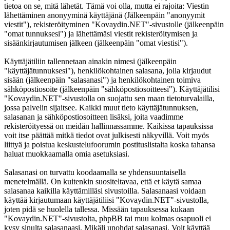
tietoa on se, mitä lähetät. Tämä voi olla, mutta ei rajoita: Viestin
lähettäminen anonyyminä käyttäjänä (Jälkeenpäin "anonyymit
viestit"), rekisteröityminen "Kovaydin.NET"-sivustolle (jälkeenpäin
"omat tunnuksesi") ja lähettämäsi viestit rekisteröitymisen ja
sisäänkirjautumisen jälkeen (jälkeenpäin "omat viestisi").
Käyttäjätiliin tallennetaan ainakin nimesi (jälkeenpäin
"käyttäjätunnuksesi"), henkilökohtainen salasana, jolla kirjaudut
sisään (jälkeenpäin "salasanasi") ja henkilökohtainen toimiva
sähköpostiosoite (jälkeenpäin "sähköpostiosoitteesi"). Käyttäjätilisi
"Kovaydin.NET"-sivustolla on suojattu sen maan tietoturvalailla,
jossa palvelin sijaitsee. Kaikki muut tieto käyttäjätunnuksen,
salasanan ja sähköpostiosoitteen lisäksi, joita vaadimme
rekisteröityessä on meidän hallinnassamme. Kaikissa tapauksissa
voit itse päättää mitkä tiedot ovat julkisesti näkyvillä. Voit myös
liittyä ja poistua keskustelufoorumin postituslistalta koska tahansa
haluat muokkaamalla omia asetuksiasi.
Salasanasi on turvattu koodaamalla se yhdensuuntaisella
menetelmällä. On kuitenkin suositeltavaa, että et käytä samaa
salasanaa kaikilla käyttämilläsi sivustoilla. Salasanaasi voidaan
käyttää kirjautumaan käyttäjätiliisi "Kovaydin.NET"-sivustolla,
joten pidä se huolella tallessa. Missään tapauksessa kukaan
"Kovaydin.NET"-sivustolta, phpBB tai muu kolmas osapuoli ei
kysy sinulta salasanaasi. Mikäli unohdat salasanasi. Voit käyttää