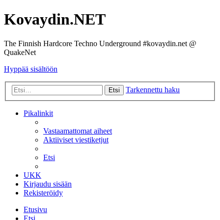
Kovaydin.NET
The Finnish Hardcore Techno Underground #kovaydin.net @
QuakeNet
Hyppää sisältöön
Tarkennettu haku
Etsi
Pikalinkit
Vastaamattomat aiheet
Aktiiviset viestiketjut
Etsi
UKK
Kirjaudu sisään
Rekisteröidy
Etusivu
Etsi