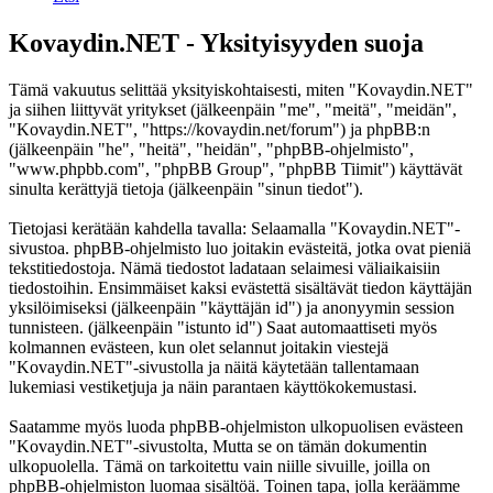
Kovaydin.NET - Yksityisyyden suoja
Tämä vakuutus selittää yksityiskohtaisesti, miten "Kovaydin.NET"
ja siihen liittyvät yritykset (jälkeenpäin "me", "meitä", "meidän",
"Kovaydin.NET", "https://kovaydin.net/forum") ja phpBB:n
(jälkeenpäin "he", "heitä", "heidän", "phpBB-ohjelmisto",
"www.phpbb.com", "phpBB Group", "phpBB Tiimit") käyttävät
sinulta kerättyjä tietoja (jälkeenpäin "sinun tiedot").
Tietojasi kerätään kahdella tavalla: Selaamalla "Kovaydin.NET"-
sivustoa. phpBB-ohjelmisto luo joitakin evästeitä, jotka ovat pieniä
tekstitiedostoja. Nämä tiedostot ladataan selaimesi väliaikaisiin
tiedostoihin. Ensimmäiset kaksi evästettä sisältävät tiedon käyttäjän
yksilöimiseksi (jälkeenpäin "käyttäjän id") ja anonyymin session
tunnisteen. (jälkeenpäin "istunto id") Saat automaattiseti myös
kolmannen evästeen, kun olet selannut joitakin viestejä
"Kovaydin.NET"-sivustolla ja näitä käytetään tallentamaan
lukemiasi vestiketjuja ja näin parantaen käyttökokemustasi.
Saatamme myös luoda phpBB-ohjelmiston ulkopuolisen evästeen
"Kovaydin.NET"-sivustolta, Mutta se on tämän dokumentin
ulkopuolella. Tämä on tarkoitettu vain niille sivuille, joilla on
phpBB-ohjelmiston luomaa sisältöä. Toinen tapa, jolla keräämme