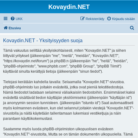
Kovaydin.NET
UKK
Rekisteröidy
Kirjaudu sisään
E
Etusivu
t
Kovaydin.NET - Yksityisyyden suoja
s
i
Tämä vakuutus selittää yksityiskohtaisesti, miten "Kovaydin.NET" ja siihen
liittyvät yritykset (jälkeenpäin "me", "meitä", "meidän", "Kovaydin.NET",
"https://kovaydin.net/forum") ja phpBB:n (jälkeenpäin "he", "heitä", "heidän",
"phpBB-ohjelmisto", "www.phpbb.com", "phpBB Group", "phpBB Tiimit")
käyttävät sinulta kerättyjä tietoja (jälkeenpäin "sinun tiedot").
Tietojasi kerätään kahdella tavalla: Selaamalla "Kovaydin.NET"-sivustoa.
phpBB-ohjelmisto luo joitakin evästeitä, jotka ovat pieniä tekstitiedostoja.
Nämä tiedostot ladataan selaimesi väliaikaisiin tiedostoihin. Ensimmäiset kaksi
evästettä sisältävät tiedon käyttäjän yksilöimiseksi (jälkeenpäin "käyttäjän id")
ja anonyymin session tunnisteen. (jälkeenpäin "istunto id") Saat automaattiseti
myös kolmannen evästeen, kun olet selannut joitakin viestejä "Kovaydin.NET"-
sivustolla ja näitä käytetään tallentamaan lukemiasi vestiketjuja ja näin
parantaen käyttökokemustasi.
Saatamme myös luoda phpBB-ohjelmiston ulkopuolisen evästeen
"Kovaydin.NET"-sivustolta, Mutta se on tämän dokumentin ulkopuolella. Tämä