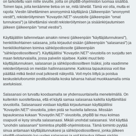
on tarkoitettu vain niille sivuille, joilla on phpBB-ohjelmiston luomaa sisältöä.
Toinen tapa, jolla keräämme tietoa on se, mitä lähetät. Tämä voi olla, mutta ei
rajoita: Viestin lähettäminen anonyyminä käyttäjänä (Jälkeenpäin "anonyymit
viestit"), rekisteröityminen "Kovaydin.NET"-sivustolle (jälkeenpäin "omat
tunnuksesi") ja lähettämäsi viestit rekisteröitymisen ja sisäänkirjautumisen
jälkeen (jälkeenpäin "omat viestisi").
Käyttäjätiliin tallennetaan ainakin nimesi (jälkeenpäin "käyttäjätunnuksesi"),
henkilökohtainen salasana, jolla kirjaudut sisään (jälkeenpäin "salasanasi") ja
henkilökohtainen toimiva sähköpostiosoite (jälkeenpäin
"sähköpostiosoitteesi"). Käyttäjätilisi "Kovaydin.NET"-sivustolla on suojattu sen
maan tietoturvalailla, jossa palvelin sijaitsee. Kaikki muut tieto
käyttäjätunnuksen, salasanan ja sähköpostiosoitteen lisäksi, joita vaadimme
rekisteröityessä on meidän hallinnassamme. Kaikissa tapauksissa voit itse
päättää mitkä tiedot ovat julkisesti näkyvillä. Voit myös liittyä ja poistua
keskustelufoorumin postituslistalta koska tahansa haluat muokkaamalla omia
asetuksiasi.
Salasanasi on turvattu koodaamalla se yhdensuuntaisella menetelmällä. On
kuitenkin suositeltavaa, että et käytä samaa salasanaa kaikilla käyttämilläsi
sivustoilla. Salasanaasi voidaan käyttää kirjautumaan käyttäjätiliisi
"Kovaydin.NET"-sivustolla, joten pidä se huolella tallessa. Missään
tapauksessa kukaan "Kovaydin.NET"-sivustolta, phpBB tai muu kolmas
osapuoli ei kysy sinulta salasanaasi. Mikäli unohdat salasanasi. Voit käyttää
"unohdin salasanani" toimintoa phpBB-ohjelmistossa. Tämä toiminto pyytää
sinua antamaan käyttäjätunnuksesi ja sähköpostiosoitteesi, jonka jälkeen
phpBB-ohjelmisto luo uuden salasanan ja voit kirjautua jälleen sisään.