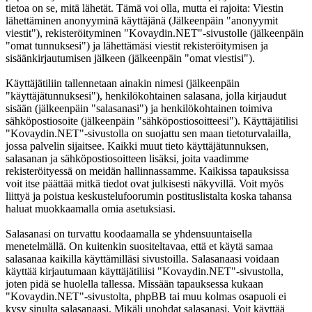
tietoa on se, mitä lähetät. Tämä voi olla, mutta ei rajoita: Viestin
lähettäminen anonyyminä käyttäjänä (Jälkeenpäin "anonyymit
viestit"), rekisteröityminen "Kovaydin.NET"-sivustolle (jälkeenpäin
"omat tunnuksesi") ja lähettämäsi viestit rekisteröitymisen ja
sisäänkirjautumisen jälkeen (jälkeenpäin "omat viestisi").
Käyttäjätiliin tallennetaan ainakin nimesi (jälkeenpäin
"käyttäjätunnuksesi"), henkilökohtainen salasana, jolla kirjaudut
sisään (jälkeenpäin "salasanasi") ja henkilökohtainen toimiva
sähköpostiosoite (jälkeenpäin "sähköpostiosoitteesi"). Käyttäjätilisi
"Kovaydin.NET"-sivustolla on suojattu sen maan tietoturvalailla,
jossa palvelin sijaitsee. Kaikki muut tieto käyttäjätunnuksen,
salasanan ja sähköpostiosoitteen lisäksi, joita vaadimme
rekisteröityessä on meidän hallinnassamme. Kaikissa tapauksissa
voit itse päättää mitkä tiedot ovat julkisesti näkyvillä. Voit myös
liittyä ja poistua keskustelufoorumin postituslistalta koska tahansa
haluat muokkaamalla omia asetuksiasi.
Salasanasi on turvattu koodaamalla se yhdensuuntaisella
menetelmällä. On kuitenkin suositeltavaa, että et käytä samaa
salasanaa kaikilla käyttämilläsi sivustoilla. Salasanaasi voidaan
käyttää kirjautumaan käyttäjätiliisi "Kovaydin.NET"-sivustolla,
joten pidä se huolella tallessa. Missään tapauksessa kukaan
"Kovaydin.NET"-sivustolta, phpBB tai muu kolmas osapuoli ei
kysy sinulta salasanaasi. Mikäli unohdat salasanasi. Voit käyttää