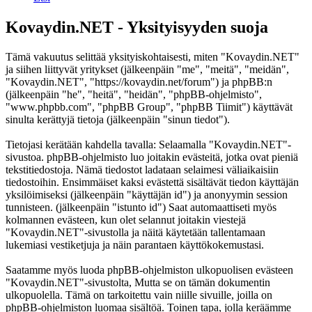
Kovaydin.NET - Yksityisyyden suoja
Tämä vakuutus selittää yksityiskohtaisesti, miten "Kovaydin.NET"
ja siihen liittyvät yritykset (jälkeenpäin "me", "meitä", "meidän",
"Kovaydin.NET", "https://kovaydin.net/forum") ja phpBB:n
(jälkeenpäin "he", "heitä", "heidän", "phpBB-ohjelmisto",
"www.phpbb.com", "phpBB Group", "phpBB Tiimit") käyttävät
sinulta kerättyjä tietoja (jälkeenpäin "sinun tiedot").
Tietojasi kerätään kahdella tavalla: Selaamalla "Kovaydin.NET"-
sivustoa. phpBB-ohjelmisto luo joitakin evästeitä, jotka ovat pieniä
tekstitiedostoja. Nämä tiedostot ladataan selaimesi väliaikaisiin
tiedostoihin. Ensimmäiset kaksi evästettä sisältävät tiedon käyttäjän
yksilöimiseksi (jälkeenpäin "käyttäjän id") ja anonyymin session
tunnisteen. (jälkeenpäin "istunto id") Saat automaattiseti myös
kolmannen evästeen, kun olet selannut joitakin viestejä
"Kovaydin.NET"-sivustolla ja näitä käytetään tallentamaan
lukemiasi vestiketjuja ja näin parantaen käyttökokemustasi.
Saatamme myös luoda phpBB-ohjelmiston ulkopuolisen evästeen
"Kovaydin.NET"-sivustolta, Mutta se on tämän dokumentin
ulkopuolella. Tämä on tarkoitettu vain niille sivuille, joilla on
phpBB-ohjelmiston luomaa sisältöä. Toinen tapa, jolla keräämme