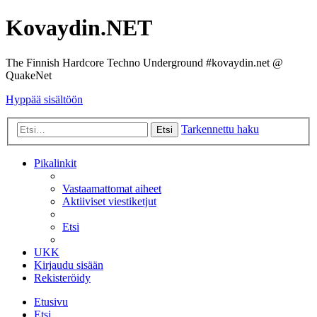
Kovaydin.NET
The Finnish Hardcore Techno Underground #kovaydin.net @
QuakeNet
Hyppää sisältöön
Tarkennettu haku
Etsi
Pikalinkit
Vastaamattomat aiheet
Aktiiviset viestiketjut
Etsi
UKK
Kirjaudu sisään
Rekisteröidy
Etusivu
Etsi