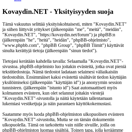
Kovaydin.NET - Yksityisyyden suoja
Tämä vakuutus selittää yksityiskohtaisesti, miten "Kovaydin.NET"
ja siihen liittyvät yritykset (jälkeenpäin "me", "meitä", "meidän",
"Kovaydin.NET", "https://kovaydin.net/forum") ja phpBB:n
(jälkeenpäin "he", "heitä", "heidän", "phpBB-ohjelmisto",
"www.phpbb.com", "phpBB Group", "phpBB Tiimit") käyttävät
sinulta kerättyjä tietoja (jälkeenpäin "sinun tiedot").
Tietojasi kerätään kahdella tavalla: Selaamalla "Kovaydin.NET"-
sivustoa. phpBB-ohjelmisto luo joitakin evästeitä, jotka ovat pieniä
tekstitiedostoja. Nämä tiedostot ladataan selaimesi väliaikaisiin
tiedostoihin. Ensimmäiset kaksi evästettä sisältävät tiedon käyttäjän
yksilöimiseksi (jälkeenpäin "käyttäjän id") ja anonyymin session
tunnisteen. (jälkeenpäin "istunto id") Saat automaattiseti myös
kolmannen evästeen, kun olet selannut joitakin viestejä
"Kovaydin.NET"-sivustolla ja näitä käytetään tallentamaan
lukemiasi vestiketjuja ja näin parantaen käyttökokemustasi.
Saatamme myös luoda phpBB-ohjelmiston ulkopuolisen evästeen
"Kovaydin.NET"-sivustolta, Mutta se on tämän dokumentin
ulkopuolella. Tämä on tarkoitettu vain niille sivuille, joilla on
phpBB-ohjelmiston luomaa sisältöä. Toinen tapa, jolla keräämme