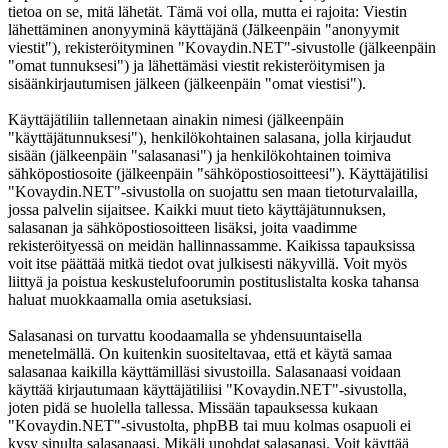
tietoa on se, mitä lähetät. Tämä voi olla, mutta ei rajoita: Viestin
lähettäminen anonyyminä käyttäjänä (Jälkeenpäin "anonyymit
viestit"), rekisteröityminen "Kovaydin.NET"-sivustolle (jälkeenpäin
"omat tunnuksesi") ja lähettämäsi viestit rekisteröitymisen ja
sisäänkirjautumisen jälkeen (jälkeenpäin "omat viestisi").
Käyttäjätiliin tallennetaan ainakin nimesi (jälkeenpäin
"käyttäjätunnuksesi"), henkilökohtainen salasana, jolla kirjaudut
sisään (jälkeenpäin "salasanasi") ja henkilökohtainen toimiva
sähköpostiosoite (jälkeenpäin "sähköpostiosoitteesi"). Käyttäjätilisi
"Kovaydin.NET"-sivustolla on suojattu sen maan tietoturvalailla,
jossa palvelin sijaitsee. Kaikki muut tieto käyttäjätunnuksen,
salasanan ja sähköpostiosoitteen lisäksi, joita vaadimme
rekisteröityessä on meidän hallinnassamme. Kaikissa tapauksissa
voit itse päättää mitkä tiedot ovat julkisesti näkyvillä. Voit myös
liittyä ja poistua keskustelufoorumin postituslistalta koska tahansa
haluat muokkaamalla omia asetuksiasi.
Salasanasi on turvattu koodaamalla se yhdensuuntaisella
menetelmällä. On kuitenkin suositeltavaa, että et käytä samaa
salasanaa kaikilla käyttämilläsi sivustoilla. Salasanaasi voidaan
käyttää kirjautumaan käyttäjätiliisi "Kovaydin.NET"-sivustolla,
joten pidä se huolella tallessa. Missään tapauksessa kukaan
"Kovaydin.NET"-sivustolta, phpBB tai muu kolmas osapuoli ei
kysy sinulta salasanaasi. Mikäli unohdat salasanasi. Voit käyttää