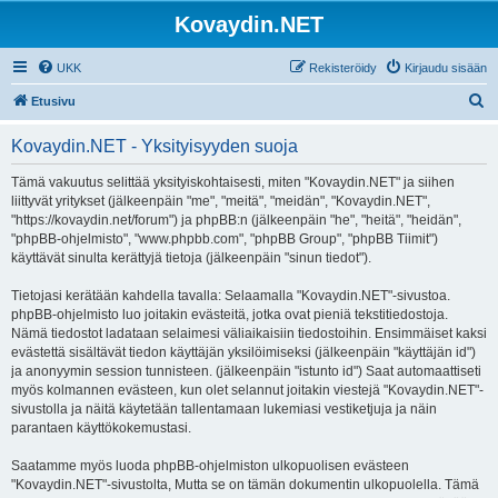
Kovaydin.NET
UKK
Rekisteröidy
Kirjaudu sisään
E
Etusivu
t
Kovaydin.NET - Yksityisyyden suoja
s
i
Tämä vakuutus selittää yksityiskohtaisesti, miten "Kovaydin.NET" ja siihen
liittyvät yritykset (jälkeenpäin "me", "meitä", "meidän", "Kovaydin.NET",
"https://kovaydin.net/forum") ja phpBB:n (jälkeenpäin "he", "heitä", "heidän",
"phpBB-ohjelmisto", "www.phpbb.com", "phpBB Group", "phpBB Tiimit")
käyttävät sinulta kerättyjä tietoja (jälkeenpäin "sinun tiedot").
Tietojasi kerätään kahdella tavalla: Selaamalla "Kovaydin.NET"-sivustoa.
phpBB-ohjelmisto luo joitakin evästeitä, jotka ovat pieniä tekstitiedostoja.
Nämä tiedostot ladataan selaimesi väliaikaisiin tiedostoihin. Ensimmäiset kaksi
evästettä sisältävät tiedon käyttäjän yksilöimiseksi (jälkeenpäin "käyttäjän id")
ja anonyymin session tunnisteen. (jälkeenpäin "istunto id") Saat automaattiseti
myös kolmannen evästeen, kun olet selannut joitakin viestejä "Kovaydin.NET"-
sivustolla ja näitä käytetään tallentamaan lukemiasi vestiketjuja ja näin
parantaen käyttökokemustasi.
Saatamme myös luoda phpBB-ohjelmiston ulkopuolisen evästeen
"Kovaydin.NET"-sivustolta, Mutta se on tämän dokumentin ulkopuolella. Tämä