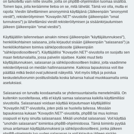
on tarkoitettu vain niille sivuille, joilla on phpBB-ohjelmiston luomaa sisältöä.
Toinen tapa, jolla keräämme tietoa on se, mitä lähetät. Tämä voi olla, mutta ei
rajoita: Viestin lähettäminen anonyyminä käyttäjänä (Jälkeenpäin "anonyymit
viestit"), rekisteröityminen "Kovaydin.NET"-sivustolle (jälkeenpäin "omat
tunnuksesi") ja lähettämäsi viestit rekisteröitymisen ja sisäänkirjautumisen
jälkeen (jälkeenpäin "omat viestisi").
Käyttäjätiliin tallennetaan ainakin nimesi (jälkeenpäin "käyttäjätunnuksesi"),
henkilökohtainen salasana, jolla kirjaudut sisään (jälkeenpäin "salasanasi") ja
henkilökohtainen toimiva sähköpostiosoite (jälkeenpäin
"sähköpostiosoitteesi"). Käyttäjätilisi "Kovaydin.NET"-sivustolla on suojattu sen
maan tietoturvalailla, jossa palvelin sijaitsee. Kaikki muut tieto
käyttäjätunnuksen, salasanan ja sähköpostiosoitteen lisäksi, joita vaadimme
rekisteröityessä on meidän hallinnassamme. Kaikissa tapauksissa voit itse
päättää mitkä tiedot ovat julkisesti näkyvillä. Voit myös liittyä ja poistua
keskustelufoorumin postituslistalta koska tahansa haluat muokkaamalla omia
asetuksiasi.
Salasanasi on turvattu koodaamalla se yhdensuuntaisella menetelmällä. On
kuitenkin suositeltavaa, että et käytä samaa salasanaa kaikilla käyttämilläsi
sivustoilla. Salasanaasi voidaan käyttää kirjautumaan käyttäjätiliisi
"Kovaydin.NET"-sivustolla, joten pidä se huolella tallessa. Missään
tapauksessa kukaan "Kovaydin.NET"-sivustolta, phpBB tai muu kolmas
osapuoli ei kysy sinulta salasanaasi. Mikäli unohdat salasanasi. Voit käyttää
"unohdin salasanani" toimintoa phpBB-ohjelmistossa. Tämä toiminto pyytää
sinua antamaan käyttäjätunnuksesi ja sähköpostiosoitteesi, jonka jälkeen
phpBB-ohjelmisto luo uuden salasanan ja voit kirjautua jälleen sisään.