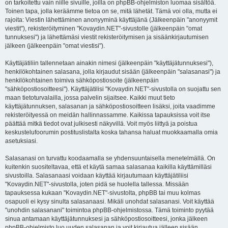
on tarkoitettu vain niille sivuille, joilla on phpBB-ohjelmiston luomaa sisältöä.
Toinen tapa, jolla keräämme tietoa on se, mitä lähetät. Tämä voi olla, mutta ei
rajoita: Viestin lähettäminen anonyyminä käyttäjänä (Jälkeenpäin "anonyymit
viestit"), rekisteröityminen "Kovaydin.NET"-sivustolle (jälkeenpäin "omat
tunnuksesi") ja lähettämäsi viestit rekisteröitymisen ja sisäänkirjautumisen
jälkeen (jälkeenpäin "omat viestisi").
Käyttäjätiliin tallennetaan ainakin nimesi (jälkeenpäin "käyttäjätunnuksesi"),
henkilökohtainen salasana, jolla kirjaudut sisään (jälkeenpäin "salasanasi") ja
henkilökohtainen toimiva sähköpostiosoite (jälkeenpäin
"sähköpostiosoitteesi"). Käyttäjätilisi "Kovaydin.NET"-sivustolla on suojattu sen
maan tietoturvalailla, jossa palvelin sijaitsee. Kaikki muut tieto
käyttäjätunnuksen, salasanan ja sähköpostiosoitteen lisäksi, joita vaadimme
rekisteröityessä on meidän hallinnassamme. Kaikissa tapauksissa voit itse
päättää mitkä tiedot ovat julkisesti näkyvillä. Voit myös liittyä ja poistua
keskustelufoorumin postituslistalta koska tahansa haluat muokkaamalla omia
asetuksiasi.
Salasanasi on turvattu koodaamalla se yhdensuuntaisella menetelmällä. On
kuitenkin suositeltavaa, että et käytä samaa salasanaa kaikilla käyttämilläsi
sivustoilla. Salasanaasi voidaan käyttää kirjautumaan käyttäjätiliisi
"Kovaydin.NET"-sivustolla, joten pidä se huolella tallessa. Missään
tapauksessa kukaan "Kovaydin.NET"-sivustolta, phpBB tai muu kolmas
osapuoli ei kysy sinulta salasanaasi. Mikäli unohdat salasanasi. Voit käyttää
"unohdin salasanani" toimintoa phpBB-ohjelmistossa. Tämä toiminto pyytää
sinua antamaan käyttäjätunnuksesi ja sähköpostiosoitteesi, jonka jälkeen
phpBB-ohjelmisto luo uuden salasanan ja voit kirjautua jälleen sisään.