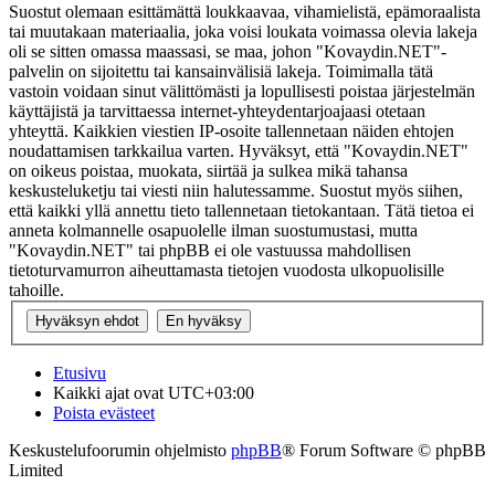
Suostut olemaan esittämättä loukkaavaa, vihamielistä, epämoraalista
tai muutakaan materiaalia, joka voisi loukata voimassa olevia lakeja
oli se sitten omassa maassasi, se maa, johon "Kovaydin.NET"-
palvelin on sijoitettu tai kansainvälisiä lakeja. Toimimalla tätä
vastoin voidaan sinut välittömästi ja lopullisesti poistaa järjestelmän
käyttäjistä ja tarvittaessa internet-yhteydentarjoajaasi otetaan
yhteyttä. Kaikkien viestien IP-osoite tallennetaan näiden ehtojen
noudattamisen tarkkailua varten. Hyväksyt, että "Kovaydin.NET"
on oikeus poistaa, muokata, siirtää ja sulkea mikä tahansa
keskusteluketju tai viesti niin halutessamme. Suostut myös siihen,
että kaikki yllä annettu tieto tallennetaan tietokantaan. Tätä tietoa ei
anneta kolmannelle osapuolelle ilman suostumustasi, mutta
"Kovaydin.NET" tai phpBB ei ole vastuussa mahdollisen
tietoturvamurron aiheuttamasta tietojen vuodosta ulkopuolisille
tahoille.
Etusivu
Kaikki ajat ovat
UTC+03:00
Poista evästeet
Keskustelufoorumin ohjelmisto
phpBB
® Forum Software © phpBB
Limited