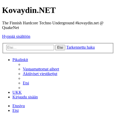
Kovaydin.NET
The Finnish Hardcore Techno Underground #kovaydin.net @
QuakeNet
Hyppää sisältöön
Tarkennettu haku
Etsi
Pikalinkit
Vastaamattomat aiheet
Aktiiviset viestiketjut
Etsi
UKK
Kirjaudu sisään
Etusivu
Etsi