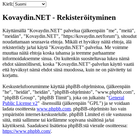
Kieli:
Kovaydin.NET - Rekisteröityminen
Käyttämällä "Kovaydin.NET" palvelua (jälkeenpäin "me", "meitä",
"meidän", "Kovaydin.NET", "https://kovaydin.net/forum"), sitoudut
noudattamaan seuraavia ehtoja. Mikäli et hyväksy näitä ehtoja, älä
rekisteröidy ja/tai käytä "Kovaydin.NET"-palvelua. Me voimme
muuttaa näitä ehtoja koska tahansa ja teemme parhaamme
informoidaksemme sinua. On kuitenkin suositeltavaa lukea nämä
ehdot säännöllisesti, koska "Kovaydin.NET"-palvelun käyttö vaatii
että hyväksyt nämä ehdot siinä muodossa, kuin ne on päivitetty tai
korjattu.
Keskustelufoorumimme käyttää phpBB-ohjelmistoa, (jälkeenpäin
"he", "heidät", "heidän", "phpBB-ohjelmisto", "www.phpbb.com",
"phpBB Group", "phpBB Tiimit"), joka on julkaistu "
General
Public License v2
" -lisenssillä (jälkeenpäin "GPL") ja se voidaan
ladata osoitteesta
www.phpbb.com
. phpBB-ohjelmisto luo vain
ympäristön internet-keskustelulle. phpBB Limited ei ole vastuussa
siitä, mitä sallimme tai kiellämme sopivana sisältönä ja/tai
käytöksenä. Saadaksesi lisätietoa phpBB:stä vieraile osoitteessa:
https://www.phpbb.com/
.