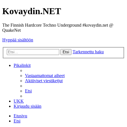
Kovaydin.NET
The Finnish Hardcore Techno Underground #kovaydin.net @
QuakeNet
Hyppää sisältöön
Tarkennettu haku
Etsi
Pikalinkit
Vastaamattomat aiheet
Aktiiviset viestiketjut
Etsi
UKK
Kirjaudu sisään
Etusivu
Etsi