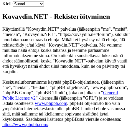
Kieli:
Kovaydin.NET - Rekisteröityminen
Käyttämällä "Kovaydin.NET" palvelua (jälkeenpäin "me", "meitä",
"meidän", "Kovaydin.NET", "https://kovaydin.net/forum"), sitoudut
noudattamaan seuraavia ehtoja. Mikäli et hyväksy näitä ehtoja, älä
rekisteröidy ja/tai käytä "Kovaydin.NET"-palvelua. Me voimme
muuttaa näitä ehtoja koska tahansa ja teemme parhaamme
informoidaksemme sinua. On kuitenkin suositeltavaa lukea nämä
ehdot säännöllisesti, koska "Kovaydin.NET"-palvelun käyttö vaatii
että hyväksyt nämä ehdot siinä muodossa, kuin ne on päivitetty tai
korjattu.
Keskustelufoorumimme käyttää phpBB-ohjelmistoa, (jälkeenpäin
"he", "heidät", "heidän", "phpBB-ohjelmisto", "www.phpbb.com",
"phpBB Group", "phpBB Tiimit"), joka on julkaistu "
General
Public License v2
" -lisenssillä (jälkeenpäin "GPL") ja se voidaan
ladata osoitteesta
www.phpbb.com
. phpBB-ohjelmisto luo vain
ympäristön internet-keskustelulle. phpBB Limited ei ole vastuussa
siitä, mitä sallimme tai kiellämme sopivana sisältönä ja/tai
käytöksenä. Saadaksesi lisätietoa phpBB:stä vieraile osoitteessa:
https://www.phpbb.com/
.