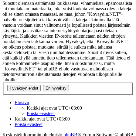
Suostut olemaan esittämättä loukkaavaa, vihamielistä, epämoraalista
tai muutakaan materiaalia, joka voisi loukata voimassa olevia lakeja
oli se sitten omassa maassasi, se maa, johon "Kovaydin.NET"-
palvelin on sijoitettu tai kansainvälisiä lakeja. Toimimalla tätä
vastoin voidaan sinut välittömästi ja lopullisesti poistaa järjestelmän
käyttäjistä ja tarvittaessa internet-yhteydentarjoajaasi otetaan
yhteyttä. Kaikkien viestien IP-osoite tallennetaan näiden ehtojen
noudattamisen tarkkailua varten. Hyväksyt, että "Kovaydin.NET"
on oikeus poistaa, muokata, siirtää ja sulkea mikä tahansa
keskusteluketju tai viesti niin halutessamme. Suostut myös siihen,
että kaikki yllä annettu tieto tallennetaan tietokantaan. Tätä tietoa ei
anneta kolmannelle osapuolelle ilman suostumustasi, mutta
"Kovaydin.NET" tai phpBB ei ole vastuussa mahdollisen
tietoturvamurron aiheuttamasta tietojen vuodosta ulkopuolisille
tahoille.
Etusivu
Kaikki ajat ovat
UTC+03:00
Poista evästeet
Kaikki ajat ovat
UTC+03:00
Poista evästeet
Keskustelufoorumin ohjelmisto
phpBB
® Forum Software © phpBB