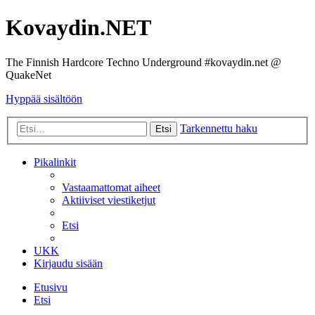
Kovaydin.NET
The Finnish Hardcore Techno Underground #kovaydin.net @
QuakeNet
Hyppää sisältöön
Tarkennettu haku
Etsi
Pikalinkit
Vastaamattomat aiheet
Aktiiviset viestiketjut
Etsi
UKK
Kirjaudu sisään
Etusivu
Etsi