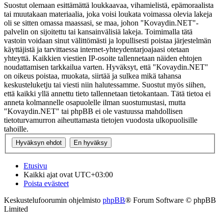
Suostut olemaan esittämättä loukkaavaa, vihamielistä, epämoraalista
tai muutakaan materiaalia, joka voisi loukata voimassa olevia lakeja
oli se sitten omassa maassasi, se maa, johon "Kovaydin.NET"-
palvelin on sijoitettu tai kansainvälisiä lakeja. Toimimalla tätä
vastoin voidaan sinut välittömästi ja lopullisesti poistaa järjestelmän
käyttäjistä ja tarvittaessa internet-yhteydentarjoajaasi otetaan
yhteyttä. Kaikkien viestien IP-osoite tallennetaan näiden ehtojen
noudattamisen tarkkailua varten. Hyväksyt, että "Kovaydin.NET"
on oikeus poistaa, muokata, siirtää ja sulkea mikä tahansa
keskusteluketju tai viesti niin halutessamme. Suostut myös siihen,
että kaikki yllä annettu tieto tallennetaan tietokantaan. Tätä tietoa ei
anneta kolmannelle osapuolelle ilman suostumustasi, mutta
"Kovaydin.NET" tai phpBB ei ole vastuussa mahdollisen
tietoturvamurron aiheuttamasta tietojen vuodosta ulkopuolisille
tahoille.
Etusivu
Kaikki ajat ovat
UTC+03:00
Poista evästeet
Keskustelufoorumin ohjelmisto
phpBB
® Forum Software © phpBB
Limited