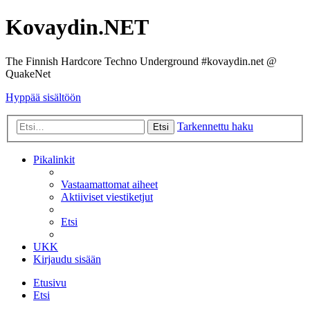
Kovaydin.NET
The Finnish Hardcore Techno Underground #kovaydin.net @
QuakeNet
Hyppää sisältöön
Tarkennettu haku
Etsi
Pikalinkit
Vastaamattomat aiheet
Aktiiviset viestiketjut
Etsi
UKK
Kirjaudu sisään
Etusivu
Etsi