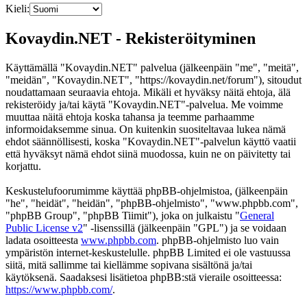
Kieli:
Kovaydin.NET - Rekisteröityminen
Käyttämällä "Kovaydin.NET" palvelua (jälkeenpäin "me", "meitä",
"meidän", "Kovaydin.NET", "https://kovaydin.net/forum"), sitoudut
noudattamaan seuraavia ehtoja. Mikäli et hyväksy näitä ehtoja, älä
rekisteröidy ja/tai käytä "Kovaydin.NET"-palvelua. Me voimme
muuttaa näitä ehtoja koska tahansa ja teemme parhaamme
informoidaksemme sinua. On kuitenkin suositeltavaa lukea nämä
ehdot säännöllisesti, koska "Kovaydin.NET"-palvelun käyttö vaatii
että hyväksyt nämä ehdot siinä muodossa, kuin ne on päivitetty tai
korjattu.
Keskustelufoorumimme käyttää phpBB-ohjelmistoa, (jälkeenpäin
"he", "heidät", "heidän", "phpBB-ohjelmisto", "www.phpbb.com",
"phpBB Group", "phpBB Tiimit"), joka on julkaistu "
General
Public License v2
" -lisenssillä (jälkeenpäin "GPL") ja se voidaan
ladata osoitteesta
www.phpbb.com
. phpBB-ohjelmisto luo vain
ympäristön internet-keskustelulle. phpBB Limited ei ole vastuussa
siitä, mitä sallimme tai kiellämme sopivana sisältönä ja/tai
käytöksenä. Saadaksesi lisätietoa phpBB:stä vieraile osoitteessa:
https://www.phpbb.com/
.