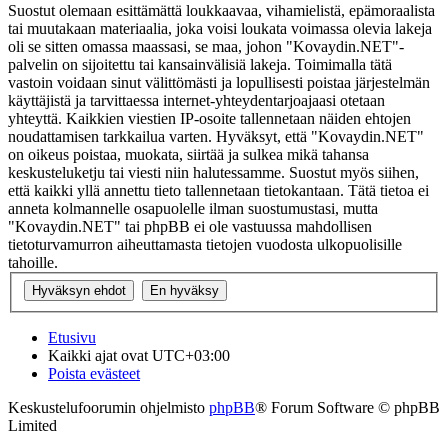
Suostut olemaan esittämättä loukkaavaa, vihamielistä, epämoraalista
tai muutakaan materiaalia, joka voisi loukata voimassa olevia lakeja
oli se sitten omassa maassasi, se maa, johon "Kovaydin.NET"-
palvelin on sijoitettu tai kansainvälisiä lakeja. Toimimalla tätä
vastoin voidaan sinut välittömästi ja lopullisesti poistaa järjestelmän
käyttäjistä ja tarvittaessa internet-yhteydentarjoajaasi otetaan
yhteyttä. Kaikkien viestien IP-osoite tallennetaan näiden ehtojen
noudattamisen tarkkailua varten. Hyväksyt, että "Kovaydin.NET"
on oikeus poistaa, muokata, siirtää ja sulkea mikä tahansa
keskusteluketju tai viesti niin halutessamme. Suostut myös siihen,
että kaikki yllä annettu tieto tallennetaan tietokantaan. Tätä tietoa ei
anneta kolmannelle osapuolelle ilman suostumustasi, mutta
"Kovaydin.NET" tai phpBB ei ole vastuussa mahdollisen
tietoturvamurron aiheuttamasta tietojen vuodosta ulkopuolisille
tahoille.
Etusivu
Kaikki ajat ovat
UTC+03:00
Poista evästeet
Keskustelufoorumin ohjelmisto
phpBB
® Forum Software © phpBB
Limited