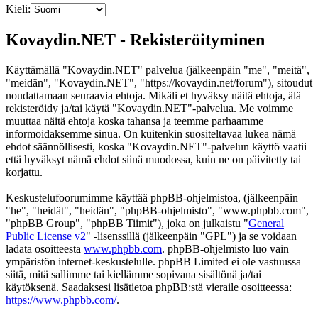
Kieli:
Kovaydin.NET - Rekisteröityminen
Käyttämällä "Kovaydin.NET" palvelua (jälkeenpäin "me", "meitä",
"meidän", "Kovaydin.NET", "https://kovaydin.net/forum"), sitoudut
noudattamaan seuraavia ehtoja. Mikäli et hyväksy näitä ehtoja, älä
rekisteröidy ja/tai käytä "Kovaydin.NET"-palvelua. Me voimme
muuttaa näitä ehtoja koska tahansa ja teemme parhaamme
informoidaksemme sinua. On kuitenkin suositeltavaa lukea nämä
ehdot säännöllisesti, koska "Kovaydin.NET"-palvelun käyttö vaatii
että hyväksyt nämä ehdot siinä muodossa, kuin ne on päivitetty tai
korjattu.
Keskustelufoorumimme käyttää phpBB-ohjelmistoa, (jälkeenpäin
"he", "heidät", "heidän", "phpBB-ohjelmisto", "www.phpbb.com",
"phpBB Group", "phpBB Tiimit"), joka on julkaistu "
General
Public License v2
" -lisenssillä (jälkeenpäin "GPL") ja se voidaan
ladata osoitteesta
www.phpbb.com
. phpBB-ohjelmisto luo vain
ympäristön internet-keskustelulle. phpBB Limited ei ole vastuussa
siitä, mitä sallimme tai kiellämme sopivana sisältönä ja/tai
käytöksenä. Saadaksesi lisätietoa phpBB:stä vieraile osoitteessa:
https://www.phpbb.com/
.