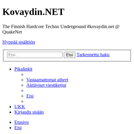
Kovaydin.NET
The Finnish Hardcore Techno Underground #kovaydin.net @
QuakeNet
Hyppää sisältöön
Tarkennettu haku
Etsi
Pikalinkit
Vastaamattomat aiheet
Aktiiviset viestiketjut
Etsi
UKK
Kirjaudu sisään
Etusivu
Etsi