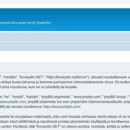
rground #kovaydin.net @ QuakeNet
 "meidän", "Kovaydin.NET", "https://kovaydin.net/forum"), sitoudut noudattamaan seu
tä ehtoja koska tahansa ja teemme parhaamme informoidaksemme sinua. On kuitenki
siinä muodossa, kuin ne on päivitetty tai korjattu.
"he", "heidät", "heidän", "phpBB-ohjelmisto", "www.phpbb.com", "phpBB Group", "ph
www.phpbb.com
. phpBB-ohjelmisto luo vain ympäristön internet-keskustelulle. php
BB:stä vieraile osoitteessa:
https://www.phpbb.com/
.
lista tai muutakaan materiaalia, joka voisi loukata voimassa olevia lakeja oli se
oidaan sinut välittömästi ja lopullisesti poistaa järjestelmän käyttäjistä ja tarvittaes
 varten. Hyväksyt, että "Kovaydin.NET" on oikeus poistaa, muokata, siirtää ja sulke