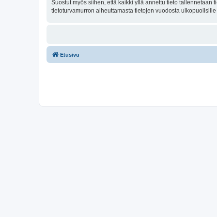
Suostut myös siihen, että kaikki yllä annettu tieto tallennetaa
tietoturvamurron aiheuttamasta tietojen vuodosta ulkopuolisille 
Etusivu