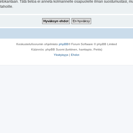
n tietokantaan. Tätä tietoa ei anneta kolmannelle osapuolelle ilman suostumustasi,
tahoille.
Keskustelufoorumin ohjelmisto
phpBB
® Forum Software © phpBB Limited
Käännös: phpBB Suomi (lurttinen, harritapio, Pettis)
Yksityisyys
|
Ehdot