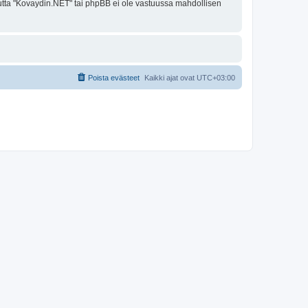
 mutta "Kovaydin.NET" tai phpBB ei ole vastuussa mahdollisen
Poista evästeet
Kaikki ajat ovat
UTC+03:00