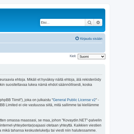
Etsi
Tarkennettu haku
Kirjaudu sisään
Kieli:
raavia ehtoja. Mikäli et hyväksy näitä ehtoja, älä rekisteröidy
n suositeltavaa lukea nämä ehdot säännöllisesti, koska
pBB Tiimit"), joka on julkaistu "
General Public License v2
" -
BB Limited ei ole vastuussa siitä, mitä sallimme tai kiellämme
 sitten omassa maassasi, se maa, johon "Kovaydin.NET"-palvelin
sa internet-yhteydentarjoajaasi otetaan yhteyttä. Kaikkien viestien
a mikä tahansa keskusteluketju tai viesti niin halutessamme.