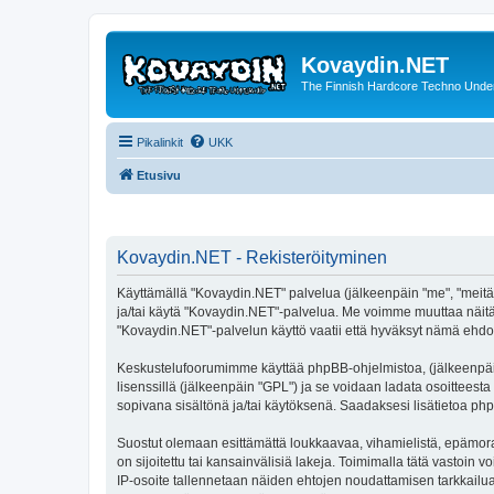
Kovaydin.NET
The Finnish Hardcore Techno Unde
Pikalinkit
UKK
Etusivu
Kovaydin.NET - Rekisteröityminen
Käyttämällä "Kovaydin.NET" palvelua (jälkeenpäin "me", "meitä",
ja/tai käytä "Kovaydin.NET"-palvelua. Me voimme muuttaa näi
"Kovaydin.NET"-palvelun käyttö vaatii että hyväksyt nämä ehdot 
Keskustelufoorumimme käyttää phpBB-ohjelmistoa, (jälkeenpäin 
lisenssillä (jälkeenpäin "GPL") ja se voidaan ladata osoitteesta
sopivana sisältönä ja/tai käytöksenä. Saadaksesi lisätietoa php
Suostut olemaan esittämättä loukkaavaa, vihamielistä, epämoraa
on sijoitettu tai kansainvälisiä lakeja. Toimimalla tätä vastoin v
IP-osoite tallennetaan näiden ehtojen noudattamisen tarkkailua