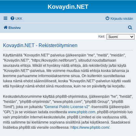
Kovaydin.NET
UKK
Kirjaudu sisään
E
Etusivu
t
Kieli:
s
Kovaydin.NET - Rekisteröityminen
i
Käyttämällä "Kovaydin.NET" palvelua (jälkeenpäin "me", "meitä", "meidän",
"Kovaydin.NET", "https://kovaydin.net/forum"), sitoudut noudattamaan
seuraavia ehtoja. Mikäli et hyväksy näitä ehtoja, älä rekisteröidy ja/tai käytä
"Kovaydin.NET"-palvelua. Me voimme muuttaa näitä ehtoja koska tahansa ja
teemme parhaamme informoidaksemme sinua. On kuitenkin suositeltavaa
lukea nämä ehdot säännöllisesti, koska "Kovaydin.NET"-palvelun käyttö vaatii
että hyväksyt nämä ehdot siinä muodossa, kuin ne on päivitetty tai korjattu.
Keskustelufoorumimme käyttää phpBB-ohjelmistoa, (jälkeenpäin "he", "heidät",
"heidän", "phpBB-ohjelmisto", "www.phpbb.com", "phpBB Group", "phpBB
Tiimit"), joka on julkaistu "
General Public License v2
" -lisenssillä (jälkeenpäin
"GPL") ja se voidaan ladata osoitteesta
www.phpbb.com
. phpBB-ohjelmisto luo
vain ympäristön internet-keskustelulle. phpBB Limited ei ole vastuussa siitä,
mitä sallimme tai kiellämme sopivana sisältönä ja/tai käytöksenä. Saadaksesi
lisätietoa phpBB:stä vieraile osoitteessa:
https://www.phpbb.com/
.