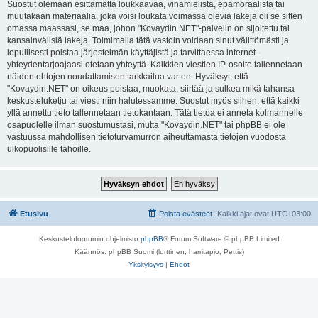
Suostut olemaan esittämättä loukkaavaa, vihamielistä, epämoraalista tai
muutakaan materiaalia, joka voisi loukata voimassa olevia lakeja oli se sitten
omassa maassasi, se maa, johon "Kovaydin.NET"-palvelin on sijoitettu tai
kansainvälisiä lakeja. Toimimalla tätä vastoin voidaan sinut välittömästi ja
lopullisesti poistaa järjestelmän käyttäjistä ja tarvittaessa internet-
yhteydentarjoajaasi otetaan yhteyttä. Kaikkien viestien IP-osoite tallennetaan
näiden ehtojen noudattamisen tarkkailua varten. Hyväksyt, että
"Kovaydin.NET" on oikeus poistaa, muokata, siirtää ja sulkea mikä tahansa
keskusteluketju tai viesti niin halutessamme. Suostut myös siihen, että kaikki
yllä annettu tieto tallennetaan tietokantaan. Tätä tietoa ei anneta kolmannelle
osapuolelle ilman suostumustasi, mutta "Kovaydin.NET" tai phpBB ei ole
vastuussa mahdollisen tietoturvamurron aiheuttamasta tietojen vuodosta
ulkopuolisille tahoille.
Etusivu
Poista evästeet
Kaikki ajat ovat
UTC+03:00
Keskustelufoorumin ohjelmisto
phpBB
® Forum Software © phpBB Limited
Käännös: phpBB Suomi (lurttinen, harritapio, Pettis)
Yksityisyys
|
Ehdot