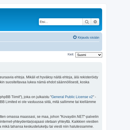
Etsi
Tarkennettu haku
Kirjaudu sisään
Kieli:
raavia ehtoja. Mikäli et hyväksy näitä ehtoja, älä rekisteröidy
n suositeltavaa lukea nämä ehdot säännöllisesti, koska
pBB Tiimit"), joka on julkaistu "
General Public License v2
" -
BB Limited ei ole vastuussa siitä, mitä sallimme tai kiellämme
 sitten omassa maassasi, se maa, johon "Kovaydin.NET"-palvelin
sa internet-yhteydentarjoajaasi otetaan yhteyttä. Kaikkien viestien
a mikä tahansa keskusteluketju tai viesti niin halutessamme.