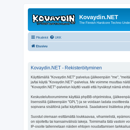
Kovaydin.NET
The Finnish Hardcore Techno Unde
Pikalinkit
UKK
Etusivu
Kovaydin.NET - Rekisteröityminen
Käyttämällä "Kovaydin.NET" palvelua (jälkeenpäin "me", "meitä",
ja/tai käytä "Kovaydin.NET"-palvelua. Me voimme muuttaa näi
"Kovaydin.NET"-palvelun käyttö vaatii että hyväksyt nämä ehdot 
Keskustelufoorumimme käyttää phpBB-ohjelmistoa, (jälkeenpäin 
lisenssillä (jälkeenpäin "GPL") ja se voidaan ladata osoitteesta
sopivana sisältönä ja/tai käytöksenä. Saadaksesi lisätietoa php
Suostut olemaan esittämättä loukkaavaa, vihamielistä, epämoraa
on sijoitettu tai kansainvälisiä lakeja. Toimimalla tätä vastoin v
IP-osoite tallennetaan näiden ehtojen noudattamisen tarkkailua