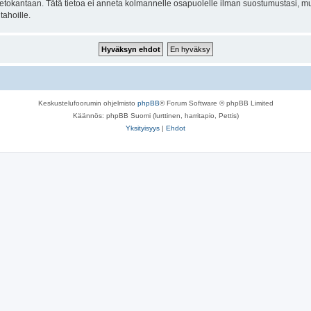
n tietokantaan. Tätä tietoa ei anneta kolmannelle osapuolelle ilman suostumustasi,
tahoille.
Keskustelufoorumin ohjelmisto
phpBB
® Forum Software © phpBB Limited
Käännös: phpBB Suomi (lurttinen, harritapio, Pettis)
Yksityisyys
|
Ehdot