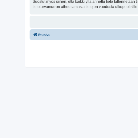
Suostut myös siihen, että kaikki yllä annettu tieto tallennetaa
tietoturvamurron aiheuttamasta tietojen vuodosta ulkopuolisille 
Etusivu