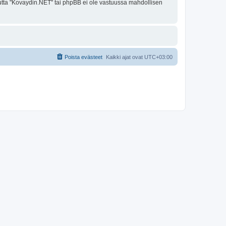
 mutta "Kovaydin.NET" tai phpBB ei ole vastuussa mahdollisen
Poista evästeet
Kaikki ajat ovat
UTC+03:00