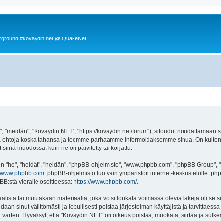
rground #kovaydin.net @ QuakeNet
 "meidän", "Kovaydin.NET", "https://kovaydin.net/forum"), sitoudut noudattamaan seu
tä ehtoja koska tahansa ja teemme parhaamme informoidaksemme sinua. On kuitenki
siinä muodossa, kuin ne on päivitetty tai korjattu.
"he", "heidät", "heidän", "phpBB-ohjelmisto", "www.phpbb.com", "phpBB Group", "ph
www.phpbb.com
. phpBB-ohjelmisto luo vain ympäristön internet-keskustelulle. php
BB:stä vieraile osoitteessa:
https://www.phpbb.com/
.
lista tai muutakaan materiaalia, joka voisi loukata voimassa olevia lakeja oli se
oidaan sinut välittömästi ja lopullisesti poistaa järjestelmän käyttäjistä ja tarvittaes
 varten. Hyväksyt, että "Kovaydin.NET" on oikeus poistaa, muokata, siirtää ja sulke