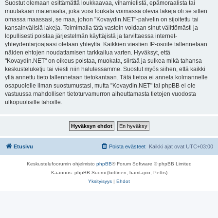
Suostut olemaan esittämättä loukkaavaa, vihamielistä, epämoraalista tai
muutakaan materiaalia, joka voisi loukata voimassa olevia lakeja oli se sitten
omassa maassasi, se maa, johon "Kovaydin.NET"-palvelin on sijoitettu tai
kansainvälisiä lakeja. Toimimalla tätä vastoin voidaan sinut välittömästi ja
lopullisesti poistaa järjestelmän käyttäjistä ja tarvittaessa internet-
yhteydentarjoajaasi otetaan yhteyttä. Kaikkien viestien IP-osoite tallennetaan
näiden ehtojen noudattamisen tarkkailua varten. Hyväksyt, että
"Kovaydin.NET" on oikeus poistaa, muokata, siirtää ja sulkea mikä tahansa
keskusteluketju tai viesti niin halutessamme. Suostut myös siihen, että kaikki
yllä annettu tieto tallennetaan tietokantaan. Tätä tietoa ei anneta kolmannelle
osapuolelle ilman suostumustasi, mutta "Kovaydin.NET" tai phpBB ei ole
vastuussa mahdollisen tietoturvamurron aiheuttamasta tietojen vuodosta
ulkopuolisille tahoille.
Etusivu
Poista evästeet
Kaikki ajat ovat
UTC+03:00
Keskustelufoorumin ohjelmisto
phpBB
® Forum Software © phpBB Limited
Käännös: phpBB Suomi (lurttinen, harritapio, Pettis)
Yksityisyys
|
Ehdot