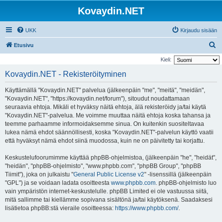
Kovaydin.NET
UKK
Kirjaudu sisään
E
Etusivu
t
Kieli:
s
Kovaydin.NET - Rekisteröityminen
i
Käyttämällä "Kovaydin.NET" palvelua (jälkeenpäin "me", "meitä", "meidän",
"Kovaydin.NET", "https://kovaydin.net/forum"), sitoudut noudattamaan
seuraavia ehtoja. Mikäli et hyväksy näitä ehtoja, älä rekisteröidy ja/tai käytä
"Kovaydin.NET"-palvelua. Me voimme muuttaa näitä ehtoja koska tahansa ja
teemme parhaamme informoidaksemme sinua. On kuitenkin suositeltavaa
lukea nämä ehdot säännöllisesti, koska "Kovaydin.NET"-palvelun käyttö vaatii
että hyväksyt nämä ehdot siinä muodossa, kuin ne on päivitetty tai korjattu.
Keskustelufoorumimme käyttää phpBB-ohjelmistoa, (jälkeenpäin "he", "heidät",
"heidän", "phpBB-ohjelmisto", "www.phpbb.com", "phpBB Group", "phpBB
Tiimit"), joka on julkaistu "
General Public License v2
" -lisenssillä (jälkeenpäin
"GPL") ja se voidaan ladata osoitteesta
www.phpbb.com
. phpBB-ohjelmisto luo
vain ympäristön internet-keskustelulle. phpBB Limited ei ole vastuussa siitä,
mitä sallimme tai kiellämme sopivana sisältönä ja/tai käytöksenä. Saadaksesi
lisätietoa phpBB:stä vieraile osoitteessa:
https://www.phpbb.com/
.