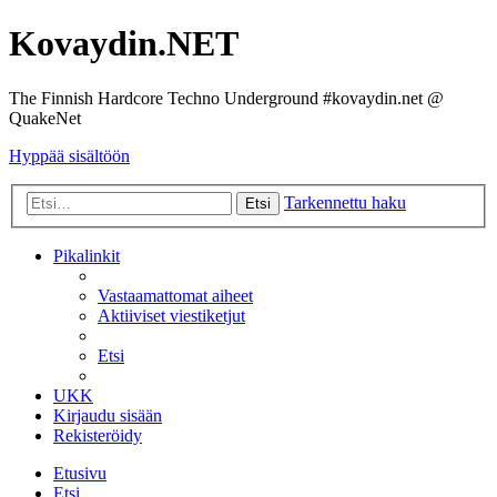
Kovaydin.NET
The Finnish Hardcore Techno Underground #kovaydin.net @
QuakeNet
Hyppää sisältöön
Tarkennettu haku
Etsi
Pikalinkit
Vastaamattomat aiheet
Aktiiviset viestiketjut
Etsi
UKK
Kirjaudu sisään
Rekisteröidy
Etusivu
Etsi