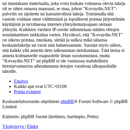
tai muutakaan materiaalia, joka voisi loukata voimassa olevia lakeja
oli se sitten omassa maassasi, se maa, johon "Kovaydin.NET"-
palvelin on sijoitettu tai kansainvälisiä lakeja. Toimimalla tätä
vastoin voidaan sinut välittömästi ja lopullisesti poistaa järjestelmän
käyttäjistä ja tarvittaessa internet-yhteydentarjoajaasi otetaan
yhteyttä. Kaikkien viestien IP-osoite tallennetaan näiden ehtojen
noudattamisen tarkkailua varten. Hyväksyt, että "Kovaydin.NET"
on oikeus poistaa, muokata, siirtää ja sulkea mikä tahansa
keskusteluketju tai viesti niin halutessamme. Suostut myös siihen,
että kaikki yllä annettu tieto tallennetaan tietokantaan. Tätä tietoa ei
anneta kolmannelle osapuolelle ilman suostumustasi, mutta
"Kovaydin.NET" tai phpBB ei ole vastuussa mahdollisen
tietoturvamurron aiheuttamasta tietojen vuodosta ulkopuolisille
tahoille.
Etusivu
Kaikki ajat ovat
UTC+03:00
Poista evästeet
Keskustelufoorumin ohjelmisto
phpBB
® Forum Software © phpBB
Limited
Käännös: phpBB Suomi (lurttinen, harritapio, Pettis)
Yksityisyys
|
Ehdot