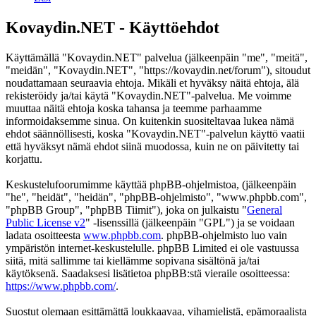
Kovaydin.NET - Käyttöehdot
Käyttämällä "Kovaydin.NET" palvelua (jälkeenpäin "me", "meitä",
"meidän", "Kovaydin.NET", "https://kovaydin.net/forum"), sitoudut
noudattamaan seuraavia ehtoja. Mikäli et hyväksy näitä ehtoja, älä
rekisteröidy ja/tai käytä "Kovaydin.NET"-palvelua. Me voimme
muuttaa näitä ehtoja koska tahansa ja teemme parhaamme
informoidaksemme sinua. On kuitenkin suositeltavaa lukea nämä
ehdot säännöllisesti, koska "Kovaydin.NET"-palvelun käyttö vaatii
että hyväksyt nämä ehdot siinä muodossa, kuin ne on päivitetty tai
korjattu.
Keskustelufoorumimme käyttää phpBB-ohjelmistoa, (jälkeenpäin
"he", "heidät", "heidän", "phpBB-ohjelmisto", "www.phpbb.com",
"phpBB Group", "phpBB Tiimit"), joka on julkaistu "
General
Public License v2
" -lisenssillä (jälkeenpäin "GPL") ja se voidaan
ladata osoitteesta
www.phpbb.com
. phpBB-ohjelmisto luo vain
ympäristön internet-keskustelulle. phpBB Limited ei ole vastuussa
siitä, mitä sallimme tai kiellämme sopivana sisältönä ja/tai
käytöksenä. Saadaksesi lisätietoa phpBB:stä vieraile osoitteessa:
https://www.phpbb.com/
.
Suostut olemaan esittämättä loukkaavaa, vihamielistä, epämoraalista