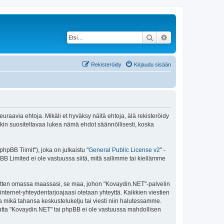
Etsi
Tarkennettu haku
Rekisteröidy
Kirjaudu sisään
raavia ehtoja. Mikäli et hyväksy näitä ehtoja, älä rekisteröidy
n suositeltavaa lukea nämä ehdot säännöllisesti, koska
pBB Tiimit"), joka on julkaistu "
General Public License v2
" -
BB Limited ei ole vastuussa siitä, mitä sallimme tai kiellämme
 sitten omassa maassasi, se maa, johon "Kovaydin.NET"-palvelin
sa internet-yhteydentarjoajaasi otetaan yhteyttä. Kaikkien viestien
a mikä tahansa keskusteluketju tai viesti niin halutessamme.
 mutta "Kovaydin.NET" tai phpBB ei ole vastuussa mahdollisen