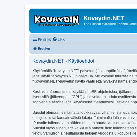
Kovaydin.NET
The Finnish Hardcore Techno Unde
Pikalinkit
UKK
Etusivu
Kovaydin.NET - Käyttöehdot
Käyttämällä "Kovaydin.NET" palvelua (jälkeenpäin "me", "meitä",
ja/tai käytä "Kovaydin.NET"-palvelua. Me voimme muuttaa näi
"Kovaydin.NET"-palvelun käyttö vaatii että hyväksyt nämä ehdot 
Keskustelufoorumimme käyttää phpBB-ohjelmistoa, (jälkeenpäin 
lisenssillä (jälkeenpäin "GPL") ja se voidaan ladata osoitteesta
sopivana sisältönä ja/tai käytöksenä. Saadaksesi lisätietoa php
Suostut olemaan esittämättä loukkaavaa, vihamielistä, epämoraa
on sijoitettu tai kansainvälisiä lakeja. Toimimalla tätä vastoin v
IP-osoite tallennetaan näiden ehtojen noudattamisen tarkkailua
Suostut myös siihen, että kaikki yllä annettu tieto tallennetaa
tietoturvamurron aiheuttamasta tietojen vuodosta ulkopuolisille 