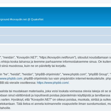
rground #kovaydin.net @ QuakeNet
 "meidän", "Kovaydin.NET", "https://kovaydin.net/forum"), sitoudut noudattamaan seu
tä ehtoja koska tahansa ja teemme parhaamme informoidaksemme sinua. On kuitenki
siinä muodossa, kuin ne on päivitetty tai korjattu.
"he", "heidät", "heidän", "phpBB-ohjelmisto", "www.phpbb.com", "phpBB Group", "ph
www.phpbb.com
. phpBB-ohjelmisto luo vain ympäristön internet-keskustelulle. php
BB:stä vieraile osoitteessa:
https://www.phpbb.com/
.
lista tai muutakaan materiaalia, joka voisi loukata voimassa olevia lakeja oli se
oidaan sinut välittömästi ja lopullisesti poistaa järjestelmän käyttäjistä ja tarvittaes
 varten. Hyväksyt, että "Kovaydin.NET" on oikeus poistaa, muokata, siirtää ja sulke
n tietokantaan. Tätä tietoa ei anneta kolmannelle osapuolelle ilman suostumustasi,
tahoille.