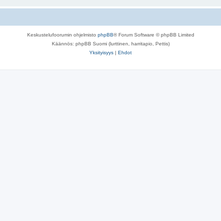
Keskustelufoorumin ohjelmisto
phpBB
® Forum Software © phpBB Limited
Käännös: phpBB Suomi (lurttinen, harritapio, Pettis)
Yksityisyys
|
Ehdot