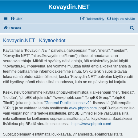
Kovaydin.NET
UKK
Rekisteröidy
Kirjaudu sisään
E
Etusivu
t
Kovaydin.NET - Käyttöehdot
s
i
Käyttämällä "Kovaydin.NET" palvelua (jälkeenpäin "me", "meitä", "meidän",
"Kovaydin.NET", "https://kovaydin.net/forum"), sitoudut noudattamaan
seuraavia ehtoja. Mikäli et hyväksy näitä ehtoja, älä rekisteröidy ja/tai käytä
"Kovaydin.NET"-palvelua. Me voimme muuttaa näitä ehtoja koska tahansa ja
teemme parhaamme informoidaksemme sinua. On kuitenkin suositeltavaa
lukea nämä ehdot säännöllisesti, koska "Kovaydin.NET"-palvelun käyttö vaatii
että hyväksyt nämä ehdot siinä muodossa, kuin ne on päivitetty tai korjattu.
Keskustelufoorumimme käyttää phpBB-ohjelmistoa, (jälkeenpäin "he", "heidät",
"heidän", "phpBB-ohjelmisto", "www.phpbb.com", "phpBB Group", "phpBB
Tiimit"), joka on julkaistu "
General Public License v2
" -lisenssillä (jälkeenpäin
"GPL") ja se voidaan ladata osoitteesta
www.phpbb.com
. phpBB-ohjelmisto luo
vain ympäristön internet-keskustelulle. phpBB Limited ei ole vastuussa siitä,
mitä sallimme tai kiellämme sopivana sisältönä ja/tai käytöksenä. Saadaksesi
lisätietoa phpBB:stä vieraile osoitteessa:
https://www.phpbb.com/
.
Suostut olemaan esittämättä loukkaavaa, vihamielistä, epämoraalista tai