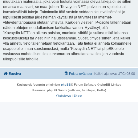
muutakaan materiaalia, joka voisi loukata voimassa olevia lakeja oli se sitten
omassa maassasi, se maa, johon "Kovaydin.NET"-palvelin on sijoitettu tai
kansainvälisiä lakeja. Toimimalla tätä vastoin voidaan sinut välittömästi ja
lopullisesti poistaa järjestelmän käyttäjistä ja tarvittaessa internet-
yhteydentarjoajaasi otetaan yhteyttä. Kaikkien viestien IP-osoite tallennetaan
näiden ehtojen noudattamisen tarkkailua varten. Hyväksyt, että
"Kovaydin.NET" on oikeus poistaa, muokata, siirtää ja sulkea mikä tahansa
keskusteluketju tai viesti niin halutessamme. Suostut myös siihen, että kaikki
yllä annettu tieto tallennetaan tietokantaan. Tätä tietoa ei anneta kolmannelle
osapuolelle ilman suostumustasi, mutta "Kovaydin.NET" tai phpBB ei ole
vastuussa mahdollisen tietoturvamurron aiheuttamasta tietojen vuodosta
ulkopuolisille tahoille.
Etusivu
Poista evästeet
Kaikki ajat ovat
UTC+03:00
Keskustelufoorumin ohjelmisto
phpBB
® Forum Software © phpBB Limited
Käännös: phpBB Suomi (lurttinen, harritapio, Pettis)
Yksityisyys
|
Ehdot