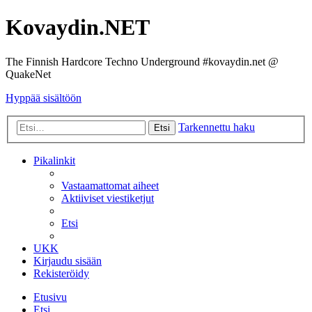
Kovaydin.NET
The Finnish Hardcore Techno Underground #kovaydin.net @
QuakeNet
Hyppää sisältöön
Tarkennettu haku
Etsi
Pikalinkit
Vastaamattomat aiheet
Aktiiviset viestiketjut
Etsi
UKK
Kirjaudu sisään
Rekisteröidy
Etusivu
Etsi