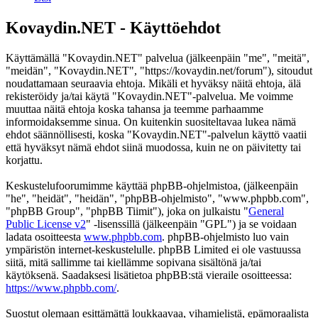
Kovaydin.NET - Käyttöehdot
Käyttämällä "Kovaydin.NET" palvelua (jälkeenpäin "me", "meitä",
"meidän", "Kovaydin.NET", "https://kovaydin.net/forum"), sitoudut
noudattamaan seuraavia ehtoja. Mikäli et hyväksy näitä ehtoja, älä
rekisteröidy ja/tai käytä "Kovaydin.NET"-palvelua. Me voimme
muuttaa näitä ehtoja koska tahansa ja teemme parhaamme
informoidaksemme sinua. On kuitenkin suositeltavaa lukea nämä
ehdot säännöllisesti, koska "Kovaydin.NET"-palvelun käyttö vaatii
että hyväksyt nämä ehdot siinä muodossa, kuin ne on päivitetty tai
korjattu.
Keskustelufoorumimme käyttää phpBB-ohjelmistoa, (jälkeenpäin
"he", "heidät", "heidän", "phpBB-ohjelmisto", "www.phpbb.com",
"phpBB Group", "phpBB Tiimit"), joka on julkaistu "
General
Public License v2
" -lisenssillä (jälkeenpäin "GPL") ja se voidaan
ladata osoitteesta
www.phpbb.com
. phpBB-ohjelmisto luo vain
ympäristön internet-keskustelulle. phpBB Limited ei ole vastuussa
siitä, mitä sallimme tai kiellämme sopivana sisältönä ja/tai
käytöksenä. Saadaksesi lisätietoa phpBB:stä vieraile osoitteessa:
https://www.phpbb.com/
.
Suostut olemaan esittämättä loukkaavaa, vihamielistä, epämoraalista