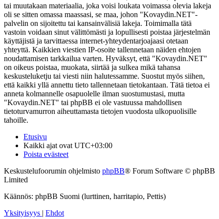
tai muutakaan materiaalia, joka voisi loukata voimassa olevia lakeja
oli se sitten omassa maassasi, se maa, johon "Kovaydin.NET"-
palvelin on sijoitettu tai kansainvälisiä lakeja. Toimimalla tätä
vastoin voidaan sinut välittömästi ja lopullisesti poistaa järjestelmän
käyttäjistä ja tarvittaessa internet-yhteydentarjoajaasi otetaan
yhteyttä. Kaikkien viestien IP-osoite tallennetaan näiden ehtojen
noudattamisen tarkkailua varten. Hyväksyt, että "Kovaydin.NET"
on oikeus poistaa, muokata, siirtää ja sulkea mikä tahansa
keskusteluketju tai viesti niin halutessamme. Suostut myös siihen,
että kaikki yllä annettu tieto tallennetaan tietokantaan. Tätä tietoa ei
anneta kolmannelle osapuolelle ilman suostumustasi, mutta
"Kovaydin.NET" tai phpBB ei ole vastuussa mahdollisen
tietoturvamurron aiheuttamasta tietojen vuodosta ulkopuolisille
tahoille.
Etusivu
Kaikki ajat ovat
UTC+03:00
Poista evästeet
Keskustelufoorumin ohjelmisto
phpBB
® Forum Software © phpBB
Limited
Käännös: phpBB Suomi (lurttinen, harritapio, Pettis)
Yksityisyys
|
Ehdot