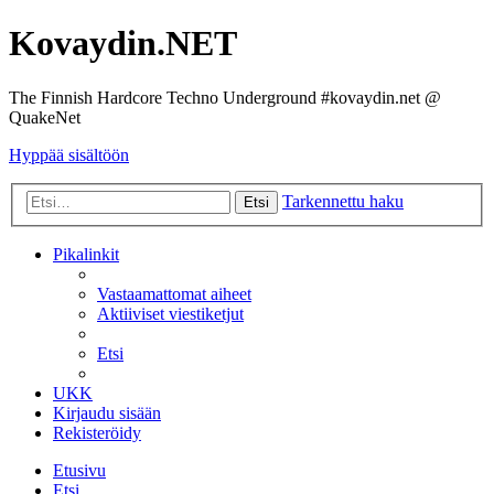
Kovaydin.NET
The Finnish Hardcore Techno Underground #kovaydin.net @
QuakeNet
Hyppää sisältöön
Tarkennettu haku
Etsi
Pikalinkit
Vastaamattomat aiheet
Aktiiviset viestiketjut
Etsi
UKK
Kirjaudu sisään
Rekisteröidy
Etusivu
Etsi