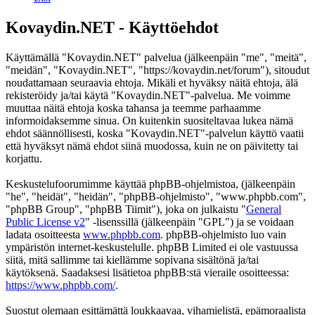
Kovaydin.NET - Käyttöehdot
Käyttämällä "Kovaydin.NET" palvelua (jälkeenpäin "me", "meitä",
"meidän", "Kovaydin.NET", "https://kovaydin.net/forum"), sitoudut
noudattamaan seuraavia ehtoja. Mikäli et hyväksy näitä ehtoja, älä
rekisteröidy ja/tai käytä "Kovaydin.NET"-palvelua. Me voimme
muuttaa näitä ehtoja koska tahansa ja teemme parhaamme
informoidaksemme sinua. On kuitenkin suositeltavaa lukea nämä
ehdot säännöllisesti, koska "Kovaydin.NET"-palvelun käyttö vaatii
että hyväksyt nämä ehdot siinä muodossa, kuin ne on päivitetty tai
korjattu.
Keskustelufoorumimme käyttää phpBB-ohjelmistoa, (jälkeenpäin
"he", "heidät", "heidän", "phpBB-ohjelmisto", "www.phpbb.com",
"phpBB Group", "phpBB Tiimit"), joka on julkaistu "
General
Public License v2
" -lisenssillä (jälkeenpäin "GPL") ja se voidaan
ladata osoitteesta
www.phpbb.com
. phpBB-ohjelmisto luo vain
ympäristön internet-keskustelulle. phpBB Limited ei ole vastuussa
siitä, mitä sallimme tai kiellämme sopivana sisältönä ja/tai
käytöksenä. Saadaksesi lisätietoa phpBB:stä vieraile osoitteessa:
https://www.phpbb.com/
.
Suostut olemaan esittämättä loukkaavaa, vihamielistä, epämoraalista