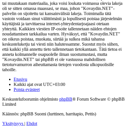
tai muutakaan materiaalia, joka voisi loukata voimassa olevia lakeja
oli se sitten omassa maassasi, se maa, johon "Kovaydin.NET"-
palvelin on sijoitettu tai kansainvälisiä lakeja. Toimimalla tätä
vastoin voidaan sinut välittömästi ja lopullisesti poistaa järjestelmän
käyttäjistä ja tarvittaessa internet-yhteydentarjoajaasi otetaan
yhteyttä. Kaikkien viestien IP-osoite tallennetaan näiden ehtojen
noudattamisen tarkkailua varten. Hyväksyt, että "Kovaydin.NET"
on oikeus poistaa, muokata, siirtää ja sulkea mikä tahansa
keskusteluketju tai viesti niin halutessamme. Suostut myös siihen,
että kaikki yllä annettu tieto tallennetaan tietokantaan. Tätä tietoa ei
anneta kolmannelle osapuolelle ilman suostumustasi, mutta
"Kovaydin.NET" tai phpBB ei ole vastuussa mahdollisen
tietoturvamurron aiheuttamasta tietojen vuodosta ulkopuolisille
tahoille.
Etusivu
Kaikki ajat ovat
UTC+03:00
Poista evästeet
Keskustelufoorumin ohjelmisto
phpBB
® Forum Software © phpBB
Limited
Käännös: phpBB Suomi (lurttinen, harritapio, Pettis)
Yksityisyys
|
Ehdot