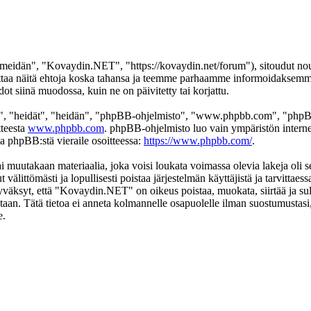
idän", "Kovaydin.NET", "https://kovaydin.net/forum"), sitoudut nouda
aa näitä ehtoja koska tahansa ja teemme parhaamme informoidaksemme s
 siinä muodossa, kuin ne on päivitetty tai korjattu.
", "heidät", "heidän", "phpBB-ohjelmisto", "www.phpbb.com", "phpBB
tteesta
www.phpbb.com
. phpBB-ohjelmisto luo vain ympäristön interne
oa phpBB:stä vieraile osoitteessa:
https://www.phpbb.com/
.
ai muutakaan materiaalia, joka voisi loukata voimassa olevia lakeja ol
t välittömästi ja lopullisesti poistaa järjestelmän käyttäjistä ja tarvittae
yväksyt, että "Kovaydin.NET" on oikeus poistaa, muokata, siirtää ja sul
okantaan. Tätä tietoa ei anneta kolmannelle osapuolelle ilman suostumus
e.