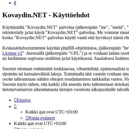
Etsi
Kovaydin.NET - Käyttöehdot
Käyttämällä "Kovaydin.NET" palvelua (jälkeenpäin "me", "meitä", "me
rekisteröidy ja/tai käytä "Kovaydin.NET"-palvelua. Me voimme muutt
koska "Kovaydin.NET"-palvelun käyttö vaatii että hyväksyt nämä ehdot
Keskustelufoorumimme käyttää phpBB-ohjelmistoa, (jälkeenpäin "he
License v2
" -lisenssillä (jälkeenpäin "GPL") ja se voidaan ladata osoi
tai kiellämme sopivana sisältönä ja/tai käytöksenä. Saadaksesi lisätiet
Suostut olemaan esittämättä loukkaavaa, vihamielistä, epämoraalista t
sijoitettu tai kansainvälisiä lakeja. Toimimalla tätä vastoin voidaan sinu
osoite tallennetaan näiden ehtojen noudattamisen tarkkailua varten. H
Suostut myös siihen, että kaikki yllä annettu tieto tallennetaan tiet
tietoturvamurron aiheuttamasta tietojen vuodosta ulkopuolisille tahoill
Etusivu
Kaikki ajat ovat
UTC+03:00
Poista evästeet
Kaikki ajat ovat
UTC+03:00