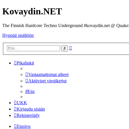
Kovaydin.NET
The Finnish Hardcore Techno Underground #kovaydin.net @ Quake
Hyppää sisältöön
Tarkennettu
Etsi
haku
Pikalinkit
Vastaamattomat aiheet
Aktiiviset viestiketjut
Etsi
UKK
Kirjaudu sisään
Rekisteröidy
Etusivu