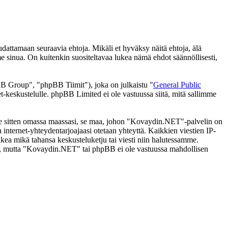
ttamaan seuraavia ehtoja. Mikäli et hyväksy näitä ehtoja, älä
inua. On kuitenkin suositeltavaa lukea nämä ehdot säännöllisesti,
 Group", "phpBB Tiimit"), joka on julkaistu "
General Public
t-keskustelulle. phpBB Limited ei ole vastuussa siitä, mitä sallimme
i se sitten omassa maassasi, se maa, johon "Kovaydin.NET"-palvelin on
ssa internet-yhteydentarjoajaasi otetaan yhteyttä. Kaikkien viestien IP-
kea mikä tahansa keskusteluketju tai viesti niin halutessamme.
tasi, mutta "Kovaydin.NET" tai phpBB ei ole vastuussa mahdollisen