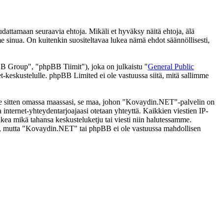
ttamaan seuraavia ehtoja. Mikäli et hyväksy näitä ehtoja, älä
inua. On kuitenkin suositeltavaa lukea nämä ehdot säännöllisesti,
 Group", "phpBB Tiimit"), joka on julkaistu "
General Public
t-keskustelulle. phpBB Limited ei ole vastuussa siitä, mitä sallimme
i se sitten omassa maassasi, se maa, johon "Kovaydin.NET"-palvelin on
ssa internet-yhteydentarjoajaasi otetaan yhteyttä. Kaikkien viestien IP-
kea mikä tahansa keskusteluketju tai viesti niin halutessamme.
tasi, mutta "Kovaydin.NET" tai phpBB ei ole vastuussa mahdollisen