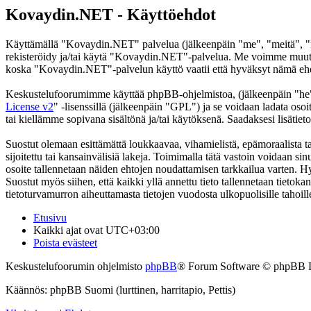
Kovaydin.NET - Käyttöehdot
Käyttämällä "Kovaydin.NET" palvelua (jälkeenpäin "me", "meitä", "me
rekisteröidy ja/tai käytä "Kovaydin.NET"-palvelua. Me voimme muutt
koska "Kovaydin.NET"-palvelun käyttö vaatii että hyväksyt nämä ehdot
Keskustelufoorumimme käyttää phpBB-ohjelmistoa, (jälkeenpäin "he
License v2
" -lisenssillä (jälkeenpäin "GPL") ja se voidaan ladata osoi
tai kiellämme sopivana sisältönä ja/tai käytöksenä. Saadaksesi lisätiet
Suostut olemaan esittämättä loukkaavaa, vihamielistä, epämoraalista t
sijoitettu tai kansainvälisiä lakeja. Toimimalla tätä vastoin voidaan sinu
osoite tallennetaan näiden ehtojen noudattamisen tarkkailua varten. H
Suostut myös siihen, että kaikki yllä annettu tieto tallennetaan tiet
tietoturvamurron aiheuttamasta tietojen vuodosta ulkopuolisille tahoill
Etusivu
Kaikki ajat ovat
UTC+03:00
Poista evästeet
Keskustelufoorumin ohjelmisto
phpBB
® Forum Software © phpBB 
Käännös: phpBB Suomi (lurttinen, harritapio, Pettis)