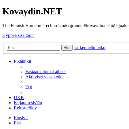
Kovaydin.NET
The Finnish Hardcore Techno Underground #kovaydin.net @ Quake
Hyppää sisältöön
Tarkennettu haku
Etsi
Pikalinkit
Vastaamattomat aiheet
Aktiiviset viestiketjut
Etsi
UKK
Kirjaudu sisään
Rekisteröidy
Etusivu
Etsi