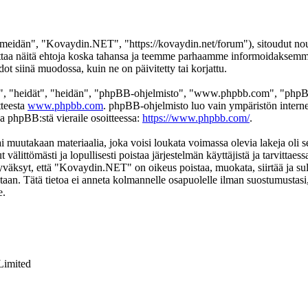
idän", "Kovaydin.NET", "https://kovaydin.net/forum"), sitoudut nouda
aa näitä ehtoja koska tahansa ja teemme parhaamme informoidaksemme s
 siinä muodossa, kuin ne on päivitetty tai korjattu.
", "heidät", "heidän", "phpBB-ohjelmisto", "www.phpbb.com", "phpBB
tteesta
www.phpbb.com
. phpBB-ohjelmisto luo vain ympäristön interne
oa phpBB:stä vieraile osoitteessa:
https://www.phpbb.com/
.
ai muutakaan materiaalia, joka voisi loukata voimassa olevia lakeja ol
t välittömästi ja lopullisesti poistaa järjestelmän käyttäjistä ja tarvittae
yväksyt, että "Kovaydin.NET" on oikeus poistaa, muokata, siirtää ja sul
okantaan. Tätä tietoa ei anneta kolmannelle osapuolelle ilman suostumus
e.
Limited