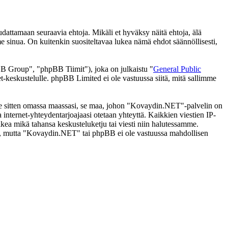
ttamaan seuraavia ehtoja. Mikäli et hyväksy näitä ehtoja, älä
inua. On kuitenkin suositeltavaa lukea nämä ehdot säännöllisesti,
 Group", "phpBB Tiimit"), joka on julkaistu "
General Public
t-keskustelulle. phpBB Limited ei ole vastuussa siitä, mitä sallimme
i se sitten omassa maassasi, se maa, johon "Kovaydin.NET"-palvelin on
ssa internet-yhteydentarjoajaasi otetaan yhteyttä. Kaikkien viestien IP-
kea mikä tahansa keskusteluketju tai viesti niin halutessamme.
tasi, mutta "Kovaydin.NET" tai phpBB ei ole vastuussa mahdollisen