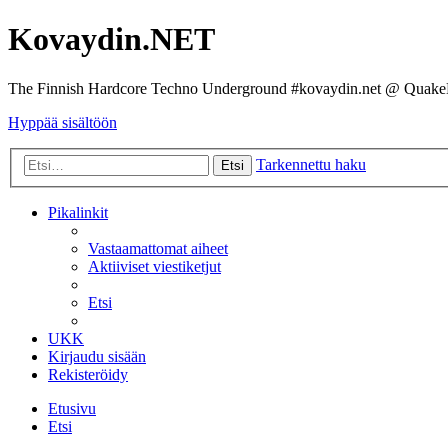
Kovaydin.NET
The Finnish Hardcore Techno Underground #kovaydin.net @ Quake
Hyppää sisältöön
Tarkennettu haku
Etsi
Pikalinkit
Vastaamattomat aiheet
Aktiiviset viestiketjut
Etsi
UKK
Kirjaudu sisään
Rekisteröidy
Etusivu
Etsi