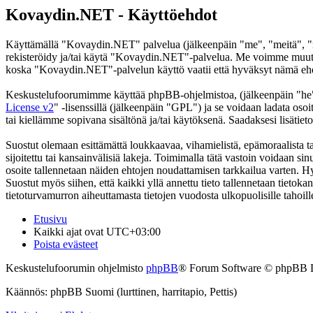
Kovaydin.NET - Käyttöehdot
Käyttämällä "Kovaydin.NET" palvelua (jälkeenpäin "me", "meitä", "me
rekisteröidy ja/tai käytä "Kovaydin.NET"-palvelua. Me voimme muutt
koska "Kovaydin.NET"-palvelun käyttö vaatii että hyväksyt nämä ehdot
Keskustelufoorumimme käyttää phpBB-ohjelmistoa, (jälkeenpäin "he
License v2
" -lisenssillä (jälkeenpäin "GPL") ja se voidaan ladata osoi
tai kiellämme sopivana sisältönä ja/tai käytöksenä. Saadaksesi lisätiet
Suostut olemaan esittämättä loukkaavaa, vihamielistä, epämoraalista t
sijoitettu tai kansainvälisiä lakeja. Toimimalla tätä vastoin voidaan sinu
osoite tallennetaan näiden ehtojen noudattamisen tarkkailua varten. H
Suostut myös siihen, että kaikki yllä annettu tieto tallennetaan tiet
tietoturvamurron aiheuttamasta tietojen vuodosta ulkopuolisille tahoill
Etusivu
Kaikki ajat ovat
UTC+03:00
Poista evästeet
Keskustelufoorumin ohjelmisto
phpBB
® Forum Software © phpBB 
Käännös: phpBB Suomi (lurttinen, harritapio, Pettis)