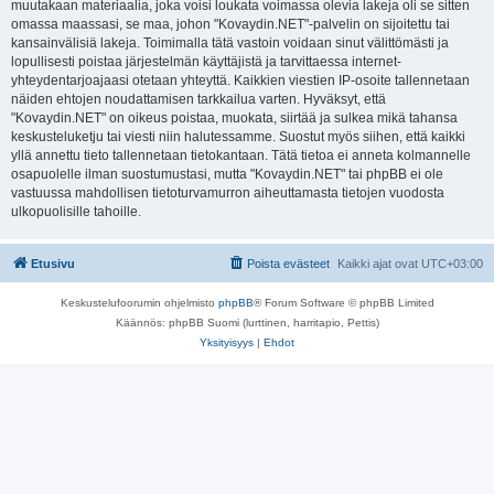
muutakaan materiaalia, joka voisi loukata voimassa olevia lakeja oli se sitten
omassa maassasi, se maa, johon "Kovaydin.NET"-palvelin on sijoitettu tai
kansainvälisiä lakeja. Toimimalla tätä vastoin voidaan sinut välittömästi ja
lopullisesti poistaa järjestelmän käyttäjistä ja tarvittaessa internet-
yhteydentarjoajaasi otetaan yhteyttä. Kaikkien viestien IP-osoite tallennetaan
näiden ehtojen noudattamisen tarkkailua varten. Hyväksyt, että
"Kovaydin.NET" on oikeus poistaa, muokata, siirtää ja sulkea mikä tahansa
keskusteluketju tai viesti niin halutessamme. Suostut myös siihen, että kaikki
yllä annettu tieto tallennetaan tietokantaan. Tätä tietoa ei anneta kolmannelle
osapuolelle ilman suostumustasi, mutta "Kovaydin.NET" tai phpBB ei ole
vastuussa mahdollisen tietoturvamurron aiheuttamasta tietojen vuodosta
ulkopuolisille tahoille.
Etusivu
Poista evästeet
Kaikki ajat ovat
UTC+03:00
Keskustelufoorumin ohjelmisto
phpBB
® Forum Software © phpBB Limited
Käännös: phpBB Suomi (lurttinen, harritapio, Pettis)
Yksityisyys
|
Ehdot