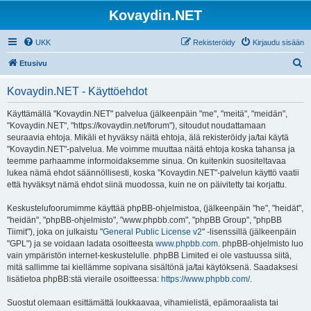
Kovaydin.NET
UKK
Rekisteröidy
Kirjaudu sisään
E
Etusivu
t
Kovaydin.NET - Käyttöehdot
s
i
Käyttämällä "Kovaydin.NET" palvelua (jälkeenpäin "me", "meitä", "meidän",
"Kovaydin.NET", "https://kovaydin.net/forum"), sitoudut noudattamaan
seuraavia ehtoja. Mikäli et hyväksy näitä ehtoja, älä rekisteröidy ja/tai käytä
"Kovaydin.NET"-palvelua. Me voimme muuttaa näitä ehtoja koska tahansa ja
teemme parhaamme informoidaksemme sinua. On kuitenkin suositeltavaa
lukea nämä ehdot säännöllisesti, koska "Kovaydin.NET"-palvelun käyttö vaatii
että hyväksyt nämä ehdot siinä muodossa, kuin ne on päivitetty tai korjattu.
Keskustelufoorumimme käyttää phpBB-ohjelmistoa, (jälkeenpäin "he", "heidät",
"heidän", "phpBB-ohjelmisto", "www.phpbb.com", "phpBB Group", "phpBB
Tiimit"), joka on julkaistu "
General Public License v2
" -lisenssillä (jälkeenpäin
"GPL") ja se voidaan ladata osoitteesta
www.phpbb.com
. phpBB-ohjelmisto luo
vain ympäristön internet-keskustelulle. phpBB Limited ei ole vastuussa siitä,
mitä sallimme tai kiellämme sopivana sisältönä ja/tai käytöksenä. Saadaksesi
lisätietoa phpBB:stä vieraile osoitteessa:
https://www.phpbb.com/
.
Suostut olemaan esittämättä loukkaavaa, vihamielistä, epämoraalista tai