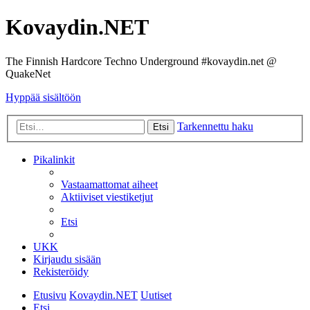
Kovaydin.NET
The Finnish Hardcore Techno Underground #kovaydin.net @
QuakeNet
Hyppää sisältöön
Tarkennettu haku
Etsi
Pikalinkit
Vastaamattomat aiheet
Aktiiviset viestiketjut
Etsi
UKK
Kirjaudu sisään
Rekisteröidy
Etusivu
Kovaydin.NET
Uutiset
Etsi