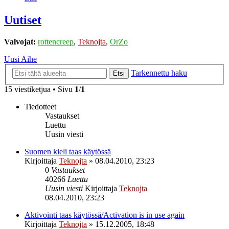
Uutiset
Valvojat:
rottencreep
,
Teknojta
,
OrZo
Uusi Aihe
Tarkennettu haku
Etsi
15 viestiketjua • Sivu
1
/
1
Tiedotteet
Vastaukset
Luettu
Uusin viesti
Suomen kieli taas käytössä
Kirjoittaja
Teknojta
»
08.04.2010, 23:23
0
Vastaukset
40266
Luettu
Uusin viesti
Kirjoittaja
Teknojta
08.04.2010, 23:23
Aktivointi taas käytössä/Activation is in use again
Kirjoittaja
Teknojta
»
15.12.2005, 18:48