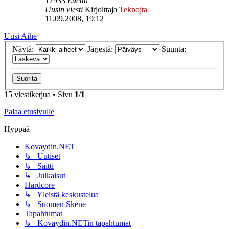
17933
Luettu
Uusin viesti
Kirjoittaja
Teknojta
11.09.2008, 19:12
Uusi Aihe
Näytä:
Järjestä:
Suunta:
15 viestiketjua • Sivu
1
/
1
Palaa etusivulle
Hyppää
Kovaydin.NET
↳ Uutiset
↳ Saitti
↳ Julkaisut
Hardcore
↳ Yleistä keskustelua
↳ Suomen Skene
Tapahtumat
↳ Kovaydin.NETin tapahtumat