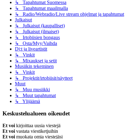
↳ Tapahtumat Suomessa
↳ Tapahtumat maailmalla
↳ Radio/Webradio/Live stream ohjelmat ja tapahtumat
Julkaisut
↳ Julkaisut (kaupalliset)
↳ Julkaisut (ilmaiset)
↳ Irtobiisien bongaus
↳ Osta/Myy/Vaihda
Dj:t ja liveartistit
↳ Vinkit
↳ Mixaukset ja setit
Musiikin tekeminen
↳ Vinkit
↳ Projektit/irtobiisit/näytteet
Muut
↳ Muu musiikki
↳ Muut tapahtumat
↳ Ylijäämä
Keskustelualueen oikeudet
Et voi
kirjoittaa uusia viestejä
Et voi
vastata viestiketjuihin
Et voi
muokata omia viestejäsi