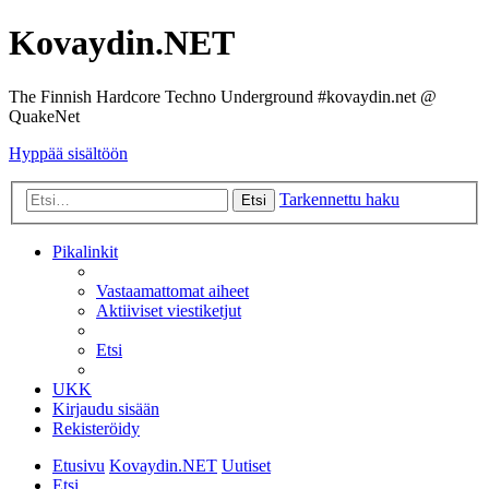
Kovaydin.NET
The Finnish Hardcore Techno Underground #kovaydin.net @
QuakeNet
Hyppää sisältöön
Tarkennettu haku
Etsi
Pikalinkit
Vastaamattomat aiheet
Aktiiviset viestiketjut
Etsi
UKK
Kirjaudu sisään
Rekisteröidy
Etusivu
Kovaydin.NET
Uutiset
Etsi