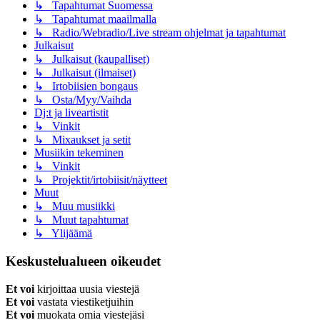
↳ Tapahtumat Suomessa
↳ Tapahtumat maailmalla
↳ Radio/Webradio/Live stream ohjelmat ja tapahtumat
Julkaisut
↳ Julkaisut (kaupalliset)
↳ Julkaisut (ilmaiset)
↳ Irtobiisien bongaus
↳ Osta/Myy/Vaihda
Dj:t ja liveartistit
↳ Vinkit
↳ Mixaukset ja setit
Musiikin tekeminen
↳ Vinkit
↳ Projektit/irtobiisit/näytteet
Muut
↳ Muu musiikki
↳ Muut tapahtumat
↳ Ylijäämä
Keskustelualueen oikeudet
Et voi
kirjoittaa uusia viestejä
Et voi
vastata viestiketjuihin
Et voi
muokata omia viestejäsi