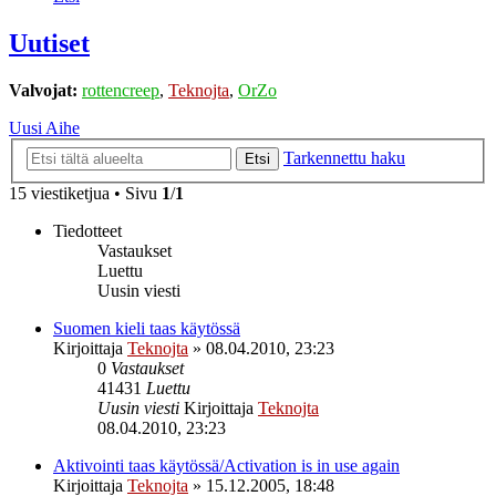
Uutiset
Valvojat:
rottencreep
,
Teknojta
,
OrZo
Uusi Aihe
Tarkennettu haku
Etsi
15 viestiketjua • Sivu
1
/
1
Tiedotteet
Vastaukset
Luettu
Uusin viesti
Suomen kieli taas käytössä
Kirjoittaja
Teknojta
»
08.04.2010, 23:23
0
Vastaukset
41431
Luettu
Uusin viesti
Kirjoittaja
Teknojta
08.04.2010, 23:23
Aktivointi taas käytössä/Activation is in use again
Kirjoittaja
Teknojta
»
15.12.2005, 18:48