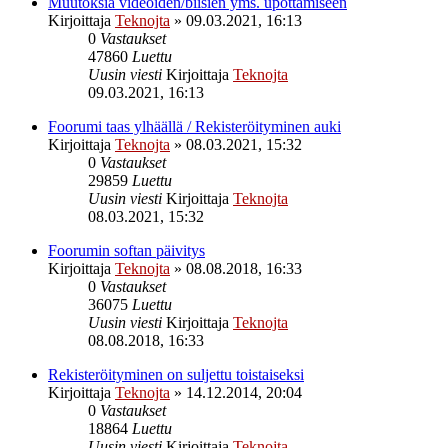
Muutoksia videoiden/biisien yms. upottamiseen
Kirjoittaja
Teknojta
»
09.03.2021, 16:13
0
Vastaukset
47860
Luettu
Uusin viesti
Kirjoittaja
Teknojta
09.03.2021, 16:13
Foorumi taas ylhäällä / Rekisteröityminen auki
Kirjoittaja
Teknojta
»
08.03.2021, 15:32
0
Vastaukset
29859
Luettu
Uusin viesti
Kirjoittaja
Teknojta
08.03.2021, 15:32
Foorumin softan päivitys
Kirjoittaja
Teknojta
»
08.08.2018, 16:33
0
Vastaukset
36075
Luettu
Uusin viesti
Kirjoittaja
Teknojta
08.08.2018, 16:33
Rekisteröityminen on suljettu toistaiseksi
Kirjoittaja
Teknojta
»
14.12.2014, 20:04
0
Vastaukset
18864
Luettu
Uusin viesti
Kirjoittaja
Teknojta