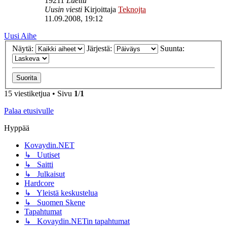
19211
Luettu
Uusin viesti
Kirjoittaja
Teknojta
11.09.2008, 19:12
Uusi Aihe
Näytä:
Järjestä:
Suunta:
15 viestiketjua • Sivu
1
/
1
Palaa etusivulle
Hyppää
Kovaydin.NET
↳ Uutiset
↳ Saitti
↳ Julkaisut
Hardcore
↳ Yleistä keskustelua
↳ Suomen Skene
Tapahtumat
↳ Kovaydin.NETin tapahtumat