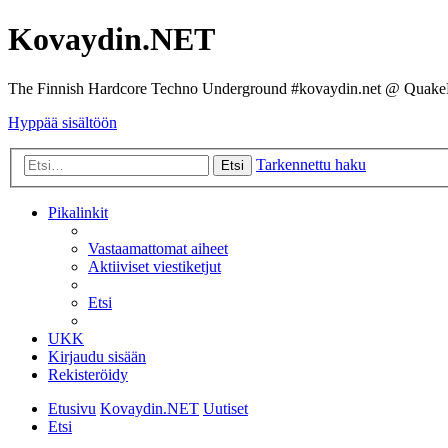
Kovaydin.NET
The Finnish Hardcore Techno Underground #kovaydin.net @ Quake
Hyppää sisältöön
Tarkennettu haku
Etsi
Pikalinkit
Vastaamattomat aiheet
Aktiiviset viestiketjut
Etsi
UKK
Kirjaudu sisään
Rekisteröidy
Etusivu
Kovaydin.NET
Uutiset
Etsi