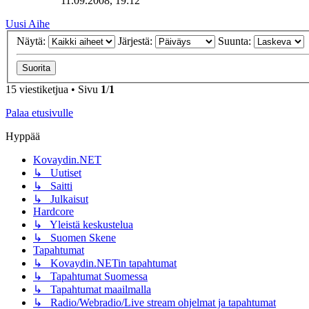
11.09.2008, 19:12
Uusi Aihe
Näytä:
Järjestä:
Suunta:
15 viestiketjua • Sivu
1
/
1
Palaa etusivulle
Hyppää
Kovaydin.NET
↳ Uutiset
↳ Saitti
↳ Julkaisut
Hardcore
↳ Yleistä keskustelua
↳ Suomen Skene
Tapahtumat
↳ Kovaydin.NETin tapahtumat
↳ Tapahtumat Suomessa
↳ Tapahtumat maailmalla
↳ Radio/Webradio/Live stream ohjelmat ja tapahtumat