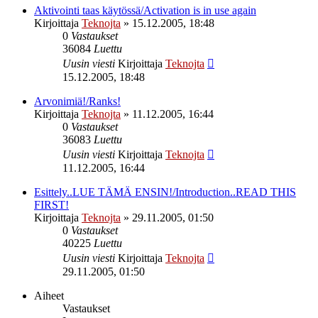
Aktivointi taas käytössä/Activation is in use again
Kirjoittaja
Teknojta
»
15.12.2005, 18:48
0
Vastaukset
36084
Luettu
Uusin viesti
Kirjoittaja
Teknojta
15.12.2005, 18:48
Arvonimiä!/Ranks!
Kirjoittaja
Teknojta
»
11.12.2005, 16:44
0
Vastaukset
36083
Luettu
Uusin viesti
Kirjoittaja
Teknojta
11.12.2005, 16:44
Esittely..LUE TÄMÄ ENSIN!/Introduction..READ THIS
FIRST!
Kirjoittaja
Teknojta
»
29.11.2005, 01:50
0
Vastaukset
40225
Luettu
Uusin viesti
Kirjoittaja
Teknojta
29.11.2005, 01:50
Aiheet
Vastaukset