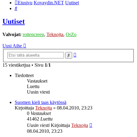
Etusivu
Kovaydin.NET
Uutiset
Etsi
Uutiset
Valvojat:
rottencreep
,
Teknojta
,
OrZo
Uusi Aihe
Tarkennettu
Etsi
haku
15 viestiketjua • Sivu
1
/
1
Tiedotteet
Vastaukset
Luettu
Uusin viesti
Suomen kieli taas käytössä
Kirjoittaja
Teknojta
»
08.04.2010, 23:23
0
Vastaukset
41462
Luettu
Uusin viesti
Kirjoittaja
Teknojta
08.04.2010, 23:23