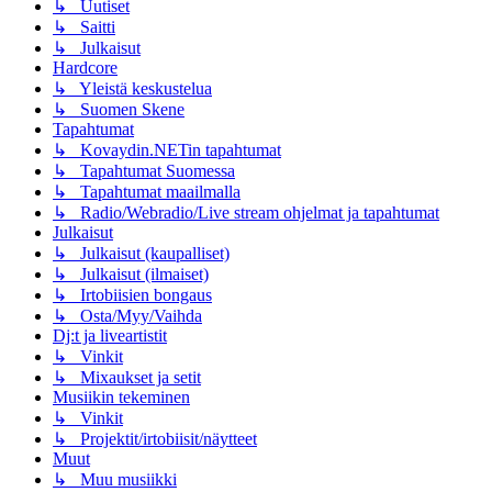
↳ Uutiset
↳ Saitti
↳ Julkaisut
Hardcore
↳ Yleistä keskustelua
↳ Suomen Skene
Tapahtumat
↳ Kovaydin.NETin tapahtumat
↳ Tapahtumat Suomessa
↳ Tapahtumat maailmalla
↳ Radio/Webradio/Live stream ohjelmat ja tapahtumat
Julkaisut
↳ Julkaisut (kaupalliset)
↳ Julkaisut (ilmaiset)
↳ Irtobiisien bongaus
↳ Osta/Myy/Vaihda
Dj:t ja liveartistit
↳ Vinkit
↳ Mixaukset ja setit
Musiikin tekeminen
↳ Vinkit
↳ Projektit/irtobiisit/näytteet
Muut
↳ Muu musiikki