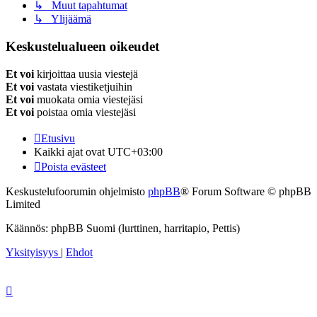
↳ Muut tapahtumat
↳ Ylijäämä
Keskustelualueen oikeudet
Et voi
kirjoittaa uusia viestejä
Et voi
vastata viestiketjuihin
Et voi
muokata omia viestejäsi
Et voi
poistaa omia viestejäsi
Etusivu
Kaikki ajat ovat
UTC+03:00
Poista evästeet
Keskustelufoorumin ohjelmisto
phpBB
® Forum Software © phpBB
Limited
Käännös: phpBB Suomi (lurttinen, harritapio, Pettis)
Yksityisyys
|
Ehdot