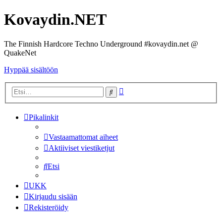
Kovaydin.NET
The Finnish Hardcore Techno Underground #kovaydin.net @
QuakeNet
Hyppää sisältöön
Tarkennettu
Etsi
haku
Pikalinkit
Vastaamattomat aiheet
Aktiiviset viestiketjut
Etsi
UKK
Kirjaudu sisään
Rekisteröidy