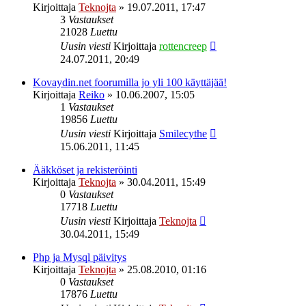
Kirjoittaja
Teknojta
»
19.07.2011, 17:47
3
Vastaukset
21028
Luettu
Uusin viesti
Kirjoittaja
rottencreep
24.07.2011, 20:49
Kovaydin.net foorumilla jo yli 100 käyttäjää!
Kirjoittaja
Reiko
»
10.06.2007, 15:05
1
Vastaukset
19856
Luettu
Uusin viesti
Kirjoittaja
Smilecythe
15.06.2011, 11:45
Ääkköset ja rekisteröinti
Kirjoittaja
Teknojta
»
30.04.2011, 15:49
0
Vastaukset
17718
Luettu
Uusin viesti
Kirjoittaja
Teknojta
30.04.2011, 15:49
Php ja Mysql päivitys
Kirjoittaja
Teknojta
»
25.08.2010, 01:16
0
Vastaukset
17876
Luettu