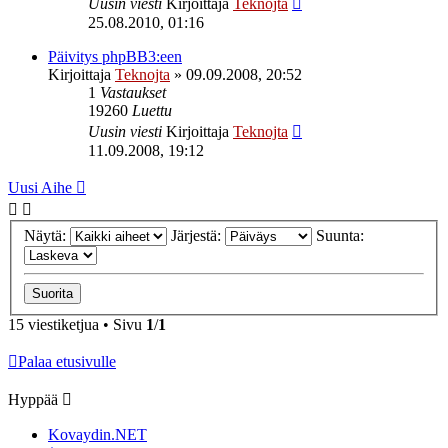
Uusin viesti
Kirjoittaja
Teknojta
25.08.2010, 01:16
Päivitys phpBB3:een
Kirjoittaja
Teknojta
»
09.09.2008, 20:52
1
Vastaukset
19260
Luettu
Uusin viesti
Kirjoittaja
Teknojta
11.09.2008, 19:12
Uusi Aihe
Näytä:
Järjestä:
Suunta:
15 viestiketjua • Sivu
1
/
1
Palaa etusivulle
Hyppää
Kovaydin.NET