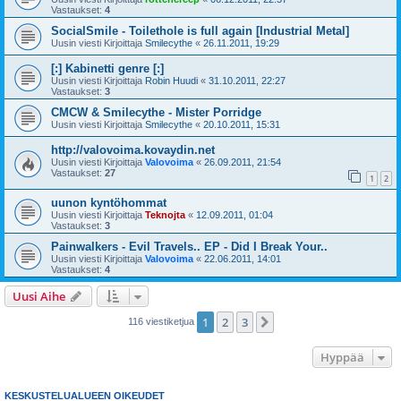
Vastaukset:
4
SocialSmile - Toilethole is full again [Industrial Metal]
Uusin viesti Kirjoittaja
Smilecythe
«
26.11.2011, 19:29
[:] Kabinetti genre [:]
Uusin viesti Kirjoittaja
Robin Huudi
«
31.10.2011, 22:27
Vastaukset:
3
CMCW & Smilecythe - Mister Porridge
Uusin viesti Kirjoittaja
Smilecythe
«
20.10.2011, 15:31
http://valovoima.kovaydin.net
Uusin viesti Kirjoittaja
Valovoima
«
26.09.2011, 21:54
Vastaukset:
27
1
2
uunon kyntöhommat
Uusin viesti Kirjoittaja
Teknojta
«
12.09.2011, 01:04
Vastaukset:
3
Painwalkers - Evil Travels.. EP - Did I Break Your..
Uusin viesti Kirjoittaja
Valovoima
«
22.06.2011, 14:01
Vastaukset:
4
Uusi Aihe
1
2
3
Seuraava
116 viestiketjua
Hyppää
KESKUSTELUALUEEN OIKEUDET