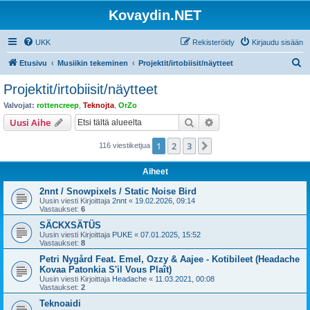
Kovaydin.NET
UKK
Rekisteröidy
Kirjaudu sisään
E
Etusivu
Musiikin tekeminen
Projektit/irtobiisit/näytteet
t
Projektit/irtobiisit/näytteet
s
Valvojat:
rottencreep
,
Teknojta
,
OrZo
i
Etsi
Tarkennettu haku
Uusi Aihe
1
2
3
Seuraava
116 viestiketjua
Aiheet
2nnt / Snowpixels / Static Noise Bird
Uusin viesti Kirjoittaja
2nnt
«
19.02.2026, 09:14
Vastaukset:
6
SÄCKXSÄTÜS
Uusin viesti Kirjoittaja
PUKE
«
07.01.2025, 15:52
Vastaukset:
8
Petri Nygård Feat. Emel, Ozzy & Aajee - Kotibileet (Headache
Kovaa Patonkia S'il Vous Plaît)
Uusin viesti Kirjoittaja
Headache
«
11.03.2021, 00:08
Vastaukset:
2
Teknoaidi