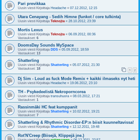
Pari previkkaa
Uusin viesti Kirjoittaja
Headache
«
07.12.2012, 12:15
Utara Cenayang - Sedih Himne (funkot / core tulkinta)
Uusin viesti Kirjoittaja
Teknojta
«
28.10.2012, 23:39
Mortis Lexus
Uusin viesti Kirjoittaja
Teknojta
«
06.09.2012, 00:36
Vastaukset:
6
DoomsDay Sounds MySpace
Uusin viesti Kirjoittaja
DDS
«
05.09.2012, 18:59
Vastaukset:
13
Shatterling
Uusin viesti Kirjoittaja
Shatterling
«
05.07.2012, 21:30
Vastaukset:
18
1
2
Dj Sim - Loud as fuck Mode Remix + kaikki ilmaseks nyt heti
Uusin viesti Kirjoittaja
Headache
«
19.06.2012, 23:10
TH - Psykedeelistä Nekroporncorea
Uusin viesti Kirjoittaja
transuhuora
«
08.03.2012, 17:21
Vastaukset:
1
Rassinmäki HC feat kumppanit
Uusin viesti Kirjoittaja
Shatterling
«
10.02.2012, 19:21
Vastaukset:
7
Shatterling & Rhythmic Disorder-EP:n biisit kuunneltavissa!
Uusin viesti Kirjoittaja
Shatterling
«
12.12.2011, 19:48
Rot'N'Creep (Biisejä, Klippejä jne.)
Uusin viesti Kirjoittaja
rottencreep
«
06.12.2011, 22:57