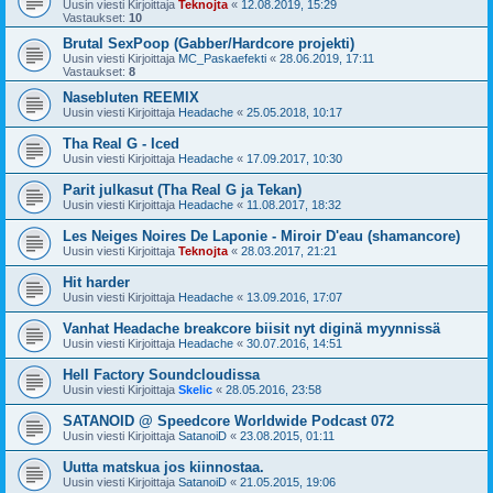
Uusin viesti Kirjoittaja
Teknojta
«
12.08.2019, 15:29
Vastaukset:
10
Brutal SexPoop (Gabber/Hardcore projekti)
Uusin viesti Kirjoittaja
MC_Paskaefekti
«
28.06.2019, 17:11
Vastaukset:
8
Nasebluten REEMIX
Uusin viesti Kirjoittaja
Headache
«
25.05.2018, 10:17
Tha Real G - Iced
Uusin viesti Kirjoittaja
Headache
«
17.09.2017, 10:30
Parit julkasut (Tha Real G ja Tekan)
Uusin viesti Kirjoittaja
Headache
«
11.08.2017, 18:32
Les Neiges Noires De Laponie - Miroir D'eau (shamancore)
Uusin viesti Kirjoittaja
Teknojta
«
28.03.2017, 21:21
Hit harder
Uusin viesti Kirjoittaja
Headache
«
13.09.2016, 17:07
Vanhat Headache breakcore biisit nyt diginä myynnissä
Uusin viesti Kirjoittaja
Headache
«
30.07.2016, 14:51
Hell Factory Soundcloudissa
Uusin viesti Kirjoittaja
Skelic
«
28.05.2016, 23:58
SATANOID @ Speedcore Worldwide Podcast 072
Uusin viesti Kirjoittaja
SatanoiD
«
23.08.2015, 01:11
Uutta matskua jos kiinnostaa.
Uusin viesti Kirjoittaja
SatanoiD
«
21.05.2015, 19:06