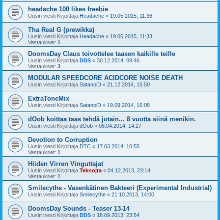
headache 100 likes freebie
Uusin viesti Kirjoittaja
Headache
«
19.05.2015, 11:36
Tha Real G (prewikka)
Uusin viesti Kirjoittaja
Headache
«
19.05.2015, 11:33
Vastaukset:
1
DoomsDay Claus toivottelee taasen kaikille teille
Uusin viesti Kirjoittaja
DDS
«
30.12.2014, 09:46
Vastaukset:
3
MODULAR SPEEDCORE ACIDCORE NOISE DEATH
Uusin viesti Kirjoittaja
SatanoiD
«
21.12.2014, 15:50
ExtraToneMix
Uusin viesti Kirjoittaja
SatanoiD
«
19.09.2014, 16:08
dOob koittaa taas tehdä jotain... 8 vuotta siinä menikin.
Uusin viesti Kirjoittaja
dOob
«
08.04.2014, 14:27
Devotion to Corruption
Uusin viesti Kirjoittaja
DTC
«
17.03.2014, 10:55
Vastaukset:
1
Hiiden Virren Vinguttajat
Uusin viesti Kirjoittaja
Teknojta
«
04.12.2013, 23:14
Vastaukset:
1
Smilecythe - Vasenkätinen Bakteeri (Experimental Industrial)
Uusin viesti Kirjoittaja
Smilecythe
«
21.10.2013, 14:00
DoomsDay Sounds - Teaser 13-14
Uusin viesti Kirjoittaja
DDS
«
18.09.2013, 23:54