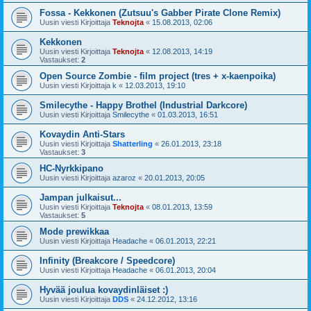
Fossa - Kekkonen (Zutsuu's Gabber Pirate Clone Remix)
Uusin viesti Kirjoittaja
Teknojta
«
15.08.2013, 02:06
Kekkonen
Uusin viesti Kirjoittaja
Teknojta
«
12.08.2013, 14:19
Vastaukset:
2
Open Source Zombie - film project (tres + x-kaenpoika)
Uusin viesti Kirjoittaja
k
«
12.03.2013, 19:10
Smilecythe - Happy Brothel (Industrial Darkcore)
Uusin viesti Kirjoittaja
Smilecythe
«
01.03.2013, 16:51
Kovaydin Anti-Stars
Uusin viesti Kirjoittaja
Shatterling
«
26.01.2013, 23:18
Vastaukset:
3
HC-Nyrkkipano
Uusin viesti Kirjoittaja
azaroz
«
20.01.2013, 20:05
Jampan julkaisut...
Uusin viesti Kirjoittaja
Teknojta
«
08.01.2013, 13:59
Vastaukset:
5
Mode prewikkaa
Uusin viesti Kirjoittaja
Headache
«
06.01.2013, 22:21
Infinity (Breakcore / Speedcore)
Uusin viesti Kirjoittaja
Headache
«
06.01.2013, 20:04
Hyvää joulua kovaydinläiset :)
Uusin viesti Kirjoittaja
DDS
«
24.12.2012, 13:16