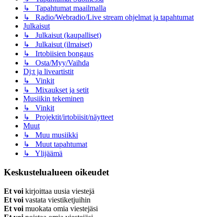
↳ Tapahtumat maailmalla
↳ Radio/Webradio/Live stream ohjelmat ja tapahtumat
Julkaisut
↳ Julkaisut (kaupalliset)
↳ Julkaisut (ilmaiset)
↳ Irtobiisien bongaus
↳ Osta/Myy/Vaihda
Dj:t ja liveartistit
↳ Vinkit
↳ Mixaukset ja setit
Musiikin tekeminen
↳ Vinkit
↳ Projektit/irtobiisit/näytteet
Muut
↳ Muu musiikki
↳ Muut tapahtumat
↳ Ylijäämä
Keskustelualueen oikeudet
Et voi
kirjoittaa uusia viestejä
Et voi
vastata viestiketjuihin
Et voi
muokata omia viestejäsi