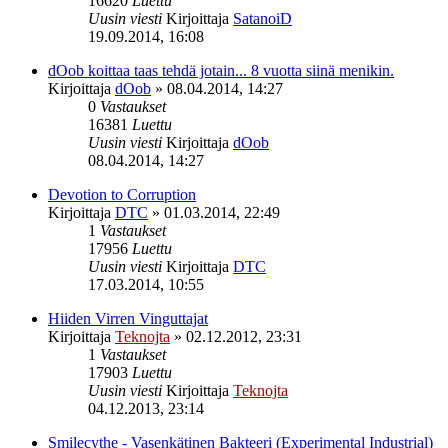
16620
Luettu
Uusin viesti
Kirjoittaja
SatanoiD
19.09.2014, 16:08
dOob koittaa taas tehdä jotain... 8 vuotta siinä menikin.
Kirjoittaja
dOob
»
08.04.2014, 14:27
0
Vastaukset
16381
Luettu
Uusin viesti
Kirjoittaja
dOob
08.04.2014, 14:27
Devotion to Corruption
Kirjoittaja
DTC
»
01.03.2014, 22:49
1
Vastaukset
17956
Luettu
Uusin viesti
Kirjoittaja
DTC
17.03.2014, 10:55
Hiiden Virren Vinguttajat
Kirjoittaja
Teknojta
»
02.12.2012, 23:31
1
Vastaukset
17903
Luettu
Uusin viesti
Kirjoittaja
Teknojta
04.12.2013, 23:14
Smilecythe - Vasenkätinen Bakteeri (Experimental Industrial)