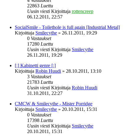
4
Vastaukset
22863
Luettu
Uusin viesti
Kirjoittaja
rottencreep
06.12.2011, 22:57
SocialSmile - Toilethole is full again [Industrial Metal]
Kirjoittaja
Smilecythe
»
26.11.2011, 19:29
0
Vastaukset
17280
Luettu
Uusin viesti
Kirjoittaja
Smilecythe
26.11.2011, 19:29
[:] Kabinetti genre [:]
Kirjoittaja
Robin Huudi
»
28.10.2011, 13:10
3
Vastaukset
21783
Luettu
Uusin viesti
Kirjoittaja
Robin Huudi
31.10.2011, 22:27
CMCW & Smilecythe - Mister Porridge
Kirjoittaja
Smilecythe
»
20.10.2011, 15:31
0
Vastaukset
17398
Luettu
Uusin viesti
Kirjoittaja
Smilecythe
20.10.2011, 15:31