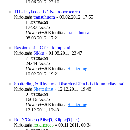
19.06.2012, 23:10
TH - Psykedeelistä Nekroporncorea
Kirjoittaja
transuhuora
»
09.02.2012, 17:55
1
Vastaukset
17437
Luettu
Uusin viesti
Kirjoittaja
transuhuora
08.03.2012, 17:21
Rassinmäki HC feat kumppanit
Kirjoittaja
Sikku
»
01.08.2011, 23:47
7
Vastaukset
24344
Luettu
Uusin viesti
Kirjoittaja
Shatterling
10.02.2012, 19:21
Shatterling & Rhythmic Disorder-EP:n biisit kuunneltavissa!
Kirjoittaja
Shatterling
»
12.12.2011, 19:48
0
Vastaukset
16616
Luettu
Uusin viesti
Kirjoittaja
Shatterling
12.12.2011, 19:48
Rot'N'Creep (Biisejä, Klippejä jne.)
Kirjoittaja
rottencreep
»
09.11.2011, 00:34