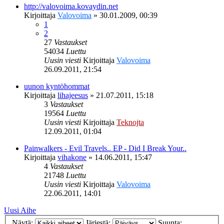
http://valovoima.kovaydin.net
Kirjoittaja
Valovoima
»
30.01.2009, 00:39
1
2
27
Vastaukset
54034
Luettu
Uusin viesti
Kirjoittaja
Valovoima
26.09.2011, 21:54
uunon kyntöhommat
Kirjoittaja
lihajeesus
»
21.07.2011, 15:18
3
Vastaukset
19564
Luettu
Uusin viesti
Kirjoittaja
Teknojta
12.09.2011, 01:04
Painwalkers - Evil Travels.. EP - Did I Break Your..
Kirjoittaja
vihakone
»
14.06.2011, 15:47
4
Vastaukset
21748
Luettu
Uusin viesti
Kirjoittaja
Valovoima
22.06.2011, 14:01
Uusi Aihe
Näytä:
Järjestä:
Suunta: