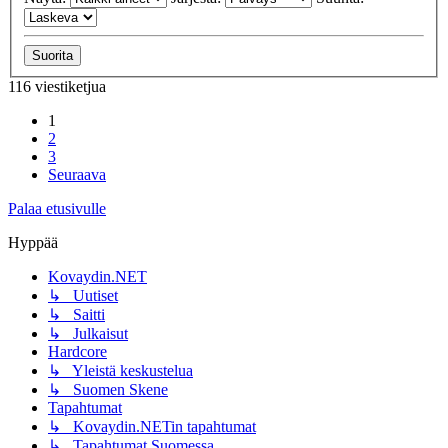
116 viestiketjua
1
2
3
Seuraava
Palaa etusivulle
Hyppää
Kovaydin.NET
↳ Uutiset
↳ Saitti
↳ Julkaisut
Hardcore
↳ Yleistä keskustelua
↳ Suomen Skene
Tapahtumat
↳ Kovaydin.NETin tapahtumat
↳ Tapahtumat Suomessa