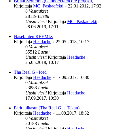
Brutal SexPoop (Gabber/Hardcore projekti)
Kirjoittaja
MC_Paskaefekti
»
22.01.2012, 17:02
8
Vastaukset
28119
Luettu
Uusin viesti
Kirjoittaja
MC_Paskaefekti
28.06.2019, 17:11
Nasebluten REEMIX
Kirjoittaja
Headache
»
25.05.2018, 10:17
0
Vastaukset
35512
Luettu
Uusin viesti
Kirjoittaja
Headache
25.05.2018, 10:17
Tha Real G - Iced
Kirjoittaja
Headache
»
17.09.2017, 10:30
0
Vastaukset
23888
Luettu
Uusin viesti
Kirjoittaja
Headache
17.09.2017, 10:30
Parit julkasut (Tha Real G ja Tekan)
Kirjoittaja
Headache
»
11.08.2017, 18:32
0
Vastaukset
20188
Luettu
Uusin viesti
Kirjoittaja
Headache