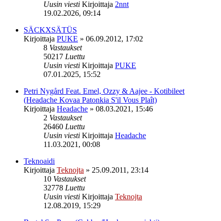
Uusin viesti
Kirjoittaja
2nnt
19.02.2026, 09:14
SÄCKXSÄTÜS
Kirjoittaja
PUKE
»
06.09.2012, 17:02
8
Vastaukset
50217
Luettu
Uusin viesti
Kirjoittaja
PUKE
07.01.2025, 15:52
Petri Nygård Feat. Emel, Ozzy & Aajee - Kotibileet
(Headache Kovaa Patonkia S'il Vous Plaît)
Kirjoittaja
Headache
»
08.03.2021, 15:46
2
Vastaukset
26460
Luettu
Uusin viesti
Kirjoittaja
Headache
11.03.2021, 00:08
Teknoaidi
Kirjoittaja
Teknojta
»
25.09.2011, 23:14
10
Vastaukset
32778
Luettu
Uusin viesti
Kirjoittaja
Teknojta
12.08.2019, 15:29