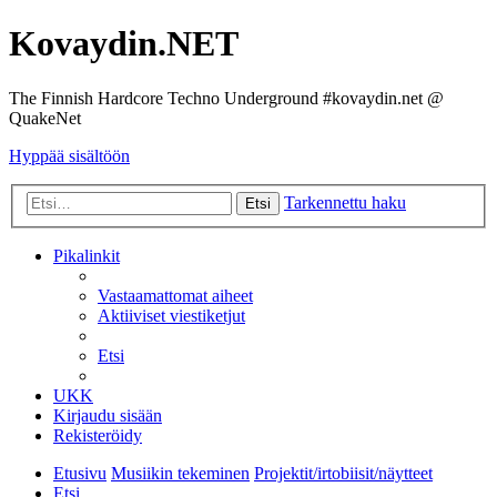
Kovaydin.NET
The Finnish Hardcore Techno Underground #kovaydin.net @
QuakeNet
Hyppää sisältöön
Tarkennettu haku
Etsi
Pikalinkit
Vastaamattomat aiheet
Aktiiviset viestiketjut
Etsi
UKK
Kirjaudu sisään
Rekisteröidy
Etusivu
Musiikin tekeminen
Projektit/irtobiisit/näytteet
Etsi