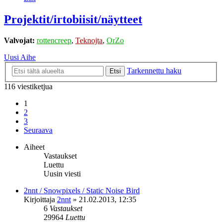
Projektit/irtobiisit/näytteet
Valvojat:
rottencreep
,
Teknojta
,
OrZo
Uusi Aihe
Tarkennettu haku
Etsi
116 viestiketjua
1
2
3
Seuraava
Aiheet
Vastaukset
Luettu
Uusin viesti
2nnt / Snowpixels / Static Noise Bird
Kirjoittaja
2nnt
»
21.02.2013, 12:35
6
Vastaukset
29964
Luettu