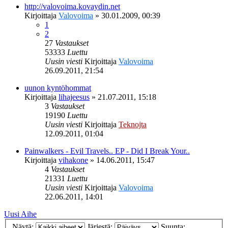
http://valovoima.kovaydin.net
Kirjoittaja
Valovoima
»
30.01.2009, 00:39
1
2
27
Vastaukset
53333
Luettu
Uusin viesti
Kirjoittaja
Valovoima
26.09.2011, 21:54
uunon kyntöhommat
Kirjoittaja
lihajeesus
»
21.07.2011, 15:18
3
Vastaukset
19190
Luettu
Uusin viesti
Kirjoittaja
Teknojta
12.09.2011, 01:04
Painwalkers - Evil Travels.. EP - Did I Break Your..
Kirjoittaja
vihakone
»
14.06.2011, 15:47
4
Vastaukset
21331
Luettu
Uusin viesti
Kirjoittaja
Valovoima
22.06.2011, 14:01
Uusi Aihe
Näytä:
Järjestä:
Suunta: