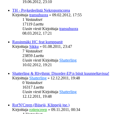
19.06.2012, 23:10
TH - Psykedeelistä Nekroporncorea
Kirjoittaja
transuhuora
»
09.02.2012, 17:55
1
Vastaukset
17119
Luettu
Uusin viesti
Kirjoittaja
transuhuora
08.03.2012, 17:21
Rassinmäki HC feat kumppanit
Kirjoittaja
Sikku
»
01.08.2011, 23:47
7
Vastaukset
23859
Luettu
Uusin viesti
Kirjoittaja
Shatterling
10.02.2012, 19:21
Shatterling & Rhythmic Disorder-EP:n biisit kuunneltavissa!
Kirjoittaja
Shatterling
»
12.12.2011, 19:48
0
Vastaukset
16317
Luettu
Uusin viesti
Kirjoittaja
Shatterling
12.12.2011, 19:48
Rot'N'Creep (Biisejä, Klippejä jne.)
Kirjoittaja
rottencreep
»
09.11.2011, 00:34