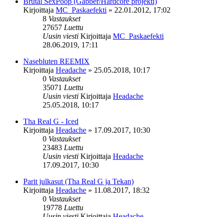
Brutal SexPoop (Gabber/Hardcore projekti)
Kirjoittaja
MC_Paskaefekti
»
22.01.2012, 17:02
8
Vastaukset
27657
Luettu
Uusin viesti
Kirjoittaja
MC_Paskaefekti
28.06.2019, 17:11
Nasebluten REEMIX
Kirjoittaja
Headache
»
25.05.2018, 10:17
0
Vastaukset
35071
Luettu
Uusin viesti
Kirjoittaja
Headache
25.05.2018, 10:17
Tha Real G - Iced
Kirjoittaja
Headache
»
17.09.2017, 10:30
0
Vastaukset
23483
Luettu
Uusin viesti
Kirjoittaja
Headache
17.09.2017, 10:30
Parit julkasut (Tha Real G ja Tekan)
Kirjoittaja
Headache
»
11.08.2017, 18:32
0
Vastaukset
19778
Luettu
Uusin viesti
Kirjoittaja
Headache