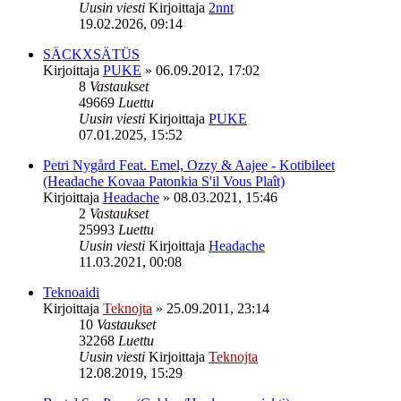
Uusin viesti
Kirjoittaja
2nnt
19.02.2026, 09:14
SÄCKXSÄTÜS
Kirjoittaja
PUKE
»
06.09.2012, 17:02
8
Vastaukset
49669
Luettu
Uusin viesti
Kirjoittaja
PUKE
07.01.2025, 15:52
Petri Nygård Feat. Emel, Ozzy & Aajee - Kotibileet
(Headache Kovaa Patonkia S'il Vous Plaît)
Kirjoittaja
Headache
»
08.03.2021, 15:46
2
Vastaukset
25993
Luettu
Uusin viesti
Kirjoittaja
Headache
11.03.2021, 00:08
Teknoaidi
Kirjoittaja
Teknojta
»
25.09.2011, 23:14
10
Vastaukset
32268
Luettu
Uusin viesti
Kirjoittaja
Teknojta
12.08.2019, 15:29