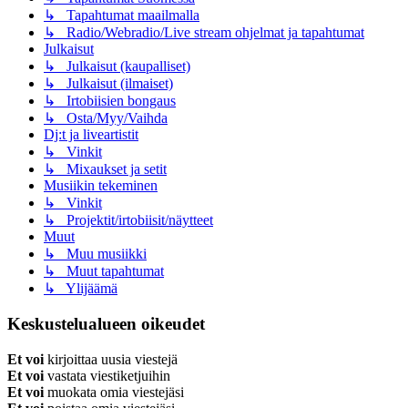
↳ Tapahtumat maailmalla
↳ Radio/Webradio/Live stream ohjelmat ja tapahtumat
Julkaisut
↳ Julkaisut (kaupalliset)
↳ Julkaisut (ilmaiset)
↳ Irtobiisien bongaus
↳ Osta/Myy/Vaihda
Dj:t ja liveartistit
↳ Vinkit
↳ Mixaukset ja setit
Musiikin tekeminen
↳ Vinkit
↳ Projektit/irtobiisit/näytteet
Muut
↳ Muu musiikki
↳ Muut tapahtumat
↳ Ylijäämä
Keskustelualueen oikeudet
Et voi
kirjoittaa uusia viestejä
Et voi
vastata viestiketjuihin
Et voi
muokata omia viestejäsi