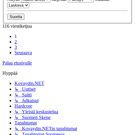
116 viestiketjua
1
2
3
Seuraava
Palaa etusivulle
Hyppää
Kovaydin.NET
↳ Uutiset
↳ Saitti
↳ Julkaisut
Hardcore
↳ Yleistä keskustelua
↳ Suomen Skene
Tapahtumat
↳ Kovaydin.NETin tapahtumat
↳ Tapahtumat Suomessa