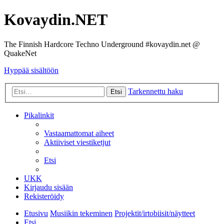
Kovaydin.NET
The Finnish Hardcore Techno Underground #kovaydin.net @
QuakeNet
Hyppää sisältöön
Tarkennettu haku
Etsi
Pikalinkit
Vastaamattomat aiheet
Aktiiviset viestiketjut
Etsi
UKK
Kirjaudu sisään
Rekisteröidy
Etusivu
Musiikin tekeminen
Projektit/irtobiisit/näytteet
Etsi