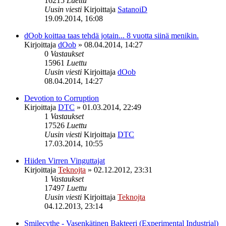
16215
Luettu
Uusin viesti
Kirjoittaja
SatanoiD
19.09.2014, 16:08
dOob koittaa taas tehdä jotain... 8 vuotta siinä menikin.
Kirjoittaja
dOob
»
08.04.2014, 14:27
0
Vastaukset
15961
Luettu
Uusin viesti
Kirjoittaja
dOob
08.04.2014, 14:27
Devotion to Corruption
Kirjoittaja
DTC
»
01.03.2014, 22:49
1
Vastaukset
17526
Luettu
Uusin viesti
Kirjoittaja
DTC
17.03.2014, 10:55
Hiiden Virren Vinguttajat
Kirjoittaja
Teknojta
»
02.12.2012, 23:31
1
Vastaukset
17497
Luettu
Uusin viesti
Kirjoittaja
Teknojta
04.12.2013, 23:14
Smilecythe - Vasenkätinen Bakteeri (Experimental Industrial)