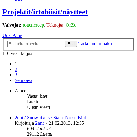
Projektit/irtobiisit/näytteet
Valvojat:
rottencreep
,
Teknojta
,
OrZo
Uusi Aihe
Tarkennettu haku
Etsi
116 viestiketjua
1
2
3
Seuraava
Aiheet
Vastaukset
Luettu
Uusin viesti
2nnt / Snowpixels / Static Noise Bird
Kirjoittaja
2nnt
»
21.02.2013, 12:35
6
Vastaukset
29112
Luettu