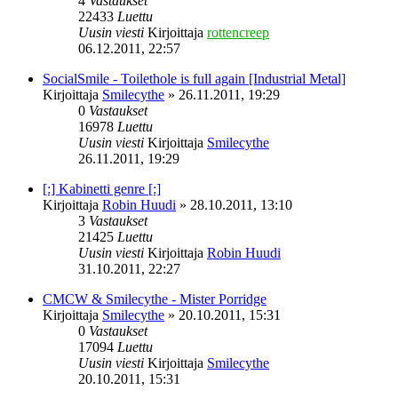
4
Vastaukset
22433
Luettu
Uusin viesti
Kirjoittaja
rottencreep
06.12.2011, 22:57
SocialSmile - Toilethole is full again [Industrial Metal]
Kirjoittaja
Smilecythe
»
26.11.2011, 19:29
0
Vastaukset
16978
Luettu
Uusin viesti
Kirjoittaja
Smilecythe
26.11.2011, 19:29
[:] Kabinetti genre [:]
Kirjoittaja
Robin Huudi
»
28.10.2011, 13:10
3
Vastaukset
21425
Luettu
Uusin viesti
Kirjoittaja
Robin Huudi
31.10.2011, 22:27
CMCW & Smilecythe - Mister Porridge
Kirjoittaja
Smilecythe
»
20.10.2011, 15:31
0
Vastaukset
17094
Luettu
Uusin viesti
Kirjoittaja
Smilecythe
20.10.2011, 15:31