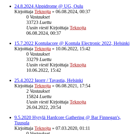
24.8.2024 Alppidrome @ UG, Oulu
Kirjoittaja
Teknojta
»
06.08.2024, 00:37
0
Vastaukset
33723
Luettu
Uusin viesti
Kirjoittaja
Teknojta
06.08.2024, 00:37
15.7.2022 Kontulacore @ Kontula Electronic 2022, Helsinki
Kirjoittaja
Teknojta
»
10.06.2022, 15:42
0
Vastaukset
33279
Luettu
Uusin viesti
Kirjoittaja
Teknojta
10.06.2022, 15:42
25.4.2022 Igorrr / Tavastia, Helsinki
Kirjoittaja
Teknojta
»
06.08.2021, 17:54
2
Vastaukset
15824
Luettu
Uusin viesti
Kirjoittaja
Teknojta
26.04.2022, 20:54
9.5.2020 Hyrylä Hardcore Gathering @ Bar Finnegan's,
Tuusula
Kirjoittaja
Teknojta
»
07.03.2020, 01:11
0
Vastaukset