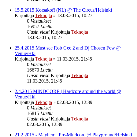
15.5.2015 Korsakoff (NL) @ The Circus/Helsinki
Kirjoittaja
Teknojta
»
18.03.2015, 10:27
0
Vastaukset
16957
Luettu
Uusin viesti
Kirjoittaja
Teknojta
18.03.2015, 10:27
25.4.2015 Must see Rob Gee 2 and Dj Chosen Few @
Venue/Hki
Kirjoittaja
Teknojta
»
11.03.2015, 21:45
0
Vastaukset
16670
Luettu
Uusin viesti
Kirjoittaja
Teknojta
11.03.2015, 21:45
2.4.2015 MINDCORE | Hardcore around the world @
Venue/Hki
Kirjoittaja
Teknojta
»
02.03.2015, 12:39
0
Vastaukset
16815
Luettu
Uusin viesti
Kirjoittaja
Teknojta
02.03.2015, 12:39
21.2.2015 - Mayhem | Pre-Mindcore @ Playground/Helsinki