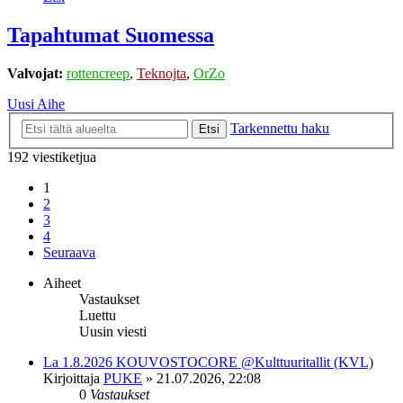
Tapahtumat Suomessa
Valvojat:
rottencreep
,
Teknojta
,
OrZo
Uusi Aihe
Tarkennettu haku
Etsi
192 viestiketjua
1
2
3
4
Seuraava
Aiheet
Vastaukset
Luettu
Uusin viesti
La 1.8.2026 KOUVOSTOCORE @Kulttuuritallit (KVL)
Kirjoittaja
PUKE
»
21.07.2026, 22:08
0
Vastaukset