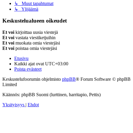
↳ Muut tapahtumat
↳ Ylijäämä
Keskustelualueen oikeudet
Et voi
kirjoittaa uusia viestejä
Et voi
vastata viestiketjuihin
Et voi
muokata omia viestejäsi
Et voi
poistaa omia viestejäsi
Etusivu
Kaikki ajat ovat
UTC+03:00
Poista evästeet
Keskustelufoorumin ohjelmisto
phpBB
® Forum Software © phpBB
Limited
Käännös: phpBB Suomi (lurttinen, harritapio, Pettis)
Yksityisyys
|
Ehdot