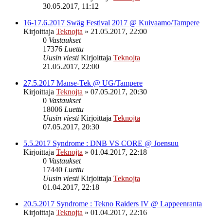
30.05.2017, 11:12
16-17.6.2017 Swäg Festival 2017 @ Kuivaamo/Tampere
Kirjoittaja
Teknojta
»
21.05.2017, 22:00
0
Vastaukset
17376
Luettu
Uusin viesti
Kirjoittaja
Teknojta
21.05.2017, 22:00
27.5.2017 Manse-Tek @ UG/Tampere
Kirjoittaja
Teknojta
»
07.05.2017, 20:30
0
Vastaukset
18006
Luettu
Uusin viesti
Kirjoittaja
Teknojta
07.05.2017, 20:30
5.5.2017 Syndrome : DNB VS CORE @ Joensuu
Kirjoittaja
Teknojta
»
01.04.2017, 22:18
0
Vastaukset
17440
Luettu
Uusin viesti
Kirjoittaja
Teknojta
01.04.2017, 22:18
20.5.2017 Syndrome : Tekno Raiders IV @ Lappeenranta
Kirjoittaja
Teknojta
»
01.04.2017, 22:16