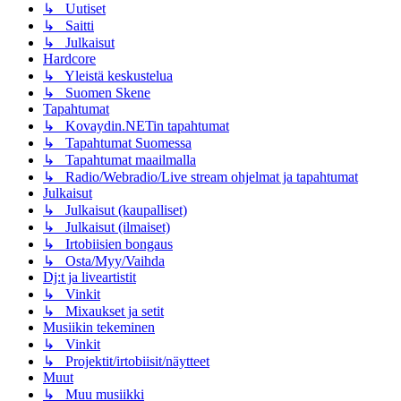
↳ Uutiset
↳ Saitti
↳ Julkaisut
Hardcore
↳ Yleistä keskustelua
↳ Suomen Skene
Tapahtumat
↳ Kovaydin.NETin tapahtumat
↳ Tapahtumat Suomessa
↳ Tapahtumat maailmalla
↳ Radio/Webradio/Live stream ohjelmat ja tapahtumat
Julkaisut
↳ Julkaisut (kaupalliset)
↳ Julkaisut (ilmaiset)
↳ Irtobiisien bongaus
↳ Osta/Myy/Vaihda
Dj:t ja liveartistit
↳ Vinkit
↳ Mixaukset ja setit
Musiikin tekeminen
↳ Vinkit
↳ Projektit/irtobiisit/näytteet
Muut
↳ Muu musiikki