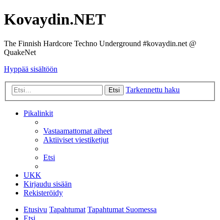
Kovaydin.NET
The Finnish Hardcore Techno Underground #kovaydin.net @
QuakeNet
Hyppää sisältöön
Tarkennettu haku
Etsi
Pikalinkit
Vastaamattomat aiheet
Aktiiviset viestiketjut
Etsi
UKK
Kirjaudu sisään
Rekisteröidy
Etusivu
Tapahtumat
Tapahtumat Suomessa
Etsi