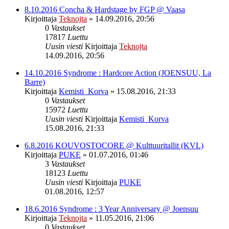
8.10.2016 Concha & Hardstage by FGP @ Vaasa
Kirjoittaja
Teknojta
»
14.09.2016, 20:56
0
Vastaukset
17817
Luettu
Uusin viesti
Kirjoittaja
Teknojta
14.09.2016, 20:56
14.10.2016 Syndrome : Hardcore Action (JOENSUU, La
Barre)
Kirjoittaja
Kemisti_Korva
»
15.08.2016, 21:33
0
Vastaukset
15972
Luettu
Uusin viesti
Kirjoittaja
Kemisti_Korva
15.08.2016, 21:33
6.8.2016 KOUVOSTOCORE @ Kulttuuritallit (KVL)
Kirjoittaja
PUKE
»
01.07.2016, 01:46
3
Vastaukset
18123
Luettu
Uusin viesti
Kirjoittaja
PUKE
01.08.2016, 12:57
18.6.2016 Syndrome : 3 Year Anniversary @ Joensuu
Kirjoittaja
Teknojta
»
11.05.2016, 21:06
0
Vastaukset