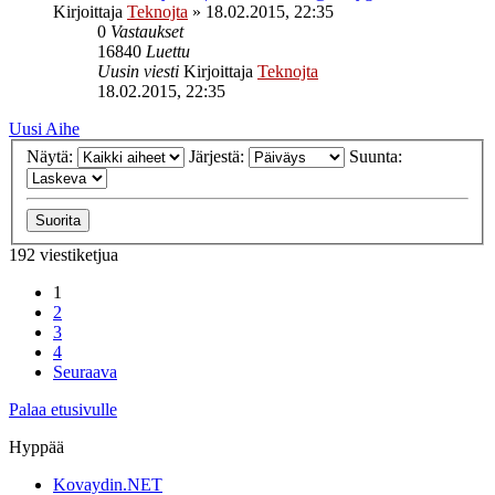
Kirjoittaja
Teknojta
»
18.02.2015, 22:35
0
Vastaukset
16840
Luettu
Uusin viesti
Kirjoittaja
Teknojta
18.02.2015, 22:35
Uusi Aihe
Näytä:
Järjestä:
Suunta:
192 viestiketjua
1
2
3
4
Seuraava
Palaa etusivulle
Hyppää
Kovaydin.NET