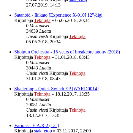
27.07.2019, 14:13
Satanoid - Ikikato [Experience X-010] 12"/digi
Kirjoittaja
Teknojta
»
05.05.2018, 20:34
0
Vastaukset
34639
Luettu
Uusin viesti
Kirjoittaja
Teknojta
05.05.2018, 20:34
Shotgun Orchestra - 15 years of breakcore agony (2018)
Kirjoittaja
Teknojta
»
31.01.2018, 08:43
0
Vastaukset
30443
Luettu
Uusin viesti
Kirjoittaja
Teknojta
31.01.2018, 08:43
Shatterling - Quick Switch EP [WARD0014]
Kirjoittaja
Teknojta
»
18.12.2017, 13:35
0
Vastaukset
29081
Luettu
Uusin viesti
Kirjoittaja
Teknojta
18.12.2017, 13:35
Various - E.A.R 2 (12")
Kirjoittaja
stak_etop
»
03.11.2017, 22:09