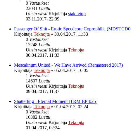
0
Vastaukset
23031
Luettu
Uusin viesti
Kirjoittaja
stak_etop
03.11.2017, 22:09
Passenger Of Shit - Erotic Speedcore Coprophilia (MDSTCD0
Kirjoittaja
Teknojta
»
30.04.2017, 11:33
0
Vastaukset
17248
Luettu
Uusin viesti
Kirjoittaja
Teknojta
30.04.2017, 11:33
Mescalinum United - We Have Arrived (Remastered 2017)
Kirjoittaja
Teknojta
»
05.04.2017, 16:05
1
Vastaukset
14607
Luettu
Uusin viesti
Kirjoittaja
Teknojta
09.04.2017, 11:37
Shatterling - Eternal Moment [TRM-EP-025]
Kirjoittaja
Teknojta
»
01.04.2017, 02:24
0
Vastaukset
16382
Luettu
Uusin viesti
Kirjoittaja
Teknojta
01.04.2017, 02:24