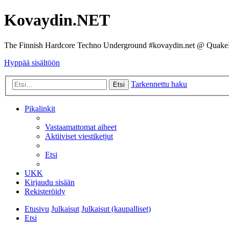
Kovaydin.NET
The Finnish Hardcore Techno Underground #kovaydin.net @ Quake
Hyppää sisältöön
Tarkennettu haku
Etsi
Pikalinkit
Vastaamattomat aiheet
Aktiiviset viestiketjut
Etsi
UKK
Kirjaudu sisään
Rekisteröidy
Etusivu
Julkaisut
Julkaisut (kaupalliset)
Etsi