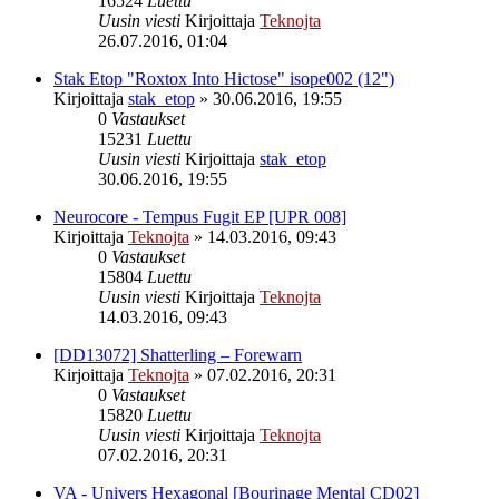
16524
Luettu
Uusin viesti
Kirjoittaja
Teknojta
26.07.2016, 01:04
Stak Etop "Roxtox Into Hictose" isope002 (12")
Kirjoittaja
stak_etop
»
30.06.2016, 19:55
0
Vastaukset
15231
Luettu
Uusin viesti
Kirjoittaja
stak_etop
30.06.2016, 19:55
Neurocore - Tempus Fugit EP [UPR 008]
Kirjoittaja
Teknojta
»
14.03.2016, 09:43
0
Vastaukset
15804
Luettu
Uusin viesti
Kirjoittaja
Teknojta
14.03.2016, 09:43
[DD13072] Shatterling – Forewarn
Kirjoittaja
Teknojta
»
07.02.2016, 20:31
0
Vastaukset
15820
Luettu
Uusin viesti
Kirjoittaja
Teknojta
07.02.2016, 20:31
VA - Univers Hexagonal [Bourinage Mental CD02]