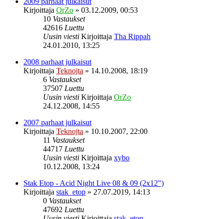
2009 parhaat julkaisut
Kirjoittaja
OrZo
»
03.12.2009, 00:53
10
Vastaukset
42616
Luettu
Uusin viesti
Kirjoittaja
Tha Rippah
24.01.2010, 13:25
2008 parhaat julkaisut
Kirjoittaja
Teknojta
»
14.10.2008, 18:19
6
Vastaukset
37507
Luettu
Uusin viesti
Kirjoittaja
OrZo
24.12.2008, 14:55
2007 parhaat julkaisut
Kirjoittaja
Teknojta
»
10.10.2007, 22:00
11
Vastaukset
44717
Luettu
Uusin viesti
Kirjoittaja
xybo
10.12.2008, 13:24
Stak Etop - Acid Night Live 08 & 09 (2x12")
Kirjoittaja
stak_etop
»
27.07.2019, 14:13
0
Vastaukset
47692
Luettu
Uusin viesti
Kirjoittaja
stak_etop