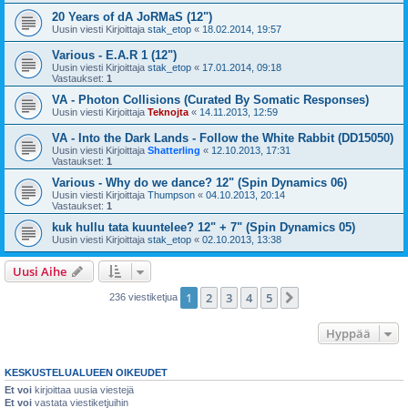
20 Years of dA JoRMaS (12")
Uusin viesti Kirjoittaja
stak_etop
«
18.02.2014, 19:57
Various - E.A.R 1 (12")
Uusin viesti Kirjoittaja
stak_etop
«
17.01.2014, 09:18
Vastaukset:
1
VA - Photon Collisions (Curated By Somatic Responses)
Uusin viesti Kirjoittaja
Teknojta
«
14.11.2013, 12:59
VA - Into the Dark Lands - Follow the White Rabbit (DD15050)
Uusin viesti Kirjoittaja
Shatterling
«
12.10.2013, 17:31
Vastaukset:
1
Various - Why do we dance? 12" (Spin Dynamics 06)
Uusin viesti Kirjoittaja
Thumpson
«
04.10.2013, 20:14
Vastaukset:
1
kuk hullu tata kuuntelee? 12" + 7" (Spin Dynamics 05)
Uusin viesti Kirjoittaja
stak_etop
«
02.10.2013, 13:38
Uusi Aihe
1
2
3
4
5
Seuraava
236 viestiketjua
Hyppää
KESKUSTELUALUEEN OIKEUDET
Et voi
kirjoittaa uusia viestejä
Et voi
vastata viestiketjuihin