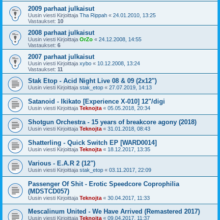
2009 parhaat julkaisut
Uusin viesti Kirjoittaja
Tha Rippah
«
24.01.2010, 13:25
Vastaukset:
10
2008 parhaat julkaisut
Uusin viesti Kirjoittaja
OrZo
«
24.12.2008, 14:55
Vastaukset:
6
2007 parhaat julkaisut
Uusin viesti Kirjoittaja
xybo
«
10.12.2008, 13:24
Vastaukset:
11
Stak Etop - Acid Night Live 08 & 09 (2x12")
Uusin viesti Kirjoittaja
stak_etop
«
27.07.2019, 14:13
Satanoid - Ikikato [Experience X-010] 12"/digi
Uusin viesti Kirjoittaja
Teknojta
«
05.05.2018, 20:34
Shotgun Orchestra - 15 years of breakcore agony (2018)
Uusin viesti Kirjoittaja
Teknojta
«
31.01.2018, 08:43
Shatterling - Quick Switch EP [WARD0014]
Uusin viesti Kirjoittaja
Teknojta
«
18.12.2017, 13:35
Various - E.A.R 2 (12")
Uusin viesti Kirjoittaja
stak_etop
«
03.11.2017, 22:09
Passenger Of Shit - Erotic Speedcore Coprophilia
(MDSTCD057)
Uusin viesti Kirjoittaja
Teknojta
«
30.04.2017, 11:33
Mescalinum United - We Have Arrived (Remastered 2017)
Uusin viesti Kirjoittaja
Teknojta
«
09.04.2017, 11:37