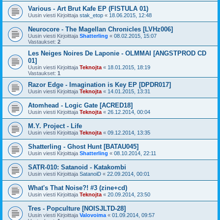
Various - Art Brut Kafe EP (FISTULA 01)
Uusin viesti Kirjoittaja
stak_etop
«
18.06.2015, 12:48
Neurocore - The Magellan Chronicles [LVHz006]
Uusin viesti Kirjoittaja
Shatterling
«
08.02.2015, 15:07
Vastaukset:
2
Les Neiges Noires De Laponie - OLMMAI [ANGSTPROD CD
01]
Uusin viesti Kirjoittaja
Teknojta
«
18.01.2015, 18:19
Vastaukset:
1
Razor Edge - Imagination is Key EP [DPDR017]
Uusin viesti Kirjoittaja
Teknojta
«
14.01.2015, 13:31
Atomhead - Logic Gate [ACRED18]
Uusin viesti Kirjoittaja
Teknojta
«
26.12.2014, 00:04
M.Y. Project - Life
Uusin viesti Kirjoittaja
Teknojta
«
09.12.2014, 13:35
Shatterling - Ghost Hunt [BATAU045]
Uusin viesti Kirjoittaja
Shatterling
«
08.10.2014, 22:11
SATR-010: Satanoid - Katakombi
Uusin viesti Kirjoittaja
SatanoiD
«
22.09.2014, 00:01
What's That Noise?! #3 (zine+cd)
Uusin viesti Kirjoittaja
Teknojta
«
20.09.2014, 23:50
Tres - Popculture [NOISJLTD-28]
Uusin viesti Kirjoittaja
Valovoima
«
01.09.2014, 09:57