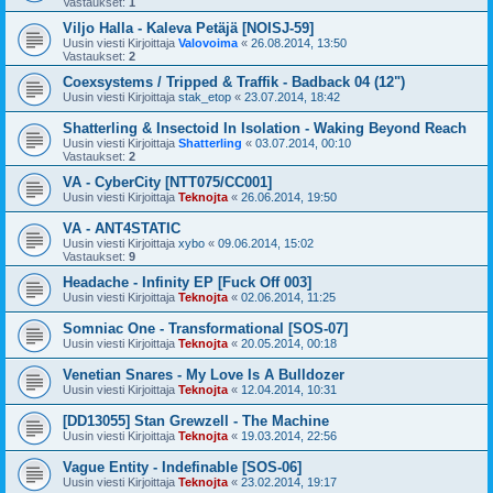
Vastaukset:
1
Viljo Halla - Kaleva Petäjä [NOISJ-59]
Uusin viesti Kirjoittaja
Valovoima
«
26.08.2014, 13:50
Vastaukset:
2
Coexsystems / Tripped & Traffik - Badback 04 (12")
Uusin viesti Kirjoittaja
stak_etop
«
23.07.2014, 18:42
Shatterling & Insectoid In Isolation - Waking Beyond Reach
Uusin viesti Kirjoittaja
Shatterling
«
03.07.2014, 00:10
Vastaukset:
2
VA - CyberCity [NTT075/CC001]
Uusin viesti Kirjoittaja
Teknojta
«
26.06.2014, 19:50
VA - ANT4STATIC
Uusin viesti Kirjoittaja
xybo
«
09.06.2014, 15:02
Vastaukset:
9
Headache - Infinity EP [Fuck Off 003]
Uusin viesti Kirjoittaja
Teknojta
«
02.06.2014, 11:25
Somniac One - Transformational [SOS-07]
Uusin viesti Kirjoittaja
Teknojta
«
20.05.2014, 00:18
Venetian Snares - My Love Is A Bulldozer
Uusin viesti Kirjoittaja
Teknojta
«
12.04.2014, 10:31
[DD13055] Stan Grewzell - The Machine
Uusin viesti Kirjoittaja
Teknojta
«
19.03.2014, 22:56
Vague Entity - Indefinable [SOS-06]
Uusin viesti Kirjoittaja
Teknojta
«
23.02.2014, 19:17