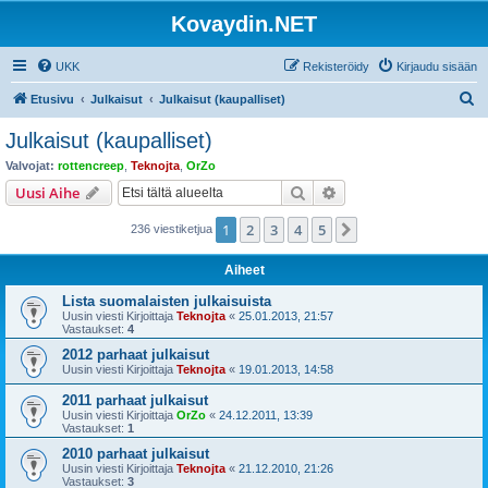
Kovaydin.NET
UKK
Rekisteröidy
Kirjaudu sisään
E
Etusivu
Julkaisut
Julkaisut (kaupalliset)
t
Julkaisut (kaupalliset)
s
Valvojat:
rottencreep
,
Teknojta
,
OrZo
i
Etsi
Tarkennettu haku
Uusi Aihe
1
2
3
4
5
Seuraava
236 viestiketjua
Aiheet
Lista suomalaisten julkaisuista
Uusin viesti Kirjoittaja
Teknojta
«
25.01.2013, 21:57
Vastaukset:
4
2012 parhaat julkaisut
Uusin viesti Kirjoittaja
Teknojta
«
19.01.2013, 14:58
2011 parhaat julkaisut
Uusin viesti Kirjoittaja
OrZo
«
24.12.2011, 13:39
Vastaukset:
1
2010 parhaat julkaisut
Uusin viesti Kirjoittaja
Teknojta
«
21.12.2010, 21:26
Vastaukset:
3