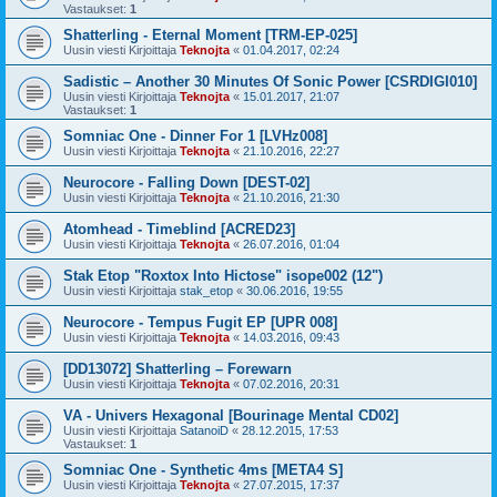
Vastaukset:
1
Shatterling - Eternal Moment [TRM-EP-025]
Uusin viesti Kirjoittaja
Teknojta
«
01.04.2017, 02:24
Sadistic – Another 30 Minutes Of Sonic Power [CSRDIGI010]
Uusin viesti Kirjoittaja
Teknojta
«
15.01.2017, 21:07
Vastaukset:
1
Somniac One - Dinner For 1 [LVHz008]
Uusin viesti Kirjoittaja
Teknojta
«
21.10.2016, 22:27
Neurocore - Falling Down [DEST-02]
Uusin viesti Kirjoittaja
Teknojta
«
21.10.2016, 21:30
Atomhead - Timeblind [ACRED23]
Uusin viesti Kirjoittaja
Teknojta
«
26.07.2016, 01:04
Stak Etop "Roxtox Into Hictose" isope002 (12")
Uusin viesti Kirjoittaja
stak_etop
«
30.06.2016, 19:55
Neurocore - Tempus Fugit EP [UPR 008]
Uusin viesti Kirjoittaja
Teknojta
«
14.03.2016, 09:43
[DD13072] Shatterling – Forewarn
Uusin viesti Kirjoittaja
Teknojta
«
07.02.2016, 20:31
VA - Univers Hexagonal [Bourinage Mental CD02]
Uusin viesti Kirjoittaja
SatanoiD
«
28.12.2015, 17:53
Vastaukset:
1
Somniac One - Synthetic 4ms [META4 S]
Uusin viesti Kirjoittaja
Teknojta
«
27.07.2015, 17:37