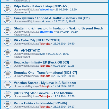
Vastaukset:
1
Viljo Halla - Kaleva Petäjä [NOISJ-59]
Uusin viesti Kirjoittaja
Valovoima
«
26.08.2014, 13:50
Vastaukset:
2
Coexsystems / Tripped & Traffik - Badback 04 (12")
Uusin viesti Kirjoittaja
stak_etop
«
23.07.2014, 18:42
Shatterling & Insectoid In Isolation - Waking Beyond Reach
Uusin viesti Kirjoittaja
Shatterling
«
03.07.2014, 00:10
Vastaukset:
2
VA - CyberCity [NTT075/CC001]
Uusin viesti Kirjoittaja
Teknojta
«
26.06.2014, 19:50
VA - ANT4STATIC
Uusin viesti Kirjoittaja
xybo
«
09.06.2014, 15:02
Vastaukset:
9
Headache - Infinity EP [Fuck Off 003]
Uusin viesti Kirjoittaja
Teknojta
«
02.06.2014, 11:25
Somniac One - Transformational [SOS-07]
Uusin viesti Kirjoittaja
Teknojta
«
20.05.2014, 00:18
Venetian Snares - My Love Is A Bulldozer
Uusin viesti Kirjoittaja
Teknojta
«
12.04.2014, 10:31
[DD13055] Stan Grewzell - The Machine
Uusin viesti Kirjoittaja
Teknojta
«
19.03.2014, 22:56
Vague Entity - Indefinable [SOS-06]
Uusin viesti Kirjoittaja
Teknojta
«
23.02.2014, 19:17