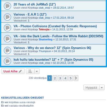
20 Years of dA JoRMaS (12")
Uusin viesti Kirjoittaja
stak_etop
«
18.02.2014, 19:57
Various - E.A.R 1 (12")
Uusin viesti Kirjoittaja
stak_etop
«
17.01.2014, 09:18
Vastaukset:
1
VA - Photon Collisions (Curated By Somatic Responses)
Uusin viesti Kirjoittaja
Teknojta
«
14.11.2013, 12:59
VA - Into the Dark Lands - Follow the White Rabbit (DD15050)
Uusin viesti Kirjoittaja
Shatterling
«
12.10.2013, 17:31
Vastaukset:
1
Various - Why do we dance? 12" (Spin Dynamics 06)
Uusin viesti Kirjoittaja
Thumpson
«
04.10.2013, 20:14
Vastaukset:
1
kuk hullu tata kuuntelee? 12" + 7" (Spin Dynamics 05)
Uusin viesti Kirjoittaja
stak_etop
«
02.10.2013, 13:38
Uusi Aihe
1
2
3
4
5
Seuraava
236 viestiketjua
Hyppää
KESKUSTELUALUEEN OIKEUDET
Et voi
kirjoittaa uusia viestejä
Et voi
vastata viestiketjuihin