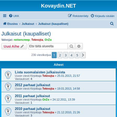
Kovaydin.NET
UKK
Rekisteröidy
Kirjaudu sisään
E
Etusivu
Julkaisut
Julkaisut (kaupalliset)
t
Julkaisut (kaupalliset)
s
Valvojat:
rottencreep
,
Teknojta
,
OrZo
i
Etsi
Tarkennettu haku
Uusi Aihe
1
2
3
4
5
Seuraava
236 viestiketjua
Aiheet
Lista suomalaisten julkaisuista
Uusin viesti Kirjoittaja
Teknojta
«
25.01.2013, 21:57
Vastaukset:
4
2012 parhaat julkaisut
Uusin viesti Kirjoittaja
Teknojta
«
19.01.2013, 14:58
2011 parhaat julkaisut
Uusin viesti Kirjoittaja
OrZo
«
24.12.2011, 13:39
Vastaukset:
1
2010 parhaat julkaisut
Uusin viesti Kirjoittaja
Teknojta
«
21.12.2010, 21:26
Vastaukset:
3