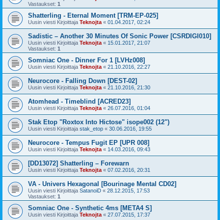
Vastaukset:
1
Shatterling - Eternal Moment [TRM-EP-025]
Uusin viesti Kirjoittaja
Teknojta
«
01.04.2017, 02:24
Sadistic – Another 30 Minutes Of Sonic Power [CSRDIGI010]
Uusin viesti Kirjoittaja
Teknojta
«
15.01.2017, 21:07
Vastaukset:
1
Somniac One - Dinner For 1 [LVHz008]
Uusin viesti Kirjoittaja
Teknojta
«
21.10.2016, 22:27
Neurocore - Falling Down [DEST-02]
Uusin viesti Kirjoittaja
Teknojta
«
21.10.2016, 21:30
Atomhead - Timeblind [ACRED23]
Uusin viesti Kirjoittaja
Teknojta
«
26.07.2016, 01:04
Stak Etop "Roxtox Into Hictose" isope002 (12")
Uusin viesti Kirjoittaja
stak_etop
«
30.06.2016, 19:55
Neurocore - Tempus Fugit EP [UPR 008]
Uusin viesti Kirjoittaja
Teknojta
«
14.03.2016, 09:43
[DD13072] Shatterling – Forewarn
Uusin viesti Kirjoittaja
Teknojta
«
07.02.2016, 20:31
VA - Univers Hexagonal [Bourinage Mental CD02]
Uusin viesti Kirjoittaja
SatanoiD
«
28.12.2015, 17:53
Vastaukset:
1
Somniac One - Synthetic 4ms [META4 S]
Uusin viesti Kirjoittaja
Teknojta
«
27.07.2015, 17:37