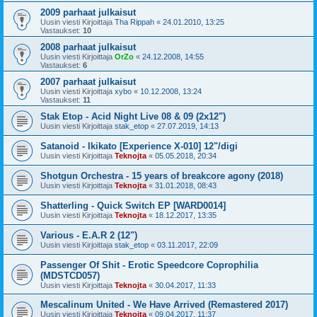
2009 parhaat julkaisut
Uusin viesti Kirjoittaja
Tha Rippah
«
24.01.2010, 13:25
Vastaukset:
10
2008 parhaat julkaisut
Uusin viesti Kirjoittaja
OrZo
«
24.12.2008, 14:55
Vastaukset:
6
2007 parhaat julkaisut
Uusin viesti Kirjoittaja
xybo
«
10.12.2008, 13:24
Vastaukset:
11
Stak Etop - Acid Night Live 08 & 09 (2x12")
Uusin viesti Kirjoittaja
stak_etop
«
27.07.2019, 14:13
Satanoid - Ikikato [Experience X-010] 12"/digi
Uusin viesti Kirjoittaja
Teknojta
«
05.05.2018, 20:34
Shotgun Orchestra - 15 years of breakcore agony (2018)
Uusin viesti Kirjoittaja
Teknojta
«
31.01.2018, 08:43
Shatterling - Quick Switch EP [WARD0014]
Uusin viesti Kirjoittaja
Teknojta
«
18.12.2017, 13:35
Various - E.A.R 2 (12")
Uusin viesti Kirjoittaja
stak_etop
«
03.11.2017, 22:09
Passenger Of Shit - Erotic Speedcore Coprophilia
(MDSTCD057)
Uusin viesti Kirjoittaja
Teknojta
«
30.04.2017, 11:33
Mescalinum United - We Have Arrived (Remastered 2017)
Uusin viesti Kirjoittaja
Teknojta
«
09.04.2017, 11:37