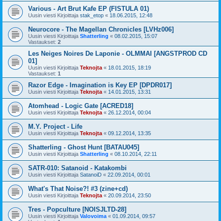
Various - Art Brut Kafe EP (FISTULA 01)
Uusin viesti Kirjoittaja
stak_etop
«
18.06.2015, 12:48
Neurocore - The Magellan Chronicles [LVHz006]
Uusin viesti Kirjoittaja
Shatterling
«
08.02.2015, 15:07
Vastaukset:
2
Les Neiges Noires De Laponie - OLMMAI [ANGSTPROD CD
01]
Uusin viesti Kirjoittaja
Teknojta
«
18.01.2015, 18:19
Vastaukset:
1
Razor Edge - Imagination is Key EP [DPDR017]
Uusin viesti Kirjoittaja
Teknojta
«
14.01.2015, 13:31
Atomhead - Logic Gate [ACRED18]
Uusin viesti Kirjoittaja
Teknojta
«
26.12.2014, 00:04
M.Y. Project - Life
Uusin viesti Kirjoittaja
Teknojta
«
09.12.2014, 13:35
Shatterling - Ghost Hunt [BATAU045]
Uusin viesti Kirjoittaja
Shatterling
«
08.10.2014, 22:11
SATR-010: Satanoid - Katakombi
Uusin viesti Kirjoittaja
SatanoiD
«
22.09.2014, 00:01
What's That Noise?! #3 (zine+cd)
Uusin viesti Kirjoittaja
Teknojta
«
20.09.2014, 23:50
Tres - Popculture [NOISJLTD-28]
Uusin viesti Kirjoittaja
Valovoima
«
01.09.2014, 09:57