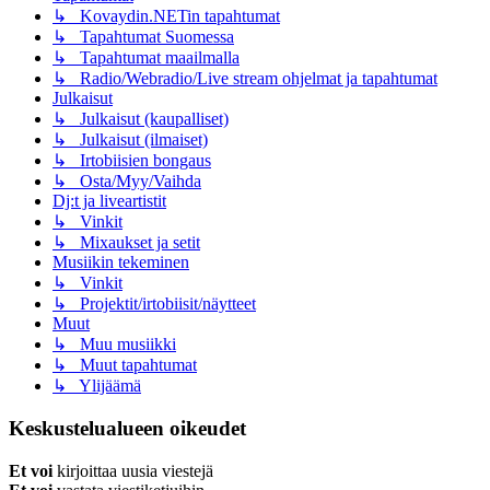
↳ Kovaydin.NETin tapahtumat
↳ Tapahtumat Suomessa
↳ Tapahtumat maailmalla
↳ Radio/Webradio/Live stream ohjelmat ja tapahtumat
Julkaisut
↳ Julkaisut (kaupalliset)
↳ Julkaisut (ilmaiset)
↳ Irtobiisien bongaus
↳ Osta/Myy/Vaihda
Dj:t ja liveartistit
↳ Vinkit
↳ Mixaukset ja setit
Musiikin tekeminen
↳ Vinkit
↳ Projektit/irtobiisit/näytteet
Muut
↳ Muu musiikki
↳ Muut tapahtumat
↳ Ylijäämä
Keskustelualueen oikeudet
Et voi
kirjoittaa uusia viestejä