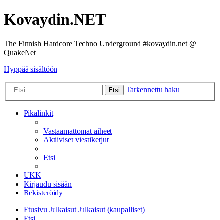
Kovaydin.NET
The Finnish Hardcore Techno Underground #kovaydin.net @
QuakeNet
Hyppää sisältöön
Tarkennettu haku
Etsi
Pikalinkit
Vastaamattomat aiheet
Aktiiviset viestiketjut
Etsi
UKK
Kirjaudu sisään
Rekisteröidy
Etusivu
Julkaisut
Julkaisut (kaupalliset)
Etsi