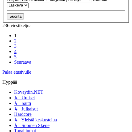
236 viestiketjua
1
2
3
4
5
Seuraava
Palaa etusivulle
Hyppää
Kovaydin.NET
↳ Uutiset
↳ Saitti
↳ Julkaisut
Hardcore
↳ Yleistä keskustelua
↳ Suomen Skene
Tapahtumat