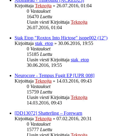
Atomhead - Timeblind [ACRED23]
Kirjoittaja
Teknojta
»
26.07.2016, 01:04
0
Vastaukset
16470
Luettu
Uusin viesti
Kirjoittaja
Teknojta
26.07.2016, 01:04
Stak Etop "Roxtox Into Hictose" isope002 (12")
Kirjoittaja
stak_etop
»
30.06.2016, 19:55
0
Vastaukset
15185
Luettu
Uusin viesti
Kirjoittaja
stak_etop
30.06.2016, 19:55
Neurocore - Tempus Fugit EP [UPR 008]
Kirjoittaja
Teknojta
»
14.03.2016, 09:43
0
Vastaukset
15759
Luettu
Uusin viesti
Kirjoittaja
Teknojta
14.03.2016, 09:43
[DD13072] Shatterling – Forewarn
Kirjoittaja
Teknojta
»
07.02.2016, 20:31
0
Vastaukset
15777
Luettu
Uusin viesti
Kirjoittaja
Teknojta