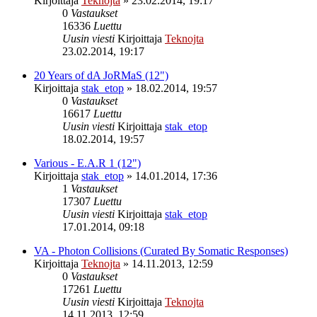
Kirjoittaja
Teknojta
»
23.02.2014, 19:17
0
Vastaukset
16336
Luettu
Uusin viesti
Kirjoittaja
Teknojta
23.02.2014, 19:17
20 Years of dA JoRMaS (12")
Kirjoittaja
stak_etop
»
18.02.2014, 19:57
0
Vastaukset
16617
Luettu
Uusin viesti
Kirjoittaja
stak_etop
18.02.2014, 19:57
Various - E.A.R 1 (12")
Kirjoittaja
stak_etop
»
14.01.2014, 17:36
1
Vastaukset
17307
Luettu
Uusin viesti
Kirjoittaja
stak_etop
17.01.2014, 09:18
VA - Photon Collisions (Curated By Somatic Responses)
Kirjoittaja
Teknojta
»
14.11.2013, 12:59
0
Vastaukset
17261
Luettu
Uusin viesti
Kirjoittaja
Teknojta
14.11.2013, 12:59