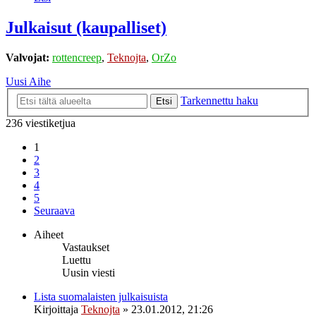
Julkaisut (kaupalliset)
Valvojat:
rottencreep
,
Teknojta
,
OrZo
Uusi Aihe
Tarkennettu haku
Etsi
236 viestiketjua
1
2
3
4
5
Seuraava
Aiheet
Vastaukset
Luettu
Uusin viesti
Lista suomalaisten julkaisuista
Kirjoittaja
Teknojta
»
23.01.2012, 21:26