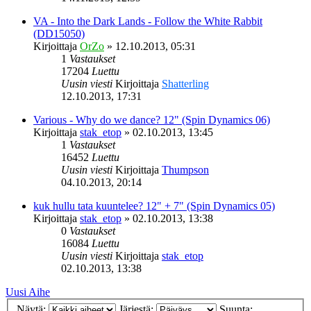
VA - Into the Dark Lands - Follow the White Rabbit
(DD15050)
Kirjoittaja
OrZo
»
12.10.2013, 05:31
1
Vastaukset
17204
Luettu
Uusin viesti
Kirjoittaja
Shatterling
12.10.2013, 17:31
Various - Why do we dance? 12" (Spin Dynamics 06)
Kirjoittaja
stak_etop
»
02.10.2013, 13:45
1
Vastaukset
16452
Luettu
Uusin viesti
Kirjoittaja
Thumpson
04.10.2013, 20:14
kuk hullu tata kuuntelee? 12" + 7" (Spin Dynamics 05)
Kirjoittaja
stak_etop
»
02.10.2013, 13:38
0
Vastaukset
16084
Luettu
Uusin viesti
Kirjoittaja
stak_etop
02.10.2013, 13:38
Uusi Aihe
Näytä:
Järjestä:
Suunta: