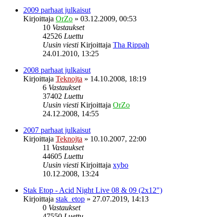
2009 parhaat julkaisut
Kirjoittaja
OrZo
»
03.12.2009, 00:53
10
Vastaukset
42526
Luettu
Uusin viesti
Kirjoittaja
Tha Rippah
24.01.2010, 13:25
2008 parhaat julkaisut
Kirjoittaja
Teknojta
»
14.10.2008, 18:19
6
Vastaukset
37402
Luettu
Uusin viesti
Kirjoittaja
OrZo
24.12.2008, 14:55
2007 parhaat julkaisut
Kirjoittaja
Teknojta
»
10.10.2007, 22:00
11
Vastaukset
44605
Luettu
Uusin viesti
Kirjoittaja
xybo
10.12.2008, 13:24
Stak Etop - Acid Night Live 08 & 09 (2x12")
Kirjoittaja
stak_etop
»
27.07.2019, 14:13
0
Vastaukset
47550
Luettu