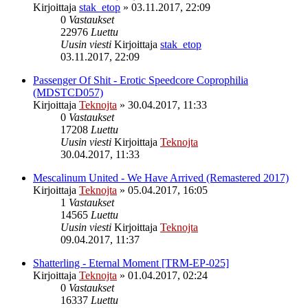
Kirjoittaja
stak_etop
»
03.11.2017, 22:09
0
Vastaukset
22976
Luettu
Uusin viesti
Kirjoittaja
stak_etop
03.11.2017, 22:09
Passenger Of Shit - Erotic Speedcore Coprophilia
(MDSTCD057)
Kirjoittaja
Teknojta
»
30.04.2017, 11:33
0
Vastaukset
17208
Luettu
Uusin viesti
Kirjoittaja
Teknojta
30.04.2017, 11:33
Mescalinum United - We Have Arrived (Remastered 2017)
Kirjoittaja
Teknojta
»
05.04.2017, 16:05
1
Vastaukset
14565
Luettu
Uusin viesti
Kirjoittaja
Teknojta
09.04.2017, 11:37
Shatterling - Eternal Moment [TRM-EP-025]
Kirjoittaja
Teknojta
»
01.04.2017, 02:24
0
Vastaukset
16337
Luettu