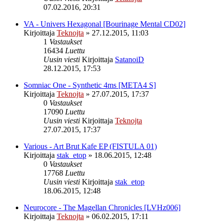
07.02.2016, 20:31
VA - Univers Hexagonal [Bourinage Mental CD02]
Kirjoittaja
Teknojta
»
27.12.2015, 11:03
1
Vastaukset
16434
Luettu
Uusin viesti
Kirjoittaja
SatanoiD
28.12.2015, 17:53
Somniac One - Synthetic 4ms [META4 S]
Kirjoittaja
Teknojta
»
27.07.2015, 17:37
0
Vastaukset
17090
Luettu
Uusin viesti
Kirjoittaja
Teknojta
27.07.2015, 17:37
Various - Art Brut Kafe EP (FISTULA 01)
Kirjoittaja
stak_etop
»
18.06.2015, 12:48
0
Vastaukset
17768
Luettu
Uusin viesti
Kirjoittaja
stak_etop
18.06.2015, 12:48
Neurocore - The Magellan Chronicles [LVHz006]
Kirjoittaja
Teknojta
»
06.02.2015, 17:11