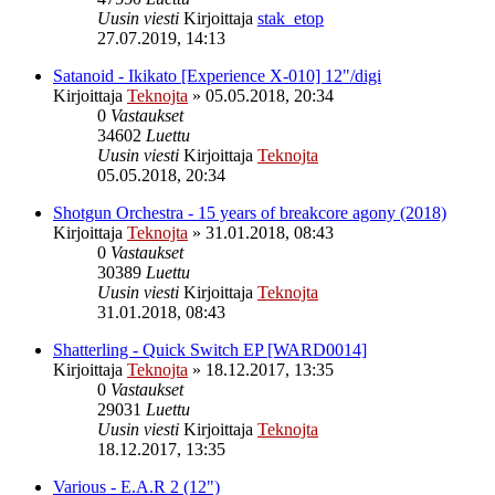
Uusin viesti
Kirjoittaja
stak_etop
27.07.2019, 14:13
Satanoid - Ikikato [Experience X-010] 12"/digi
Kirjoittaja
Teknojta
»
05.05.2018, 20:34
0
Vastaukset
34602
Luettu
Uusin viesti
Kirjoittaja
Teknojta
05.05.2018, 20:34
Shotgun Orchestra - 15 years of breakcore agony (2018)
Kirjoittaja
Teknojta
»
31.01.2018, 08:43
0
Vastaukset
30389
Luettu
Uusin viesti
Kirjoittaja
Teknojta
31.01.2018, 08:43
Shatterling - Quick Switch EP [WARD0014]
Kirjoittaja
Teknojta
»
18.12.2017, 13:35
0
Vastaukset
29031
Luettu
Uusin viesti
Kirjoittaja
Teknojta
18.12.2017, 13:35
Various - E.A.R 2 (12")