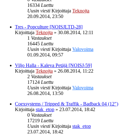
16334
Luettu
Uusin viesti
Kirjoittaja
Teknojta
20.09.2014, 23:50
Tres - Popculture [NOISJLTD-28]
Kirjoittaja
Teknojta
»
30.08.2014, 12:11
1
Vastaukset
16445
Luettu
Uusin viesti
Kirjoittaja
Valovoima
01.09.2014, 09:57
Viljo Halla - Kaleva Petäjä [NOISJ-59]
Kirjoittaja
Teknojta
»
26.08.2014, 11:22
2
Vastaukset
17124
Luettu
Uusin viesti
Kirjoittaja
Valovoima
26.08.2014, 13:50
Coexsystems / Tripped & Traffik - Badback 04 (12")
Kirjoittaja
stak_etop
»
23.07.2014, 18:42
0
Vastaukset
17219
Luettu
Uusin viesti
Kirjoittaja
stak_etop
23.07.2014, 18:42