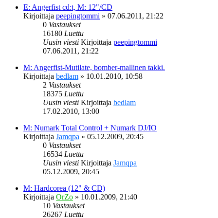
E: Angerfist cd:t, M: 12"/CD
Kirjoittaja
peepingtommi
»
07.06.2011, 21:22
0
Vastaukset
16180
Luettu
Uusin viesti
Kirjoittaja
peepingtommi
07.06.2011, 21:22
M: Angerfist-Mutilate, bomber-mallinen takki.
Kirjoittaja
bedlam
»
10.01.2010, 10:58
2
Vastaukset
18375
Luettu
Uusin viesti
Kirjoittaja
bedlam
17.02.2010, 13:00
M: Numark Total Control + Numark DJ/IO
Kirjoittaja
Jamqpa
»
05.12.2009, 20:45
0
Vastaukset
16534
Luettu
Uusin viesti
Kirjoittaja
Jamqpa
05.12.2009, 20:45
M: Hardcorea (12" & CD)
Kirjoittaja
OrZo
»
10.01.2009, 21:40
10
Vastaukset
26267
Luettu