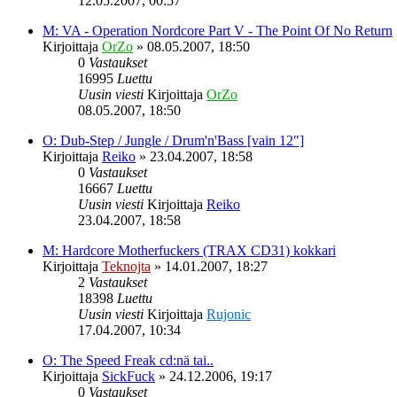
12.05.2007, 00:57
M: VA - Operation Nordcore Part V - The Point Of No Return
Kirjoittaja
OrZo
»
08.05.2007, 18:50
0
Vastaukset
16995
Luettu
Uusin viesti
Kirjoittaja
OrZo
08.05.2007, 18:50
O: Dub-Step / Jungle / Drum'n'Bass [vain 12"]
Kirjoittaja
Reiko
»
23.04.2007, 18:58
0
Vastaukset
16667
Luettu
Uusin viesti
Kirjoittaja
Reiko
23.04.2007, 18:58
M: Hardcore Motherfuckers (TRAX CD31) kokkari
Kirjoittaja
Teknojta
»
14.01.2007, 18:27
2
Vastaukset
18398
Luettu
Uusin viesti
Kirjoittaja
Rujonic
17.04.2007, 10:34
O: The Speed Freak cd:nä tai..
Kirjoittaja
SickFuck
»
24.12.2006, 19:17
0
Vastaukset