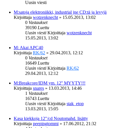
Uusin viesti
M:satoja elektroniikki, industrial jne CD:tä ja levyjä
Kirjoittaja
wotzenknecht
»
15.05.2013, 13:02
0
Vastaukset
39190
Luettu
Uusin viesti
Kirjoittaja
wotzenknecht
15.05.2013, 13:02
M: Akai APC40
Kirjoittaja
RK/62
»
29.04.2013, 12:12
0
Vastaukset
16649
Luettu
Uusin viesti
Kirjoittaja
RK/62
29.04.2013, 12:12
M:Breakcore/IDM ym. 12'' MYYTY!!!
Kirjoittaja
snares
»
13.03.2013, 14:46
1
Vastaukset
16743
Luettu
Uusin viesti
Kirjoittaja
stak_etop
13.03.2013, 15:05
Kasa kiekkoja 12"/cd Noutomahd. lisätty
Kirjoittaja
peepingtommi
»
17.06.2012, 21:32