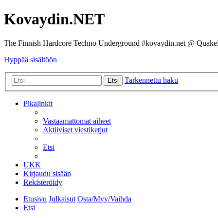
Kovaydin.NET
The Finnish Hardcore Techno Underground #kovaydin.net @ Quake
Hyppää sisältöön
Tarkennettu haku
Etsi
Pikalinkit
Vastaamattomat aiheet
Aktiiviset viestiketjut
Etsi
UKK
Kirjaudu sisään
Rekisteröidy
Etusivu
Julkaisut
Osta/Myy/Vaihda
Etsi