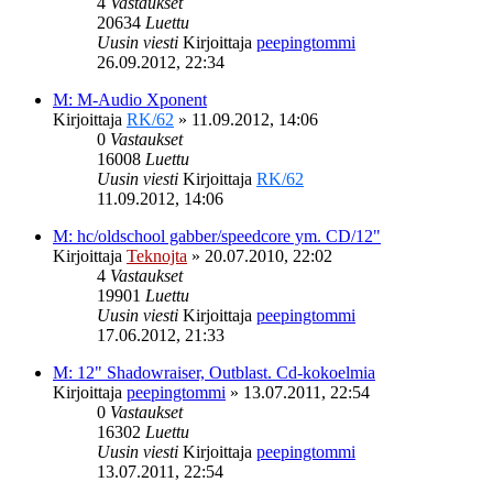
4
Vastaukset
20634
Luettu
Uusin viesti
Kirjoittaja
peepingtommi
26.09.2012, 22:34
M: M-Audio Xponent
Kirjoittaja
RK/62
»
11.09.2012, 14:06
0
Vastaukset
16008
Luettu
Uusin viesti
Kirjoittaja
RK/62
11.09.2012, 14:06
M: hc/oldschool gabber/speedcore ym. CD/12"
Kirjoittaja
Teknojta
»
20.07.2010, 22:02
4
Vastaukset
19901
Luettu
Uusin viesti
Kirjoittaja
peepingtommi
17.06.2012, 21:33
M: 12" Shadowraiser, Outblast. Cd-kokoelmia
Kirjoittaja
peepingtommi
»
13.07.2011, 22:54
0
Vastaukset
16302
Luettu
Uusin viesti
Kirjoittaja
peepingtommi
13.07.2011, 22:54