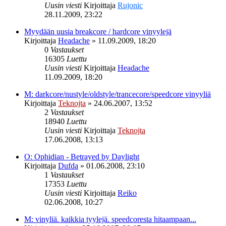
Uusin viesti
Kirjoittaja
Rujonic
28.11.2009, 23:22
Myydään uusia breakcore / hardcore vinyylejä
Kirjoittaja
Headache
»
11.09.2009, 18:20
0
Vastaukset
16305
Luettu
Uusin viesti
Kirjoittaja
Headache
11.09.2009, 18:20
M: darkcore/nustyle/oldstyle/trancecore/speedcore vinyyliä
Kirjoittaja
Teknojta
»
24.06.2007, 13:52
2
Vastaukset
18940
Luettu
Uusin viesti
Kirjoittaja
Teknojta
17.06.2008, 13:13
O: Ophidian - Betrayed by Daylight
Kirjoittaja
Dufda
»
01.06.2008, 23:10
1
Vastaukset
17353
Luettu
Uusin viesti
Kirjoittaja
Reiko
02.06.2008, 10:27
M: vinyliä. kaikkia tyylejä. speedcoresta hitaampaan...