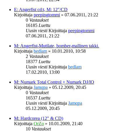
E: Angerfist cd:t, M: 12"/CD
Kirjoittaja
peepingtommi
»
07.06.2011, 21:22
0
Vastaukset
16185
Luettu
Uusin viesti
Kirjoittaja
peepingtommi
07.06.2011, 21:22
M: Angerfist-Mutilate, bomber-mallinen takki.
Kirjoittaja
bedlam
»
10.01.2010, 10:58
2
Vastaukset
18377
Luettu
Uusin viesti
Kirjoittaja
bedlam
17.02.2010, 13:00
M: Numark Total Control + Numark DJ/IO
Kirjoittaja
Jamqpa
»
05.12.2009, 20:45
0
Vastaukset
16537
Luettu
Uusin viesti
Kirjoittaja
Jamqpa
05.12.2009, 20:45
M: Hardcorea (12" & CD)
Kirjoittaja
OrZo
»
10.01.2009, 21:40
10
Vastaukset