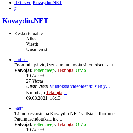
Etusivu
Kovaydin.NET
Etsi
Kovaydin.NET
Keskustelualue
Aiheet
Viestit
Uusin viesti
Uutiset
Foorumin päivitykset ja muut ilmoitusluontoiset asiat.
Valvojat:
rottencreep
,
Teknojta
,
OrZo
19
Aiheet
27
Viestit
Uusin viesti
Muutoksia videoiden/biisien y…
Näytä
Kirjoittaja
Teknojta
uusin
09.03.2021, 16:13
viesti
Saitti
Tänne keskustelua Kovaydin.NET saitista ja foorumista.
Parannusehdotuksia jne...
Valvojat:
rottencreep
,
Teknojta
,
OrZo
19
Aiheet