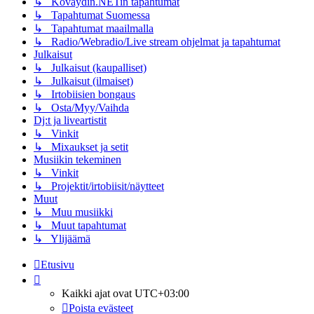
↳ Kovaydin.NETin tapahtumat
↳ Tapahtumat Suomessa
↳ Tapahtumat maailmalla
↳ Radio/Webradio/Live stream ohjelmat ja tapahtumat
Julkaisut
↳ Julkaisut (kaupalliset)
↳ Julkaisut (ilmaiset)
↳ Irtobiisien bongaus
↳ Osta/Myy/Vaihda
Dj:t ja liveartistit
↳ Vinkit
↳ Mixaukset ja setit
Musiikin tekeminen
↳ Vinkit
↳ Projektit/irtobiisit/näytteet
Muut
↳ Muu musiikki
↳ Muut tapahtumat
↳ Ylijäämä
Etusivu
Kaikki ajat ovat
UTC+03:00
Poista evästeet