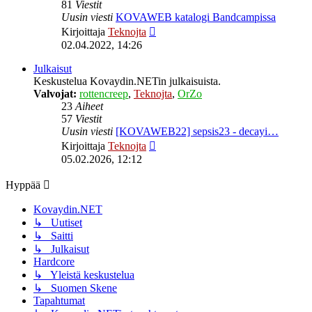
81
Viestit
Uusin viesti
KOVAWEB katalogi Bandcampissa
Näytä
Kirjoittaja
Teknojta
uusin
02.04.2022, 14:26
viesti
Julkaisut
Keskustelua Kovaydin.NETin julkaisuista.
Valvojat:
rottencreep
,
Teknojta
,
OrZo
23
Aiheet
57
Viestit
Uusin viesti
[KOVAWEB22] sepsis23 - decayi…
Näytä
Kirjoittaja
Teknojta
uusin
05.02.2026, 12:12
viesti
Hyppää
Kovaydin.NET
↳ Uutiset
↳ Saitti
↳ Julkaisut
Hardcore
↳ Yleistä keskustelua
↳ Suomen Skene
Tapahtumat