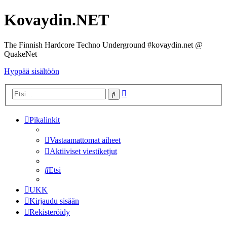
Kovaydin.NET
The Finnish Hardcore Techno Underground #kovaydin.net @
QuakeNet
Hyppää sisältöön
Tarkennettu
Etsi
haku
Pikalinkit
Vastaamattomat aiheet
Aktiiviset viestiketjut
Etsi
UKK
Kirjaudu sisään
Rekisteröidy